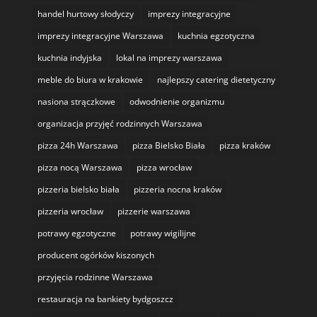
handel hurtowy słodyczy
imprezy integracyjne
imprezy integracyjne Warszawa
kuchnia egzotyczna
kuchnia indyjska
lokal na imprezy warszawa
meble do biura w krakowie
najlepszy catering dietetyczny
nasiona strączkowe
odwodnienie organizmu
organizacja przyjęć rodzinnych Warszawa
pizza 24h Warszawa
pizza Bielsko Biała
pizza kraków
pizza nocą Warszawa
pizza wrocław
pizzeria bielsko biała
pizzeria nocna kraków
pizzeria wrocław
pizzerie warszawa
potrawy egzotyczne
potrawy wigilijne
producent ogórków kiszonych
przyjęcia rodzinne Warszawa
restauracja na bankiety bydgoszcz