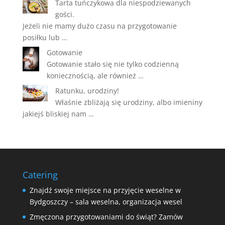
Tarta tuńczykowa dla niespodziewanych
gości.
Jeżeli nie mamy dużo czasu na przygotowanie
posiłku lub …
Gotowanie
Gotowanie stało się nie tylko codzienną
koniecznością, ale również …
Ratunku, urodziny!
Właśnie zbliżają się urodziny, albo imieniny
jakiejś bliskiej nam …
Catering
Znajdź swoje miejsce na przyjęcie weselne w
Bydgoszczy – sala weselna, organizacja wesel
Zmęczona przygotowaniami do świąt? Zamów