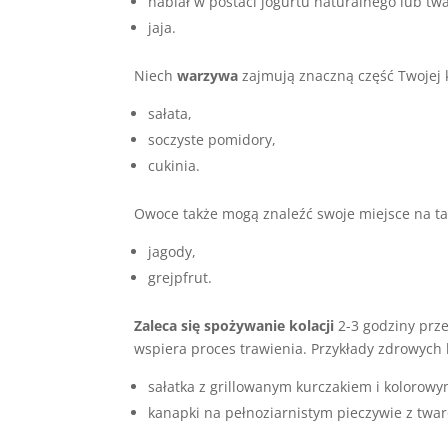
nabiał w postaci jogurtu naturalnego lub tw
jaja.
Niech
warzywa
zajmują znaczną część Twojej kol
sałata,
soczyste pomidory,
cukinia.
Owoce także mogą znaleźć swoje miejsce na tal
jagody,
grejpfrut.
Zaleca się spożywanie kolacji
2-3 godziny prze
wspiera proces trawienia. Przykłady zdrowych k
sałatka z grillowanym kurczakiem i kolorow
kanapki na pełnoziarnistym pieczywie z twa