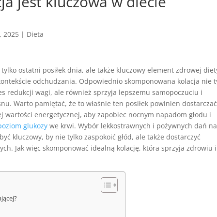
ja jest kluczowa w diecie
, 2025
|
Dieta
e tylko ostatni posiłek dnia, ale także kluczowy element zdrowej diet
kontekście odchudzania. Odpowiednio skomponowana kolacja nie t
s redukcji wagi, ale również sprzyja lepszemu samopoczuciu i
u. Warto pamiętać, że to właśnie ten posiłek powinien dostarczać
ej wartości energetycznej, aby zapobiec nocnym napadom głodu i
poziom glukozy
we krwi. Wybór lekkostrawnych i pożywnych dań n
być kluczowy, by nie tylko zaspokoić głód, ale także dostarczyć
h. Jak więc skomponować idealną kolację, która sprzyja zdrowiu i
jącej?