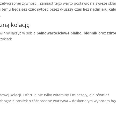
zetworzonej żywności. Zamiast tego warto postawić na świeże skła
ki temu
będziesz czuć sytość przez dłuższy czas bez nadmiaru kalo
.
czną kolację
inny łączyć w sobie
pełnowartościowe białko
,
błonnik
oraz
zdro
zykład:
wej kolacji. Oferują nie tylko witaminy i minerały, ale również
 wzbogacić posiłek o różnorodne warzywa – doskonałym wyborem bę