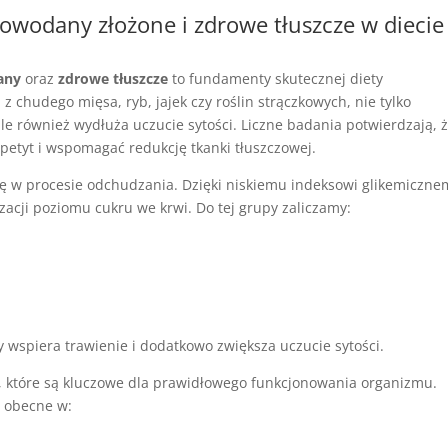
lowodany złożone i
zdrowe tłuszcze w diecie
any
oraz
zdrowe tłuszcze
to fundamenty skutecznej diety
z chudego mięsa, ryb, jajek czy roślin strączkowych, nie tylko
ale również wydłuża uczucie sytości. Liczne badania potwierdzają, 
petyt i wspomagać redukcję tkanki tłuszczowej.
lę w procesie odchudzania. Dzięki niskiemu indeksowi glikemiczn
izacji poziomu cukru we krwi. Do tej grupy zaliczamy:
ry wspiera trawienie i dodatkowo zwiększa uczucie sytości.
, które są kluczowe dla prawidłowego funkcjonowania organizmu.
e obecne w: