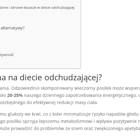
one i zdrowe tłuszcze w diecie odchudzającej
i alternatywy?
 żywność
na na diecie odchudzającej?
zania. Odpowiednio skomponowany wieczorny posiłek może wspier
koło
20-25%
naszego dziennego zapotrzebowania energetycznego, 
niezbędnego do efektywnej redukcji masy ciała.
omu glukozy we krwi, co z kolei minimalizuje ryzyko napadów głodu
ego posiłku sprzyja lepszemu metabolizmowi i wpływa pozytywnie 
cji może prowadzić do problemów ze snem oraz zwiększonego apetyt