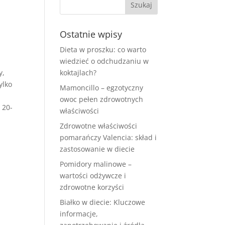
Ostatnie wpisy
Dieta w proszku: co warto
wiedzieć o odchudzaniu w
y,
koktajlach?
ylko
Mamoncillo – egzotyczny
owoc pełen zdrowotnych
 20-
właściwości
Zdrowotne właściwości
a
pomarańczy Valencia: skład i
zastosowanie w diecie
Pomidory malinowe –
wartości odżywcze i
zdrowotne korzyści
Białko w diecie: Kluczowe
informacje,