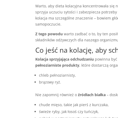
Warto, aby dieta kolacyjna koncentrowała się 
sprzyja uczuciu sytości i zabezpiecza potrzeb
kolacja ma szczególne znaczenie – bowiem gł
samopoczucie.
Z tego powodu
warto zadbać o to, by ten posi
składników odżywczych dla naszego organizm
Co jeść na kolację, aby s
Kolacja sprzyjająca odchudzaniu
powinna być 
pełnoziarniste produkty
, które dostarczą o
chleb pełnoziarnisty,
brązowy ryż.
Nie zapomnij również o
źródłach białka
– dosk
chude mięso, takie jak pierś z kurczaka,
świeże ryby, jak łosoś czy tuńczyk,