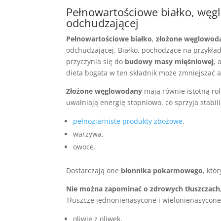
Pełnowartościowe białko, węg
odchudzającej
Pełnowartościowe białko
,
złożone węglowod
odchudzającej. Białko, pochodzące na przykład 
przyczynia się do
budowy masy mięśniowej
, 
dieta bogata w ten składnik może zmniejszać a
Złożone węglowodany
mają równie istotną ro
uwalniają energię stopniowo, co sprzyja stabil
pełnoziarniste produkty zbożowe
,
warzywa,
owoce.
Dostarczają one
błonnika pokarmowego
, któ
Nie można zapominać o zdrowych tłuszczach
Tłuszcze jednonienasycone i wielonienasycon
oliwie z oliwek,