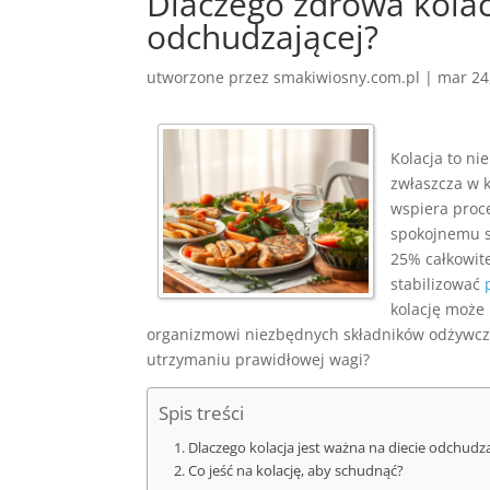
Dlaczego zdrowa kolac
odchudzającej?
utworzone przez
smakiwiosny.com.pl
|
mar 24
Kolacja to ni
zwłaszcza w 
wspiera proce
spokojnemu sn
25% całkowit
stabilizować
kolację może 
organizmowi niezbędnych składników odżywczyc
utrzymaniu prawidłowej wagi?
Spis treści
Dlaczego kolacja jest ważna na diecie odchudza
Co jeść na kolację, aby schudnąć?