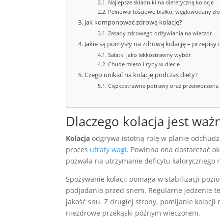
Najlepsze składniki na dietetyczną kolację
Pełnowartościowe białko, węglowodany złoż
Jak komponować zdrową kolację?
Zasady zdrowego odżywiania na wieczór
Jakie są pomysły na zdrową kolację – przepisy 
Sałatki jako lekkostrawny wybór
Chude mięso i ryby w diecie
Czego unikać na kolację podczas diety?
Ciężkostrawne potrawy oraz przetworzona
Dlaczego kolacja jest waż
Kolacja
odgrywa istotną rolę w planie odchud
proces
utraty wagi
. Powinna ona dostarczać o
pozwala na utrzymanie deficytu kalorycznego 
Spożywanie kolacji pomaga w stabilizacji pozi
podjadania przed snem. Regularne jedzenie t
jakość snu. Z drugiej strony, pomijanie kola
niezdrowe przekąski późnym wieczorem.