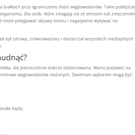
na białkach przy ograniczeniu ilości węglowodanów. Takie podejści
y organizmu. Dla osób, które zmagają się ze stresem lub zmęczenie
ód może potęgować objawy stresu i negatywnie wpływać na
łek był zdrowy, zrównoważony i dostarczał wszystkich niezbędnych
u.
chudnąć?
lekka, ale jednocześnie dobrze zbilansowana. Warto postawić na
rganizmowi węglowodanów złożonych. Świetnym wyborem mogą być:
onałe będą: