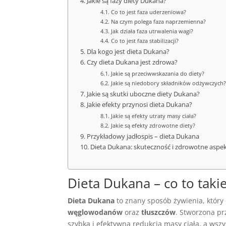
Jakie są fazy diety Dukana?
Co to jest faza uderzeniowa?
Na czym polega faza naprzemienna?
Jak działa faza utrwalenia wagi?
Co to jest faza stabilizacji?
Dla kogo jest dieta Dukana?
Czy dieta Dukana jest zdrowa?
Jakie są przeciwwskazania do diety?
Jakie są niedobory składników odżywczych?
Jakie są skutki uboczne diety Dukana?
Jakie efekty przynosi dieta Dukana?
Jakie są efekty utraty masy ciała?
Jakie są efekty zdrowotne diety?
Przykładowy jadłospis – dieta Dukana
Dieta Dukana: skuteczność i zdrowotne aspe
Dieta Dukana – co to taki
Dieta Dukana
to znany sposób żywienia, który 
węglowodanów
oraz
tłuszczów
. Stworzona pr
szybka i efektywna redukcja masy ciała, a wszy