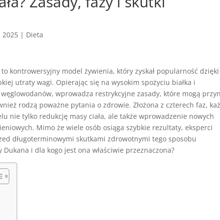
ła? Zasady, fazy i skutki
, 2025
|
Dieta
to kontrowersyjny model żywienia, który zyskał popularność dzięki
bkiej utraty wagi. Opierając się na wysokim spożyciu białka i
i węglowodanów, wprowadza restrykcyjne zasady, które mogą przyn
ównież rodzą poważne pytania o zdrowie. Złożona z czterech faz, ka
lu nie tylko redukcję masy ciała, ale także wprowadzenie nowych
eniowych. Mimo że wiele osób osiąga szybkie rezultaty, eksperci
rzed długoterminowymi skutkami zdrowotnymi tego sposobu
ty Dukana i dla kogo jest ona właściwie przeznaczona?