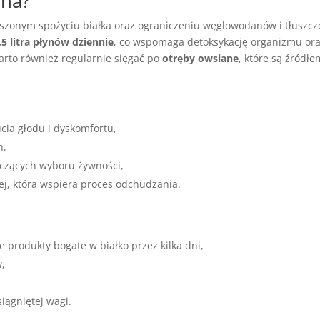
na?
kszonym spożyciu białka oraz ograniczeniu węglowodanów i tłuszcz
,5 litra płynów dziennie
, co wspomaga detoksykację organizmu or
rto również regularnie sięgać po
otręby owsiane
, które są źródłe
cia głodu i dyskomfortu,
h,
yczących wyboru żywności,
j, która wspiera proces odchudzania.
 produkty bogate w białko przez kilka dni,
,
iągniętej wagi.