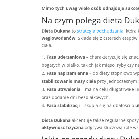
Mimo tych uwag wiele osób odnajduje sukces
Na czym polega dieta Du
Dieta Dukana
to
strategia odchudzania
, która
węglowodanów
. Składa się z czterech etapów
ciała.
Faza uderzeniowa
– charakteryzuje się zna
bogatych w białko, takich jak mięso, ryby czy 
Faza naprzemienna
– do diety stopniowo wp
stabilizowanie masy ciała
przy jednoczesnym z
Faza utrwalenia
– ma na celu długotrwałe u
oraz dodanie dni bezbiałkowych.
Faza stabilizacji
– skupia się na dbałości o
u
Dieta Dukana
akcentuje także regularne spoży
aktywność fizyczna
odgrywa kluczową rolę wsp