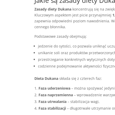
Jakie są
zasady diety
Duka
Zasady diety Dukana
koncentrują się na zwię
Kluczowym aspektem jest picie przynajmniej
1
zapewnia odpowiedni poziom nawodnienia. Wa
cennego błonnika.
Podstawowe zasady obejmują:
jedzenie do sytości, co pozwala uniknąć uczu
unikanie soli oraz produktów przetworzonyc
przestrzeganie konkretnych wytycznych dot
codzienne podejmowanie aktywności fizyczne
Dieta Dukana
składa się z czterech faz:
Faza uderzeniowa
– można spożywać jedynie
Faza naprzemienna
– wprowadzenie warzyw
Faza utrwalania
– stabilizacja wagi,
Faza stabilizacji
– długotrwałe utrzymanie os