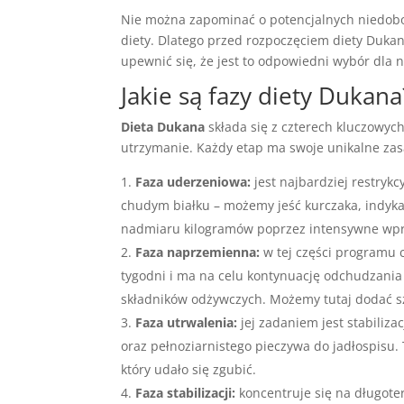
Nie można zapominać o potencjalnych niedobo
diety. Dlatego przed rozpoczęciem diety Duk
upewnić się, że jest to odpowiedni wybór dla 
Jakie są fazy diety Dukana
Dieta Dukana
składa się z czterech kluczowych
utrzymanie. Każdy etap ma swoje unikalne zas
Faza uderzeniowa:
jest najbardziej restrykc
chudym białku – możemy jeść kurczaka, indyka,
nadmiaru kilogramów poprzez intensywne wpro
Faza naprzemienna:
w tej części programu 
tygodni i ma na celu kontynuację odchudzani
składników odżywczych. Możemy tutaj dodać
Faza utrwalenia:
jej zadaniem jest stabiliz
oraz pełnoziarnistego pieczywa do jadłospisu.
który udało się zgubić.
Faza stabilizacji:
koncentruje się na długot