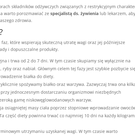
rach składników odżywczych związanych z restrykcyjnym charakt
ana warto porozmawiać ze
specjalistą ds. żywienia
lub lekarzem, ab
naszego zdrowia.
?
 faz, które wspierają skuteczną utratę wagi oraz jej późniejsze
ady i dopuszczalne produkty.
yjna i trwa od 2 do 7 dni. W tym czasie skupiamy się wyłącznie na
 ryby oraz nabiał. Głównym celem tej fazy jest szybkie pozbycie si
wadzenie białka do diety.
cyklicznie spożywamy białko oraz warzywa. Zazwyczaj trwa ona kilk
a przy jednoczesnym dostarczaniu organizmowi niezbędnych
 szeroką gamę niskowęglowodanowych warzyw.
acja osiągniętej masy ciała poprzez stopniowe wprowadzanie owocó
 Ta część diety powinna trwać co najmniej 10 dni na każdy kilogram
erminowym utrzymaniu uzyskanej wagi. W tym czasie warto