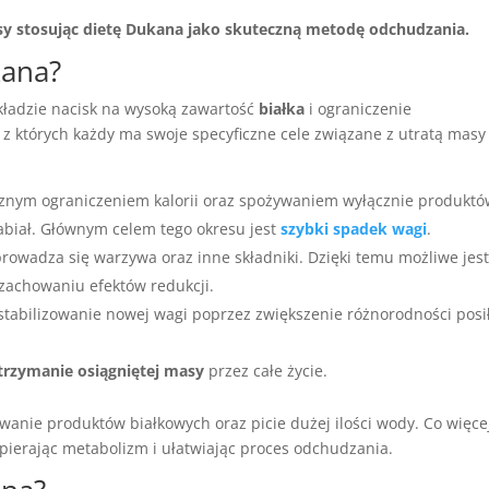
y stosując dietę Dukana jako skuteczną metodę odchudzania.
kana?
 kładzie nacisk na wysoką zawartość
białka
i ograniczenie
, z których każdy ma swoje specyficzne cele związane z utratą masy
cznym ograniczeniem kalorii oraz spożywaniem wyłącznie produkt
nabiał. Głównym celem tego okresu jest
szybki spadek wagi
.
rowadza się warzywa oraz inne składniki. Dzięki temu możliwe jes
achowaniu efektów redukcji.
stabilizowanie nowej wagi poprzez zwiększenie różnorodności pos
trzymanie osiągniętej masy
przez całe życie.
wanie produktów białkowych oraz picie dużej ilości wody. Co więce
ierając metabolizm i ułatwiając proces odchudzania.