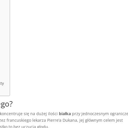
kty
ego?
koncentruje się na dużej ilości
białka
przy jednoczesnym ogranicz
zez francuskiego lekarza Pierre’a Dukana, jej głównym celem jest
stko to bez uczucia głodu.