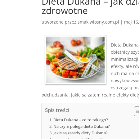
Dieta Dukana – jak dzia
zdrowotne
utworzone przez
smakiwiosny.com.pl
|
maj 16
Dieta Dukana 
obietnicy szy
minimalizacj
efekty, ale r
nich ma na ce
nawyków żywi
ostrzegają p
odchudzania. Jakie są zatem realne efekty die
Spis treści
Dieta Dukana – co to takiego?
Na czym polega dieta Dukana?
Jakie są zasady diety Dukana?