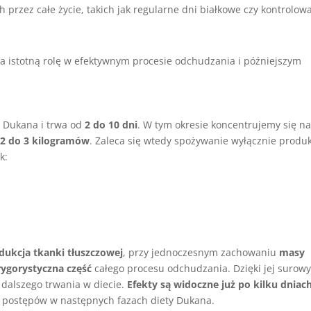
 przez całe życie, takich jak regularne dni białkowe czy kontrolow
wa istotną rolę w efektywnym procesie odchudzania i późniejszym
y Dukana i trwa od
2 do 10 dni
. W tym okresie koncentrujemy się n
d
2 do 3 kilogramów
. Zaleca się wtedy spożywanie wyłącznie produ
k:
dukcja tkanki tłuszczowej
, przy jednoczesnym zachowaniu
masy
rygorystyczna część
całego procesu odchudzania. Dzięki jej surow
dalszego trwania w diecie.
Efekty są widoczne już po kilku dniac
i postępów w następnych fazach diety Dukana.