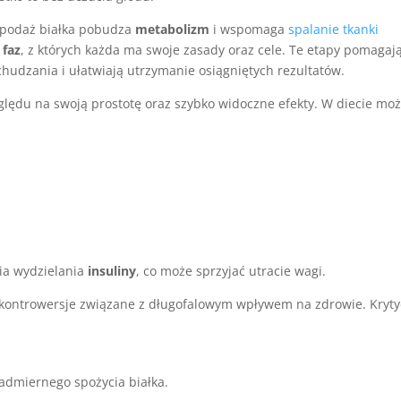
a podaż białka pobudza
metabolizm
i wspomaga
spalanie tkanki
 faz
, z których każda ma swoje zasady oraz cele. Te etapy pomagaj
udzania i ułatwiają utrzymanie osiągniętych rezultatów.
lędu na swoją prostotę oraz szybko widoczne efekty. W diecie mo
ia wydzielania
insuliny
, co może sprzyjać utracie wagi.
kontrowersje związane z długofalowym wpływem na zdrowie. Kryty
nadmiernego spożycia białka.