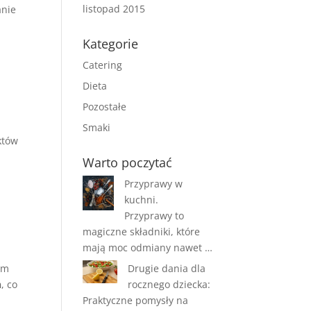
listopad 2015
anie
Kategorie
Catering
Dieta
Pozostałe
a
Smaki
któw
Warto poczytać
Przyprawy w
kuchni.
Przyprawy to
magiczne składniki, które
mają moc odmiany nawet …
ym
Drugie dania dla
h
, co
rocznego dziecka:
Praktyczne pomysły na