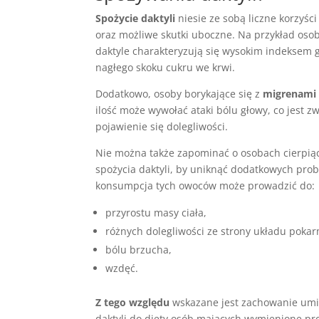
Spożycie daktyli
niesie ze sobą liczne korzyś
oraz możliwe skutki uboczne. Na przykład oso
daktyle charakteryzują się wysokim indekse
nagłego skoku cukru we krwi.
Dodatkowo, osoby borykające się z
migrenami
ilość może wywołać ataki bólu głowy, co jest 
pojawienie się dolegliwości.
Nie można także zapominać o osobach cierpi
spożycia daktyli, by uniknąć dodatkowych pr
konsumpcja tych owoców może prowadzić do:
przyrostu masy ciała,
różnych dolegliwości ze strony układu poka
bólu brzucha,
wzdęć.
Z tego względu
wskazane jest zachowanie umi
daktyli do diety osób mających wymienione p