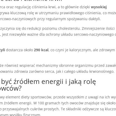
a oraz regulację ciśnienia krwi, a to głównie dzięki
wysokiej
grywa kluczową rolę w utrzymaniu prawidłowego ciśnienia, co moż
ercowo-naczyniowych przy regularnym spożywaniu daktyli.
zyczynia się do redukcji poziomu cholesterolu. Zmniejszenie ilości
l, jest niezwykle ważne dla ochrony układu sercowo-naczyniowego 
yli
dostarcza około
290 kcal
, co czyni je kalorycznym, ale zdrowym
e również wspierać mechanizmy obronne organizmu przed zawa
mowaniu zdrowia zarówno serca, jak i całego układu krwionośnego.
być źródłem energii i jaką rolę
towców?
wy element diety sportowców, przede wszystkim z uwagi na ich w
ym źródłem energii. W 100 gramach tych owoców znajduje się około
wo przyswajalnych cukrów prostych. Te składniki odżywcze są klucz
wnym wysiłku fizycznym.