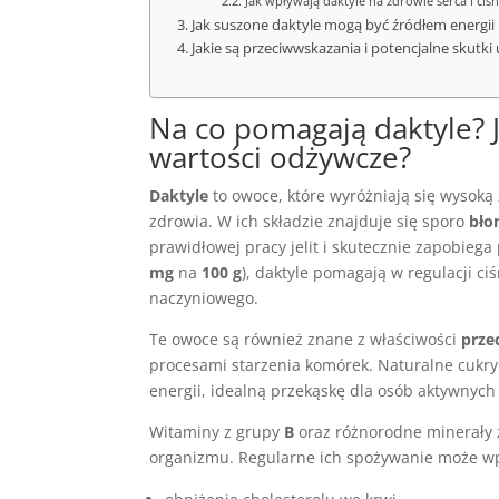
Jak wpływają daktyle na zdrowie serca i ciśn
Jak suszone daktyle mogą być źródłem energii 
Jakie są przeciwwskazania i potencjalne skutk
Na co pomagają daktyle? 
wartości odżywcze?
Daktyle
to owoce, które wyróżniają się wysoką 
zdrowia. W ich składzie znajduje się sporo
bło
prawidłowej pracy jelit i skutecznie zapobieg
mg
na
100 g
), daktyle pomagają w regulacji c
naczyniowego.
Te owoce są również znane z właściwości
prze
procesami starzenia komórek. Naturalne cukry
energii, idealną przekąskę dla osób aktywnych 
Witaminy z grupy
B
oraz różnorodne minerały z
organizmu. Regularne ich spożywanie może wp