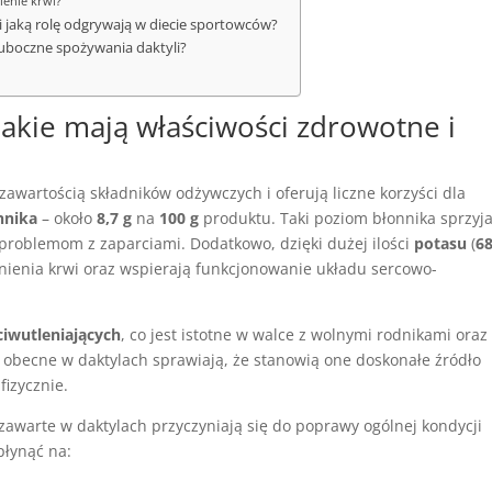
ienie krwi?
i jaką rolę odgrywają w diecie sportowców?
i uboczne spożywania daktyli?
Jakie mają właściwości zdrowotne i
zawartością składników odżywczych i oferują liczne korzyści dla
nnika
– około
8,7 g
na
100 g
produktu. Taki poziom błonnika sprzyj
a problemom z zaparciami. Dodatkowo, dzięki dużej ilości
potasu
(
6
iśnienia krwi oraz wspierają funkcjonowanie układu sercowo-
ciwutleniających
, co jest istotne w walce z wolnymi rodnikami oraz
 obecne w daktylach sprawiają, że stanowią one doskonałe źródło
fizycznie.
awarte w daktylach przyczyniają się do poprawy ogólnej kondycji
łynąć na: