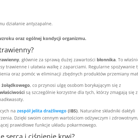
mu działanie antyzapalne.
wzroku oraz ogólnej kondycji organizmu.
 trawienny?
trawienny
, głównie za sprawą dużej zawartości
błonnika
. To właśn
cesy trawienne i ułatwia walkę z zaparciami. Regularne spożywanie 
enia oraz pomóc w eliminacji zbędnych produktów przemiany mate
u żołądkowego
, co przynosi ulgę osobom borykającym się z
 właściwości
są szczególnie korzystne dla tych, którzy zmagają się z
nadkwasoty.
ących na
zespół jelita drażliwego
(IBS)
. Naturalne składniki daktyli
zenia. Dzięki swoim cennym wartościom odżywczym i zdrowotnym
ającej prawidłowe funkcje układu pokarmowego.
e serca i ciśnienie krwi?