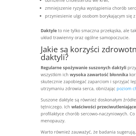
obniżenie cholesterolu we krwi,
zmniejszenie ryzyka wystąpienia chorób se
przyniesienie ulgi osobom borykającym się 
Daktyle
to nie tylko smaczna przekąska, ale t
układ trawienny oraz ogólne samopoczucie.
Jakie są korzyści zdrowo
daktyli?
Regularne spożywanie suszonych daktyli
przy
wszystkim ich
wysoka zawartość błonnika
kor
skutecznie zapobiegać zaparciom i sprzyjać le
utrzymaniu zdrowia serca, obniżając
poziom c
Suszone daktyle są również doskonałym źród
tętniczego. Ich
właściwości przeciwutleniając
profilaktyce chorób sercowo-naczyniowych. Co
menopauzy.
Warto również zauważyć, że badania sugerują, 