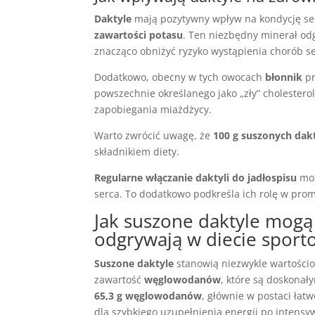
Daktyle
mają pozytywny wpływ na kondycję serc
zawartości potasu
. Ten niezbędny minerał od
znacząco obniżyć ryzyko wystąpienia chorób s
Dodatkowo, obecny w tych owocach
błonnik
pr
powszechnie określanego jako „zły” cholestero
zapobiegania miażdżycy.
Warto zwrócić uwagę, że
100 g suszonych dakt
składnikiem diety.
Regularne włączanie daktyli do jadłospisu
moż
serca. To dodatkowo podkreśla ich rolę w pro
Jak suszone daktyle mogą 
odgrywają w diecie spor
Suszone daktyle
stanowią niezwykle wartościo
zawartość
węglowodanów
, które są doskonał
65,3 g węglowodanów
, głównie w postaci łat
dla szybkiego uzupełnienia energii po intensy