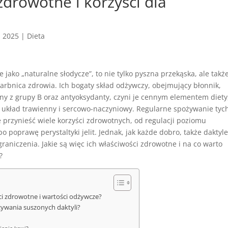
zdrowotne i korzyści dla
, 2025
|
Dieta
e jako „naturalne słodycze”, to nie tylko pyszna przekąska, ale takż
arbnica zdrowia. Ich bogaty skład odżywczy, obejmujący błonnik,
ny z grupy B oraz antyoksydanty, czyni je cennym elementem diety
a układ trawienny i sercowo-naczyniowy. Regularne spożywanie tyc
przynieść wiele korzyści zdrowotnych, od regulacji poziomu
po poprawę perystaltyki jelit. Jednak, jak każde dobro, także daktyl
raniczenia. Jakie są więc ich właściwości zdrowotne i na co warto
?
ci zdrowotne i wartości odżywcze?
żywania suszonych daktyli?