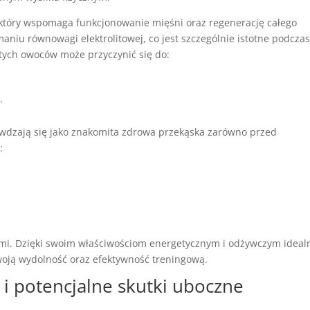
 który wspomaga funkcjonowanie mięśni oraz regenerację całego
niu równowagi elektrolitowej, co jest szczególnie istotne podcza
tych owoców może przyczynić się do:
.
awdzają się jako znakomita zdrowa przekąska zarówno przed
:
nymi. Dzięki swoim właściwościom energetycznym i odżywczym ideal
swoją wydolność oraz efektywność treningową.
 i potencjalne skutki uboczne