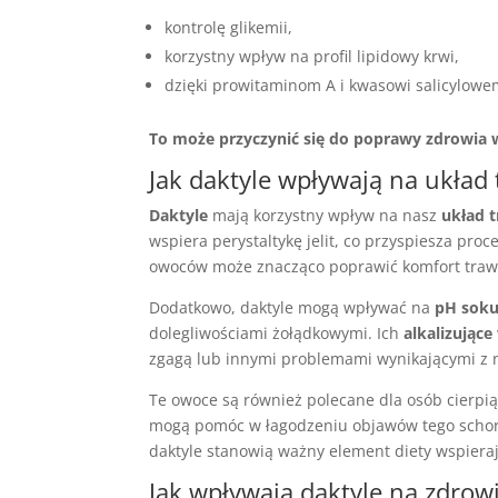
kontrolę glikemii,
korzystny wpływ na profil lipidowy krwi,
dzięki prowitaminom A i kwasowi salicylowe
To może przyczynić się do poprawy zdrowia 
Jak daktyle wpływają na układ
Daktyle
mają korzystny wpływ na nasz
układ 
wspiera perystaltykę jelit, co przyspiesza pro
owoców może znacząco poprawić komfort trawi
Dodatkowo, daktyle mogą wpływać na
pH sok
dolegliwościami żołądkowymi. Ich
alkalizujące
zgagą lub innymi problemami wynikającymi z 
Te owoce są również polecane dla osób cierpi
mogą pomóc w łagodzeniu objawów tego schor
daktyle stanowią ważny element diety wspier
Jak wpływają daktyle na zdrowi