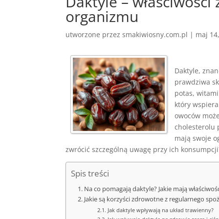
Daktyle – właściwości 
organizmu
utworzone przez
smakiwiosny.com.pl
|
maj 14
Daktyle, znan
prawdziwa sk
potas, witami
który wspier
owoców może 
cholesterolu 
mają swoje og
zwrócić szczególną uwagę przy ich konsumpcji
Spis treści
Na co pomagają daktyle? Jakie mają właściwoś
Jakie są korzyści zdrowotne z regularnego spo
Jak daktyle wpływają na układ trawienny?