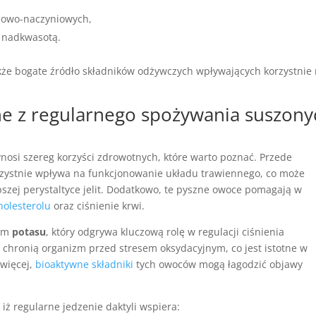
rcowo-naczyniowych,
z nadkwasotą.
akże bogate źródło składników odżywczych wpływających korzystnie
tne z regularnego spożywania suszony
nosi szereg korzyści zdrowotnych, które warto poznać. Przede
zystnie wpływa na funkcjonowanie układu trawiennego, co może
pszej perystaltyce jelit. Dodatkowo, te pyszne owoce pomagają w
holesterolu
oraz ciśnienie krwi.
łem
potasu
, który odgrywa kluczową rolę w regulacji ciśnienia
e
chronią organizm przed stresem oksydacyjnym, co jest istotne w
 więcej,
bioaktywne składniki
tych owoców mogą łagodzić objawy
iż regularne jedzenie daktyli wspiera: