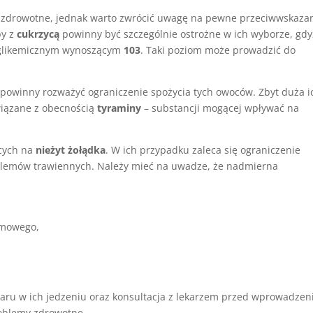
ci zdrowotne, jednak warto zwrócić uwagę na pewne przeciwwskaza
by z
cukrzycą
powinny być szczególnie ostrożne w ich wyborze, gdy
m glikemicznym wynoszącym
103
. Taki poziom może prowadzić do
powinny rozważyć ograniczenie spożycia tych owoców. Zbyt duża i
związane z obecnością
tyraminy
– substancji mogącej wpływać na
ących na
nieżyt żołądka
. W ich przypadku zaleca się ograniczenie
oblemów trawiennych. Należy mieć na uwadze, że nadmierna
rmowego,
aru w ich jedzeniu oraz konsultacja z lekarzem przed wprowadze
roblemy zdrowotne.