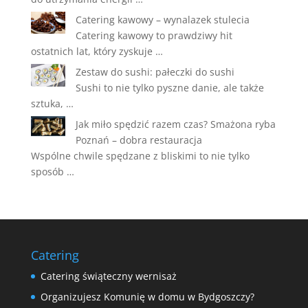
Catering kawowy – wynalazek stulecia
Catering kawowy to prawdziwy hit
ostatnich lat, który zyskuje …
Zestaw do sushi: pałeczki do sushi
Sushi to nie tylko pyszne danie, ale także
sztuka, …
Jak miło spędzić razem czas? Smażona ryba
Poznań – dobra restauracja
Wspólne chwile spędzane z bliskimi to nie tylko
sposób …
Catering
Catering świąteczny wernisaż
Organizujesz Komunię w domu w Bydgoszczy?