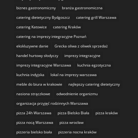
biznes gastronomiczny
branża gastronomiczna
catering dietetyczny Bydgoszcz
catering grill Warszawa
catering Katowice
catering Kraków
catering na imprezy integracyjne Poznań
ekskluzywne danie
Grecka oliwa z oliwek sprzedaż
handel hurtowy słodyczy
imprezy integracyjne
imprezy integracyjne Warszawa
kuchnia egzotyczna
kuchnia indyjska
lokal na imprezy warszawa
meble do biura w krakowie
najlepszy catering dietetyczny
nasiona strączkowe
odwodnienie organizmu
organizacja przyjęć rodzinnych Warszawa
pizza 24h Warszawa
pizza Bielsko Biała
pizza kraków
pizza nocą Warszawa
pizza wrocław
pizzeria bielsko biała
pizzeria nocna kraków