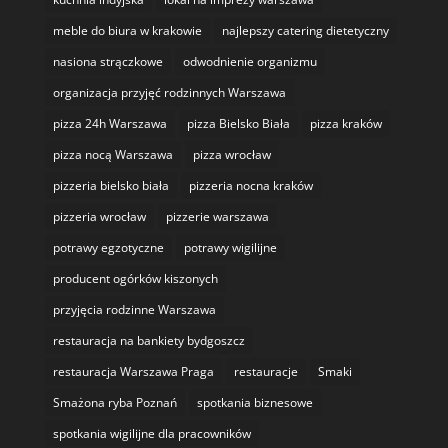
meble do biura w krakowie
najlepszy catering dietetyczny
nasiona strączkowe
odwodnienie organizmu
organizacja przyjęć rodzinnych Warszawa
pizza 24h Warszawa
pizza Bielsko Biała
pizza kraków
pizza nocą Warszawa
pizza wrocław
pizzeria bielsko biała
pizzeria nocna kraków
pizzeria wrocław
pizzerie warszawa
potrawy egzotyczne
potrawy wigilijne
producent ogórków kiszonych
przyjęcia rodzinne Warszawa
restauracja na bankiety bydgoszcz
restauracja Warszawa Praga
restauracje
Smaki
Smażona ryba Poznań
spotkania biznesowe
spotkania wigilijne dla pracowników