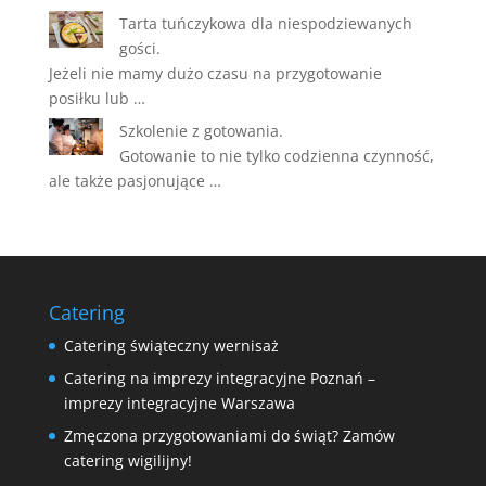
Tarta tuńczykowa dla niespodziewanych
gości.
Jeżeli nie mamy dużo czasu na przygotowanie
posiłku lub …
Szkolenie z gotowania.
Gotowanie to nie tylko codzienna czynność,
ale także pasjonujące …
Catering
Catering świąteczny wernisaż
Catering na imprezy integracyjne Poznań –
imprezy integracyjne Warszawa
Zmęczona przygotowaniami do świąt? Zamów
catering wigilijny!