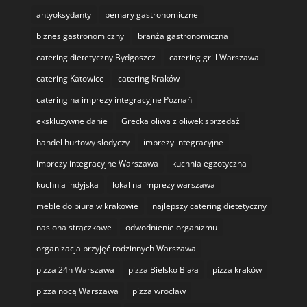
antyoksydanty
bemary gastronomiczne
biznes gastronomiczny
branża gastronomiczna
catering dietetyczny Bydgoszcz
catering grill Warszawa
catering Katowice
catering Kraków
catering na imprezy integracyjne Poznań
ekskluzywne danie
Grecka oliwa z oliwek sprzedaż
handel hurtowy słodyczy
imprezy integracyjne
imprezy integracyjne Warszawa
kuchnia egzotyczna
kuchnia indyjska
lokal na imprezy warszawa
meble do biura w krakowie
najlepszy catering dietetyczny
nasiona strączkowe
odwodnienie organizmu
organizacja przyjęć rodzinnych Warszawa
pizza 24h Warszawa
pizza Bielsko Biała
pizza kraków
pizza nocą Warszawa
pizza wrocław