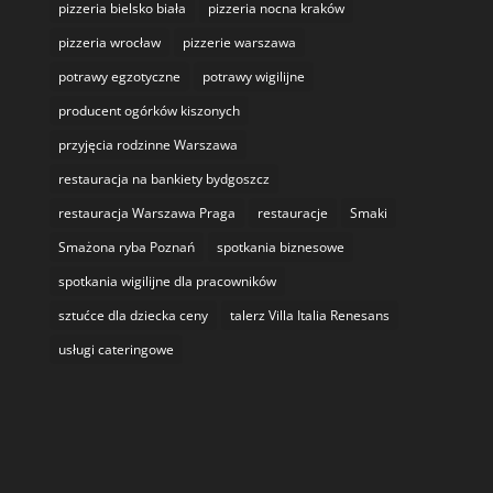
pizzeria bielsko biała
pizzeria nocna kraków
pizzeria wrocław
pizzerie warszawa
potrawy egzotyczne
potrawy wigilijne
producent ogórków kiszonych
przyjęcia rodzinne Warszawa
restauracja na bankiety bydgoszcz
restauracja Warszawa Praga
restauracje
Smaki
Smażona ryba Poznań
spotkania biznesowe
spotkania wigilijne dla pracowników
sztućce dla dziecka ceny
talerz Villa Italia Renesans
usługi cateringowe