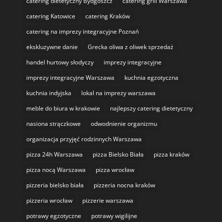
catering dietetyczny Bydgoszcz
catering grill Warszawa
catering Katowice
catering Kraków
catering na imprezy integracyjne Poznań
ekskluzywne danie
Grecka oliwa z oliwek sprzedaż
handel hurtowy słodyczy
imprezy integracyjne
imprezy integracyjne Warszawa
kuchnia egzotyczna
kuchnia indyjska
lokal na imprezy warszawa
meble do biura w krakowie
najlepszy catering dietetyczny
nasiona strączkowe
odwodnienie organizmu
organizacja przyjęć rodzinnych Warszawa
pizza 24h Warszawa
pizza Bielsko Biała
pizza kraków
pizza nocą Warszawa
pizza wrocław
pizzeria bielsko biała
pizzeria nocna kraków
pizzeria wrocław
pizzerie warszawa
potrawy egzotyczne
potrawy wigilijne