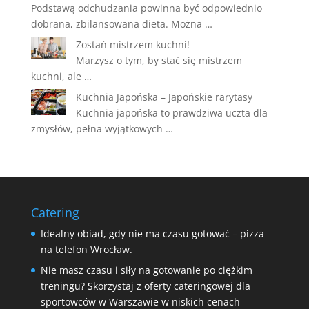
Podstawą odchudzania powinna być odpowiednio
dobrana, zbilansowana dieta. Można …
Zostań mistrzem kuchni!
Marzysz o tym, by stać się mistrzem
kuchni, ale …
Kuchnia Japońska – Japońskie rarytasy
Kuchnia japońska to prawdziwa uczta dla
zmysłów, pełna wyjątkowych …
Catering
Idealny obiad, gdy nie ma czasu gotować – pizza
na telefon Wrocław.
Nie masz czasu i siły na gotowanie po ciężkim
treningu? Skorzystaj z oferty cateringowej dla
sportowców w Warszawie w niskich cenach