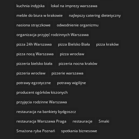
kuchnia indyjska
lokal na imprezy warszawa
meble do biura w krakowie
najlepszy catering dietetyczny
nasiona strączkowe
odwodnienie organizmu
organizacja przyjęć rodzinnych Warszawa
pizza 24h Warszawa
pizza Bielsko Biała
pizza kraków
pizza nocą Warszawa
pizza wrocław
pizzeria bielsko biała
pizzeria nocna kraków
pizzeria wrocław
pizzerie warszawa
potrawy egzotyczne
potrawy wigilijne
producent ogórków kiszonych
przyjęcia rodzinne Warszawa
restauracja na bankiety bydgoszcz
restauracja Warszawa Praga
restauracje
Smaki
Smażona ryba Poznań
spotkania biznesowe