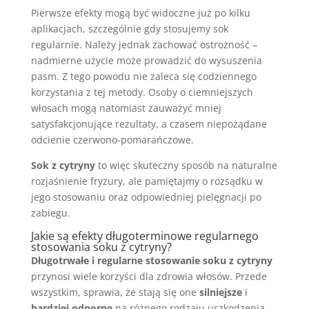
Pierwsze efekty mogą być widoczne już po kilku
aplikacjach, szczególnie gdy stosujemy sok
regularnie. Należy jednak zachować ostrożność –
nadmierne użycie może prowadzić do wysuszenia
pasm. Z tego powodu nie zaleca się codziennego
korzystania z tej metody. Osoby o ciemniejszych
włosach mogą natomiast zauważyć mniej
satysfakcjonujące rezultaty, a czasem niepożądane
odcienie czerwono-pomarańczowe.
Sok z cytryny
to więc skuteczny sposób na naturalne
rozjaśnienie fryzury, ale pamiętajmy o rozsądku w
jego stosowaniu oraz odpowiedniej pielęgnacji po
zabiegu.
Jakie są efekty długoterminowe regularnego
stosowania soku z cytryny?
Długotrwałe i regularne stosowanie soku z cytryny
przynosi wiele korzyści dla zdrowia włosów. Przede
wszystkim, sprawia, że stają się one
silniejsze
i
bardziej odporne
na różnego rodzaju uszkodzenia.