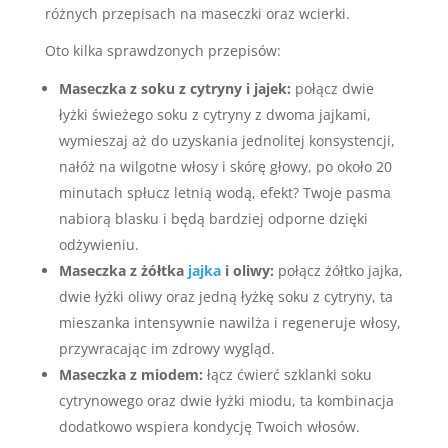
różnych przepisach na maseczki oraz wcierki.
Oto kilka sprawdzonych przepisów:
Maseczka z soku z cytryny i jajek:
połącz dwie
łyżki świeżego soku z cytryny z dwoma jajkami,
wymieszaj aż do uzyskania jednolitej konsystencji,
nałóż na wilgotne włosy i skórę głowy, po około 20
minutach spłucz letnią wodą, efekt? Twoje pasma
nabiorą blasku i będą bardziej odporne dzięki
odżywieniu.
Maseczka z żółtka
jajka
i oliwy:
połącz żółtko jajka,
dwie łyżki oliwy oraz jedną łyżkę soku z cytryny, ta
mieszanka intensywnie nawilża i regeneruje włosy,
przywracając im zdrowy wygląd.
Maseczka z miodem:
łącz ćwierć szklanki soku
cytrynowego oraz dwie łyżki miodu, ta kombinacja
dodatkowo wspiera kondycję Twoich włosów.