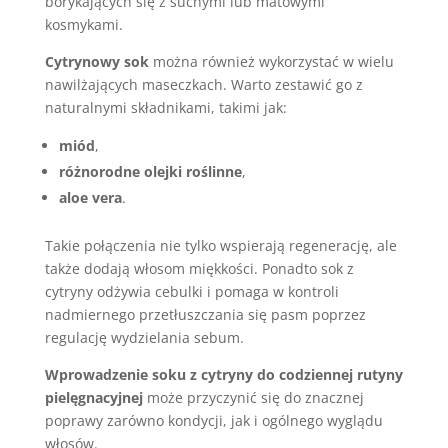
borykających się z suchymi lub matowymi
kosmykami.
Cytrynowy sok
można również wykorzystać w wielu
nawilżających maseczkach. Warto zestawić go z
naturalnymi składnikami, takimi jak:
miód
,
różnorodne olejki roślinne
,
aloe vera
.
Takie połączenia nie tylko wspierają regenerację, ale
także dodają włosom miękkości. Ponadto sok z
cytryny odżywia cebulki i pomaga w kontroli
nadmiernego przetłuszczania się pasm poprzez
regulację wydzielania sebum.
Wprowadzenie soku z cytryny do codziennej rutyny
pielęgnacyjnej
może przyczynić się do znacznej
poprawy zarówno kondycji, jak i ogólnego wyglądu
włosów.