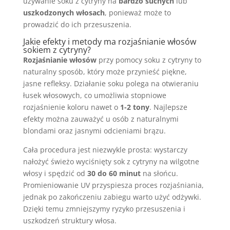
używanie soku z cytryny na
bardzo suchych
lub
uszkodzonych włosach
, ponieważ może to
prowadzić do ich przesuszenia.
Jakie efekty i metody ma rozjaśnianie włosów
sokiem z cytryny?
Rozjaśnianie włosów
przy pomocy soku z cytryny to
naturalny sposób, który może przynieść piękne,
jasne refleksy. Działanie soku polega na otwieraniu
łusek włosowych, co umożliwia stopniowe
rozjaśnienie koloru nawet o
1-2 tony
. Najlepsze
efekty można zauważyć u osób z naturalnymi
blondami oraz jasnymi odcieniami brązu.
Cała procedura jest niezwykle prosta: wystarczy
nałożyć świeżo wyciśnięty sok z cytryny na wilgotne
włosy i spędzić od
30 do 60 minut
na słońcu.
Promieniowanie UV przyspiesza proces rozjaśniania,
jednak po zakończeniu zabiegu warto użyć odżywki.
Dzięki temu zmniejszymy ryzyko przesuszenia i
uszkodzeń struktury włosa.