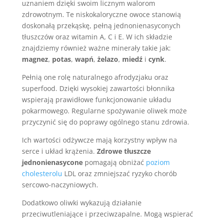
uznaniem dzięki swoim licznym walorom
zdrowotnym. Te niskokaloryczne owoce stanowią
doskonałą przekąskę, pełną jednonienasyconych
tłuszczów oraz witamin A, C i E. W ich składzie
znajdziemy również ważne minerały takie jak:
magnez
,
potas
,
wapń
,
żelazo
,
miedź
i
cynk
.
Pełnią one rolę naturalnego afrodyzjaku oraz
superfood. Dzięki wysokiej zawartości błonnika
wspierają prawidłowe funkcjonowanie układu
pokarmowego. Regularne spożywanie oliwek może
przyczynić się do poprawy ogólnego stanu zdrowia.
Ich wartości odżywcze mają korzystny wpływ na
serce i układ krążenia.
Zdrowe tłuszcze
jednonienasycone
pomagają obniżać
poziom
cholesterolu
LDL oraz zmniejszać ryzyko chorób
sercowo-naczyniowych.
Dodatkowo oliwki wykazują działanie
przeciwutleniające i przeciwzapalne. Mogą wspierać