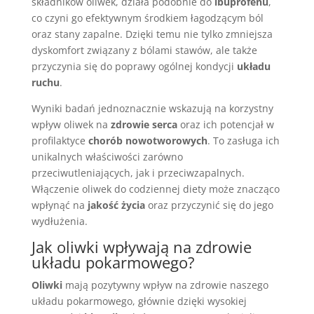
składników oliwek, działa podobnie do
ibuprofenu
,
co czyni go efektywnym środkiem łagodzącym ból
oraz stany zapalne. Dzięki temu nie tylko zmniejsza
dyskomfort związany z bólami stawów, ale także
przyczynia się do poprawy ogólnej kondycji
układu
ruchu
.
Wyniki badań jednoznacznie wskazują na korzystny
wpływ oliwek na
zdrowie serca
oraz ich potencjał w
profilaktyce
chorób nowotworowych
. To zasługa ich
unikalnych właściwości zarówno
przeciwutleniających, jak i przeciwzapalnych.
Włączenie oliwek do codziennej diety może znacząco
wpłynąć na
jakość życia
oraz przyczynić się do jego
wydłużenia.
Jak oliwki wpływają na zdrowie
układu pokarmowego?
Oliwki
mają pozytywny wpływ na zdrowie naszego
układu pokarmowego, głównie dzięki wysokiej