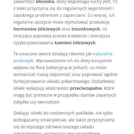
zawartości
błonnika
, który wspomaga ruchy jelit. To
z kolei przyczynia się do regularnych wypróżnień i
zapobiega problemom z zaparciami. Co więcej, ich
regularne spożycie może stymulować produkcję
hormonów żółciowych
oraz
trzustkowych
, co
znacząco poprawia proces trawienia i zmniejsza
ryzyko powstawania
kamieni żółciowych
.
Te smaczne owoce działają również jak
naturalne
probiotyki
. Wprowadzenie ich do diety korzystnie
wpływa na florę bakteryjną w jelitach, co może
wzmacniać naszą odporność oraz poprawiać ogólne
funkcjonowanie układu pokarmowego. Dodatkowo,
oliwki wykazują właściwości
przeciwzapalne
, które
mogą być pomocne w przypadku stanów zapalnych
żołądka czy owrzodzeń.
Dodając oliwki do codziennych posiłków, nie tylko
wzbogacamy smak potraw, ale także przyczyniamy
się do lepszego zdrowia naszego układu
pokarmowego, wspierając jego prawidłowe