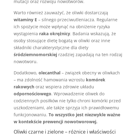
mutacji oraz rozwoju nowotworów.
Warto również zauważyć, że oliwki dostarczają
witaminy E
– silnego przeciwutleniacza. Regularne
ich spożycie może wpłynąć na obniżenie ryzyka
wystąpienia
raka okrężnicy
. Badania wskazują, że
osoby stosujące dietę bogatą w oliwki oraz inne
składniki charakterystyczne dla diety
śródziemnomorskiej
rzadziej zapadają na ten rodzaj
nowotworu.
Dodatkowo,
olecanthal
– związek obecny w oliwkach
– ma zdolność hamowania wzrostu
komórek
rakowych
oraz wspiera zdrowie układu
odpornościowego
. Wprowadzenie oliwek do
codziennych posiłków nie tylko chroni komórki przed
uszkodzeniami, ale także sprzyja ich prawidłowemu
funkcjonowaniu.
To wszystko jest niezwykle ważne
w kontekście prewencji nowotworowej.
Oliwki czarne i zielone – różnice i właściwości