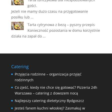
gości.
Jeżeli nie mamy dużo czasu na przygotowanie
posiłku lub …
Tarta cytrynowa z bezą – pyszny przepis
Konieczność pozostania w domu korzystnie
działa na zapał do …
Catering
Przyjęcia rodzinne – organizacja przyjęć
rodzinnych
Co zjeść, kiedy nie chce się gotować? Pizzeria 24h
Warszawa – catering z dowozem nocą
Najlepszy catering dietetyczny Bydgoszcz
Jesteś fanem kuchni włoskiej? Zasmakuj w