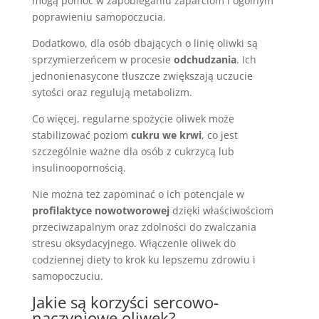
mogą pomóc w zapobieganiu zaparciom i ogólnym
poprawieniu samopoczucia.
Dodatkowo, dla osób dbających o linię oliwki są
sprzymierzeńcem w procesie
odchudzania
. Ich
jednonienasycone tłuszcze zwiększają uczucie
sytości oraz regulują metabolizm.
Co więcej, regularne spożycie oliwek może
stabilizować poziom
cukru we krwi
, co jest
szczególnie ważne dla osób z cukrzycą lub
insulinoopornością.
Nie można też zapominać o ich potencjale w
profilaktyce nowotworowej
dzięki właściwościom
przeciwzapalnym oraz zdolności do zwalczania
stresu oksydacyjnego. Włączenie oliwek do
codziennej diety to krok ku lepszemu zdrowiu i
samopoczuciu.
Jakie są korzyści sercowo-
naczyniowe oliwek?