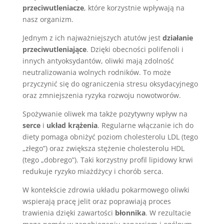
przeciwutleniacze
, które korzystnie wpływają na
nasz organizm.
Jednym z ich najważniejszych atutów jest
działanie
przeciwutleniające
. Dzięki obecności polifenoli i
innych antyoksydantów, oliwki mają zdolność
neutralizowania wolnych rodników. To może
przyczynić się do ograniczenia stresu oksydacyjnego
oraz zmniejszenia ryzyka rozwoju nowotworów.
Spożywanie oliwek ma także pozytywny wpływ na
serce
i
układ krążenia
. Regularne włączanie ich do
diety pomaga obniżyć poziom cholesterolu LDL (tego
„złego”) oraz zwiększa stężenie cholesterolu HDL
(tego „dobrego”). Taki korzystny profil lipidowy krwi
redukuje ryzyko miażdżycy i chorób serca.
W kontekście zdrowia układu pokarmowego oliwki
wspierają pracę jelit oraz poprawiają proces
trawienia dzięki zawartości
błonnika
. W rezultacie