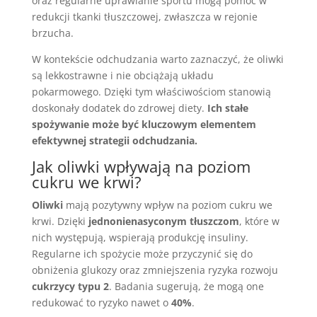
oraz regularne uprawianie sportu mogą pomóc w
redukcji tkanki tłuszczowej, zwłaszcza w rejonie
brzucha.
W kontekście odchudzania warto zaznaczyć, że oliwki
są lekkostrawne i nie obciążają układu
pokarmowego. Dzięki tym właściwościom stanowią
doskonały dodatek do zdrowej diety.
Ich stałe
spożywanie może być kluczowym elementem
efektywnej strategii odchudzania.
Jak oliwki wpływają na poziom
cukru we krwi?
Oliwki
mają pozytywny wpływ na poziom cukru we
krwi. Dzięki
jednonienasyconym tłuszczom
, które w
nich występują, wspierają produkcję insuliny.
Regularne ich spożycie może przyczynić się do
obniżenia glukozy oraz zmniejszenia ryzyka rozwoju
cukrzycy typu 2
. Badania sugerują, że mogą one
redukować to ryzyko nawet o
40%
.