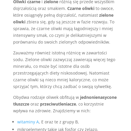
Oliwki czarne
i
zielone
różnią się przede wszystkim
dojrzałością oraz smakiem.
Czarne oliwki
to owoce,
które osiągnęły pełną dojrzałość, natomiast
zielone
oliwki
zbiera się, gdy są jeszcze w fazie rozwoju. To
sprawia, że czarne oliwki mają łagodniejszy i mniej
intensywny smak, co czyni je delikatniejszymi w
porównaniu do swoich zielonych odpowiedników.
Zauważmy również istotną różnicę w zawartości
sodu. Zielone oliwki zazwyczaj zawierają więcej tego
minerału, co może być istotne dla osób
przestrzegających diety niskosodowej. Natomiast
czarne oliwki są nieco mniej kaloryczne, co może
sprzyjać tym, którzy chcą zadbać o swoją sylwetkę.
Obydwa rodzaje oliwek obfitują w
jednonienasycone
tłuszcze
oraz
przeciwutleniacze
, co korzystnie
wpływa na zdrowie. Znajdziemy w nich:
witaminy A
, E oraz te z grupy B,
mikroelementy takie jak fosfor czy żelazo.