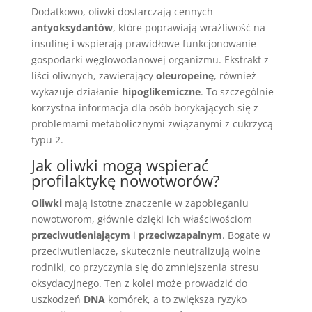
Dodatkowo, oliwki dostarczają cennych
antyoksydantów
, które poprawiają wrażliwość na
insulinę i wspierają prawidłowe funkcjonowanie
gospodarki węglowodanowej organizmu. Ekstrakt z
liści oliwnych, zawierający
oleuropeinę
, również
wykazuje działanie
hipoglikemiczne
. To szczególnie
korzystna informacja dla osób borykających się z
problemami metabolicznymi związanymi z cukrzycą
typu 2.
Jak oliwki mogą wspierać
profilaktykę nowotworów?
Oliwki
mają istotne znaczenie w zapobieganiu
nowotworom, głównie dzięki ich właściwościom
przeciwutleniającym
i
przeciwzapalnym
. Bogate w
przeciwutleniacze, skutecznie neutralizują wolne
rodniki, co przyczynia się do zmniejszenia stresu
oksydacyjnego. Ten z kolei może prowadzić do
uszkodzeń
DNA
komórek, a to zwiększa ryzyko