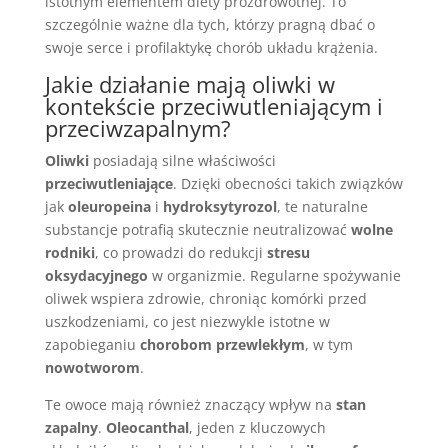
istotnym elementem diety prozdrowotnej. To
szczególnie ważne dla tych, którzy pragną dbać o
swoje serce i profilaktykę chorób układu krążenia.
Jakie działanie mają oliwki w
kontekście przeciwutleniającym i
przeciwzapalnym?
Oliwki
posiadają silne właściwości
przeciwutleniające
. Dzięki obecności takich związków
jak
oleuropeina
i
hydroksytyrozol
, te naturalne
substancje potrafią skutecznie neutralizować
wolne
rodniki
, co prowadzi do redukcji
stresu
oksydacyjnego
w organizmie. Regularne spożywanie
oliwek wspiera zdrowie, chroniąc komórki przed
uszkodzeniami, co jest niezwykle istotne w
zapobieganiu
chorobom przewlekłym
, w tym
nowotworom
.
Te owoce mają również znaczący wpływ na
stan
zapalny
.
Oleocanthal
, jeden z kluczowych