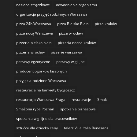
nasiona strączkowe
odwodnienie organizmu
organizacja przyjęć rodzinnych Warszawa
pizza 24h Warszawa
pizza Bielsko Biała
pizza kraków
pizza nocą Warszawa
pizza wrocław
pizzeria bielsko biała
pizzeria nocna kraków
pizzeria wrocław
pizzerie warszawa
potrawy egzotyczne
potrawy wigilijne
producent ogórków kiszonych
przyjęcia rodzinne Warszawa
restauracja na bankiety bydgoszcz
restauracja Warszawa Praga
restauracje
Smaki
Smażona ryba Poznań
spotkania biznesowe
spotkania wigilijne dla pracowników
sztućce dla dziecka ceny
talerz Villa Italia Renesans