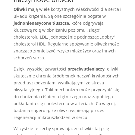
Oliwki
mają wiele korzystnych właściwości dla serca i
układu krążenia. Są one szczególnie bogate w
jednonienasycone tłuszcze
, które odgrywają
kluczową rolę w obniżaniu poziomu „złego”
cholesterolu LDL, jednocześnie podnosząc „dobry”
cholesterol HDL. Regularne spożywanie oliwek może
znacząco zmniejszyć ryzyko miażdżycy oraz innych
schorzeń serca.
Dzięki wysokiej zawartości
przeciwutleniaczy
, oliwki
skutecznie chronią śródbłonek naczyń krwionośnych
przed uszkodzeniami wynikającymi ze stresu
oksydacyjnego. Taki mechanizm może przyczynić się
do obniżenia ciśnienia tętniczego oraz zapobiega
odkładaniu się cholesterolu w arteriach. Co więcej,
badania sugerują, że oliwki wspierają proces
regeneracji mikrouszkodzeń w sercu.
Wszystkie te cechy sprawiają, że oliwki stają się