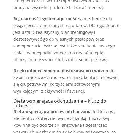
Z biegiem czasu warto stopniowo wydłużać czas
pracy na wysokim poziomie i skracać przerwy.
Regularność i systematyczność
są niezbędne dla
osiągnięcia zamierzonych rezultatów. Dlatego dobrze
jest ustalić realistyczny plan treningowy i
dostosowywać go do własnych postępów oraz
samopoczucia. Ważne jest także słuchanie swojego
ciała – w przypadku zmęczenia czy bólu lepiej
obniżyć intensywność lub zrobić sobie przerwę.
Dzięki odpowiedniemu dostosowaniu ćwiczeń
do
swoich możliwości możesz uniknąć kontuzji i cieszyć
się długotrwałymi korzyściami zdrowotnymi
wynikającymi z aktywności fizycznej.
Dieta wspierająca odchudzanie
– klucz do
sukcesu
Dieta wspierająca proces odchudzania
to kluczowy
element w skutecznej walce z tkanką tłuszczową.
Powinna być dobrze zbilansowana i dostarczać
wszystkich niezbędnych składników odżywczych, co