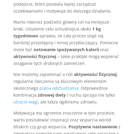
podejście, które pozwala lepiej zarządzać
oczekiwaniami i motywuje do dalszego działania.
Warto również podzielić główny cel na mniejsze
kroki. Ustalenie celu schudnięcia około
1 kg
tygodniowo
sprawia, że cały proces staje się
bardziej przystępny i mniej przytłaczający. Pomocne
może być
notowanie spożywanych kalorii
oraz
aktywności fizycznej
– takie praktyki mogą wspierać
osiąganie tych drobnych zamierzeń.
Nie możemy zapominać o roli
aktywności fizycznej
;
regularne ćwiczenia są kluczowym elementem
skutecznego
planu odchudzania
. Odpowiednia
kombinacja
zdrowej diety
i ruchu sprzyja nie tylko
utracie wagi
, ale także ogólnemu zdrowiu.
Motywacja ma ogromne znaczenie w tym procesie;
warto poszukiwać inspiracji oraz wsparcia wśród
bliskich czy grup wsparcia.
Pozytywne nastawienie
z
pewnością pomoże nam zrealizować cele związane z