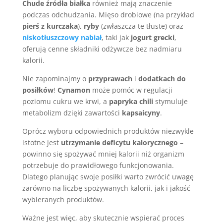
Chude źródła białka
również mają znaczenie
podczas odchudzania. Mięso drobiowe (na przykład
pierś z kurczaka
),
ryby
(zwłaszcza te tłuste) oraz
niskotłuszczowy nabiał
, taki jak
jogurt grecki
,
oferują cenne składniki odżywcze bez nadmiaru
kalorii.
Nie zapominajmy o
przyprawach
i
dodatkach do
posiłków
!
Cynamon
może pomóc w regulacji
poziomu cukru we krwi, a
papryka chili
stymuluje
metabolizm dzięki zawartości
kapsaicyny
.
Oprócz wyboru odpowiednich produktów niezwykle
istotne jest
utrzymanie deficytu kalorycznego
–
powinno się spożywać mniej kalorii niż organizm
potrzebuje do prawidłowego funkcjonowania.
Dlatego planując swoje posiłki warto zwrócić uwagę
zarówno na liczbę spożywanych kalorii, jak i jakość
wybieranych produktów.
Ważne jest więc, aby skutecznie wspierać proces