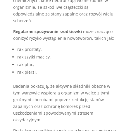
chemicznych, które neutralizują wolne rodniki w
organizmie. Te szkodliwe cząsteczki są
odpowiedzialne za stany zapalne oraz rozwój wielu
schorzeń.
Regularne spożywanie rzodkiewki
może znacząco
obniżyć ryzyko wystąpienia nowotworów, takich jak:
rak prostaty,
rak szyjki macicy,
rak płuc,
rak piersi.
Badania pokazują, że aktywne składniki obecne w
tym warzywie wspierają organizm w walce z tymi
groźnymi chorobami poprzez redukcję stanów
zapalnych oraz ochronę komórek przed
uszkodzeniami spowodowanymi stresem
oksydacyjnym.
Dodatkowo rzodkiewka wykazuje korzystny wpływ na