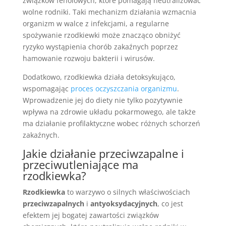
związków fenolowych, które pomagają neutralizować
wolne rodniki. Taki mechanizm działania wzmacnia
organizm w walce z infekcjami, a regularne
spożywanie rzodkiewki może znacząco obniżyć
ryzyko wystąpienia chorób zakaźnych poprzez
hamowanie rozwoju bakterii i wirusów.
Dodatkowo, rzodkiewka działa detoksykująco,
wspomagając
proces oczyszczania organizmu
.
Wprowadzenie jej do diety nie tylko pozytywnie
wpływa na zdrowie układu pokarmowego, ale także
ma działanie profilaktyczne wobec różnych schorzeń
zakaźnych.
Jakie działanie przeciwzapalne i
przeciwutleniające ma
rzodkiewka?
Rzodkiewka
to warzywo o silnych właściwościach
przeciwzapalnych
i
antyoksydacyjnych
, co jest
efektem jej bogatej zawartości związków