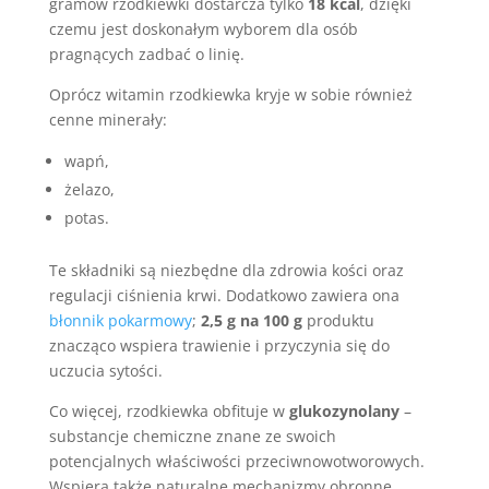
gramów rzodkiewki dostarcza tylko
18 kcal
, dzięki
czemu jest doskonałym wyborem dla osób
pragnących zadbać o linię.
Oprócz witamin rzodkiewka kryje w sobie również
cenne minerały:
wapń,
żelazo,
potas.
Te składniki są niezbędne dla zdrowia kości oraz
regulacji ciśnienia krwi. Dodatkowo zawiera ona
błonnik pokarmowy
;
2,5 g na 100 g
produktu
znacząco wspiera trawienie i przyczynia się do
uczucia sytości.
Co więcej, rzodkiewka obfituje w
glukozynolany
–
substancje chemiczne znane ze swoich
potencjalnych właściwości przeciwnowotworowych.
Wspiera także naturalne mechanizmy obronne