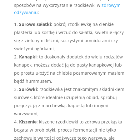
sposobów na wykorzystanie rzodkiewki w
zdrowym
odżywianiu
:
Surowe sałatki
: pokrój rzodkiewkę na cienkie
plasterki lub kostkę i wrzuć do sałatki, świetnie łączy
się z zielonymi liśćmi, soczystymi pomidorami czy
świeżymi ogórkami,
Kanapki
: to doskonały dodatek do wielu rodzajów
kanapek, możesz dodać ją do pasty kanapkowej lub
po prostu ułożyć na chlebie posmarowanym masłem
bądź hummusem,
Surówki
: rzodkiewka jest znakomitym składnikiem
surówek, które idealnie uzupełnią obiad, spróbuj
połączyć ją z marchewką, kapustą lub innymi
warzywami,
Kiszenie
: kiszone rzodkiewki to zdrowa przekąska
bogata w probiotyki, proces fermentacji nie tylko
zachowuje wartości odżywcze tego warzywa, ale