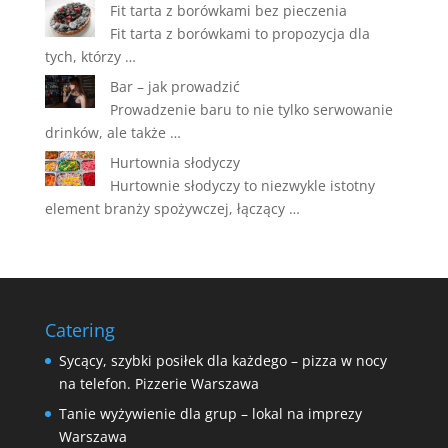
Fit tarta z borówkami bez pieczenia
Fit tarta z borówkami to propozycja dla
tych, którzy …
Bar – jak prowadzić
Prowadzenie baru to nie tylko serwowanie
drinków, ale także …
Hurtownia słodyczy
Hurtownie słodyczy to niezwykle istotny
element branży spożywczej, łączący …
Catering
Sycący, szybki posiłek dla każdego – pizza w nocy
na telefon. Pizzerie Warszawa
Tanie wyżywienie dla grup – lokal na imprezy
Warszawa