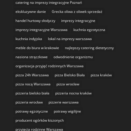
catering na imprezy integracyjne Poznań
ekskluzywne danie
Grecka oliwa z oliwek sprzedaż
handel hurtowy słodyczy
imprezy integracyjne
imprezy integracyjne Warszawa
kuchnia egzotyczna
kuchnia indyjska
lokal na imprezy warszawa
meble do biura w krakowie
najlepszy catering dietetyczny
nasiona strączkowe
odwodnienie organizmu
organizacja przyjęć rodzinnych Warszawa
pizza 24h Warszawa
pizza Bielsko Biała
pizza kraków
pizza nocą Warszawa
pizza wrocław
pizzeria bielsko biała
pizzeria nocna kraków
pizzeria wrocław
pizzerie warszawa
potrawy egzotyczne
potrawy wigilijne
producent ogórków kiszonych
przyjęcia rodzinne Warszawa