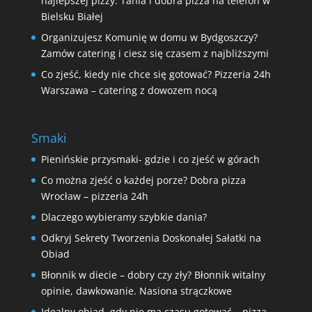
najlepszej pizzy. Tania i dobra pizza na telefon w
Bielsku Białej
Organizujesz Komunię w domu w Bydgoszczy?
Zamów catering i ciesz się czasem z najbliższymi
Co zjeść, kiedy nie chce się gotować? Pizzeria 24h
Warszawa – catering z dowozem nocą
Smaki
Pienińskie przysmaki- gdzie i co zjeść w górach
Co można zjeść o każdej porze? Dobra pizza
Wrocław – pizzeria 24h
Dlaczego wybieramy szybkie dania?
Odkryj Sekrety Tworzenia Doskonałej Sałatki na
Obiad
Błonnik w diecie – dobry czy zły? Błonnik witalny
opinie, dawkowanie. Nasiona strączkowe
Idealny obiad, gdy nie ma czasu gotować – pizza