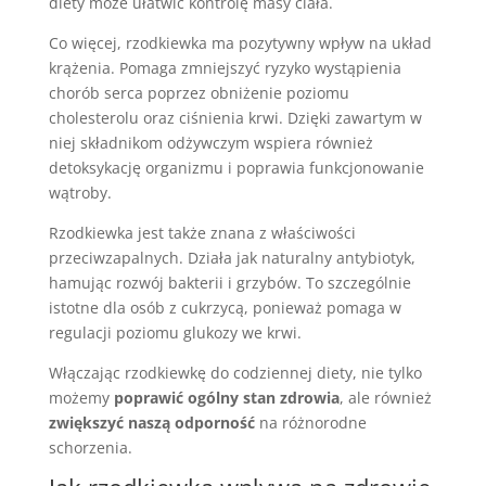
diety może ułatwić kontrolę masy ciała.
Co więcej, rzodkiewka ma pozytywny wpływ na układ
krążenia. Pomaga zmniejszyć ryzyko wystąpienia
chorób serca poprzez obniżenie poziomu
cholesterolu oraz ciśnienia krwi. Dzięki zawartym w
niej składnikom odżywczym wspiera również
detoksykację organizmu i poprawia funkcjonowanie
wątroby.
Rzodkiewka jest także znana z właściwości
przeciwzapalnych. Działa jak naturalny antybiotyk,
hamując rozwój bakterii i grzybów. To szczególnie
istotne dla osób z cukrzycą, ponieważ pomaga w
regulacji poziomu glukozy we krwi.
Włączając rzodkiewkę do codziennej diety, nie tylko
możemy
poprawić ogólny stan zdrowia
, ale również
zwiększyć naszą odporność
na różnorodne
schorzenia.