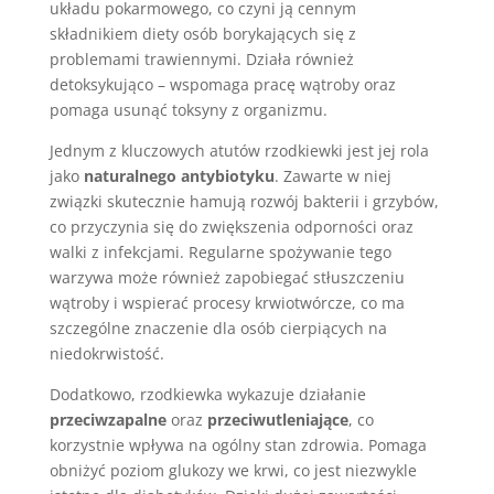
układu pokarmowego, co czyni ją cennym
składnikiem diety osób borykających się z
problemami trawiennymi. Działa również
detoksykująco – wspomaga pracę wątroby oraz
pomaga usunąć toksyny z organizmu.
Jednym z kluczowych atutów rzodkiewki jest jej rola
jako
naturalnego antybiotyku
. Zawarte w niej
związki skutecznie hamują rozwój bakterii i grzybów,
co przyczynia się do zwiększenia odporności oraz
walki z infekcjami. Regularne spożywanie tego
warzywa może również zapobiegać stłuszczeniu
wątroby i wspierać procesy krwiotwórcze, co ma
szczególne znaczenie dla osób cierpiących na
niedokrwistość.
Dodatkowo, rzodkiewka wykazuje działanie
przeciwzapalne
oraz
przeciwutleniające
, co
korzystnie wpływa na ogólny stan zdrowia. Pomaga
obniżyć poziom glukozy we krwi, co jest niezwykle