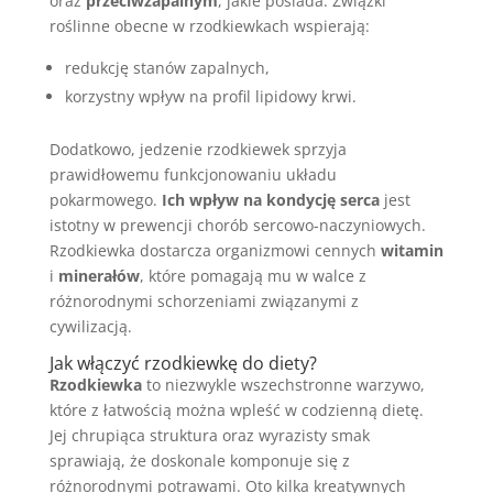
oraz
przeciwzapalnym
, jakie posiada. Związki
roślinne obecne w rzodkiewkach wspierają:
redukcję stanów zapalnych,
korzystny wpływ na profil lipidowy krwi.
Dodatkowo, jedzenie rzodkiewek sprzyja
prawidłowemu funkcjonowaniu układu
pokarmowego.
Ich wpływ na kondycję serca
jest
istotny w prewencji chorób sercowo-naczyniowych.
Rzodkiewka dostarcza organizmowi cennych
witamin
i
minerałów
, które pomagają mu w walce z
różnorodnymi schorzeniami związanymi z
cywilizacją.
Jak włączyć rzodkiewkę do diety?
Rzodkiewka
to niezwykle wszechstronne warzywo,
które z łatwością można wpleść w codzienną dietę.
Jej chrupiąca struktura oraz wyrazisty smak
sprawiają, że doskonale komponuje się z
różnorodnymi potrawami. Oto kilka kreatywnych