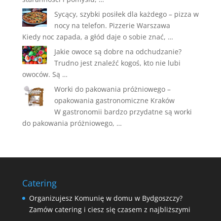
Sycący, szybki posiłek dla każdego – pizza w
nocy na telefon. Pizzerie Warszawa
Kiedy noc zapada, a głód daje o sobie znać, …
Jakie owoce są dobre na odchudzanie?
Trudno jest znaleźć kogoś, kto nie lubi
owoców. Są …
Worki do pakowania próżniowego –
opakowania gastronomiczne Kraków
W gastronomii bardzo przydatne są worki
do pakowania próżniowego, …
Catering
Organizujesz Komunię w domu w Bydgoszczy?
Zamów catering i ciesz się czasem z najbliższymi