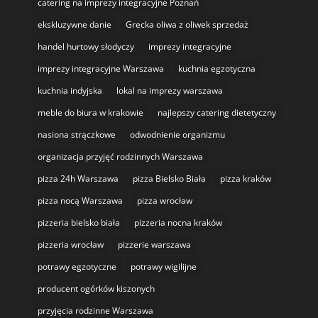
catering na imprezy integracyjne Poznań
ekskluzywne danie
Grecka oliwa z oliwek sprzedaż
handel hurtowy słodyczy
imprezy integracyjne
imprezy integracyjne Warszawa
kuchnia egzotyczna
kuchnia indyjska
lokal na imprezy warszawa
meble do biura w krakowie
najlepszy catering dietetyczny
nasiona strączkowe
odwodnienie organizmu
organizacja przyjęć rodzinnych Warszawa
pizza 24h Warszawa
pizza Bielsko Biała
pizza kraków
pizza nocą Warszawa
pizza wrocław
pizzeria bielsko biała
pizzeria nocna kraków
pizzeria wrocław
pizzerie warszawa
potrawy egzotyczne
potrawy wigilijne
producent ogórków kiszonych
przyjęcia rodzinne Warszawa