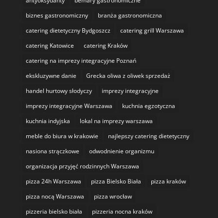
antyoksydanty
bemary gastronomiczne
biznes gastronomiczny
branża gastronomiczna
catering dietetyczny Bydgoszcz
catering grill Warszawa
catering Katowice
catering Kraków
catering na imprezy integracyjne Poznań
ekskluzywne danie
Grecka oliwa z oliwek sprzedaż
handel hurtowy słodyczy
imprezy integracyjne
imprezy integracyjne Warszawa
kuchnia egzotyczna
kuchnia indyjska
lokal na imprezy warszawa
meble do biura w krakowie
najlepszy catering dietetyczny
nasiona strączkowe
odwodnienie organizmu
organizacja przyjęć rodzinnych Warszawa
pizza 24h Warszawa
pizza Bielsko Biała
pizza kraków
pizza nocą Warszawa
pizza wrocław
pizzeria bielsko biała
pizzeria nocna kraków