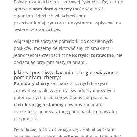
Potwierdza to ich status zdrowej żywności. Regularne
spożycie
pomidorów cherry
może wspierać
organizm dzięki ich właściwościom
przeciwutleniającym oraz korzystnemu wpływowi na
system odpornościowy.
Włączając te soczyste pomidorki do codziennych
posiłków, możemy delektować się ich smakiem i
jednocześnie czerpać liczne
korzyści zdrowotne
, nie
obciążając przy tym diety kaloriami.
Jakie są przeciwwskazania i alergie związane z
pomidorami cherry?
Pomidory cherry
są znane z licznych korzyści
zdrowotnych, ale warto być świadomym pewnych
potencjalnych problemów. Osoby cierpiące na
nietolerancję histaminy
powinny zachować
ostrożność, ponieważ mogą one nasilać objawy tej
przypadłości.
Dodatkowo, jeśli ktoś zmaga się z dolegliwościami
żołądkowymi, takimi jak
refluks
, lepiej będzie unikać