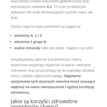
oraz bardzo niskim ładunkiem glikemicznym (ŁG)
wynoszącym zaledwie
0,3
. To czyni je idealnym
wyborem dla osób kontrolujących poziom cukru we
krwi.
Oprócz tego te małe pomidorki są bogate w:
witaminy A, C i E
,
witaminy z grupy B
,
ważne minerały
takie jak potas, magnez czy cynk.
Antyoksydanty obecne w pomidorach cherry
skutecznie wspierają organizm w walce z wolnymi
rodnikami oraz przyczyniają się do poprawy zdrowia
serca i układu odpornościowego.
Regularne
spożywanie tych pysznych owoców może znacząco
wpłynąć na nasze samopoczucie i ogólną kondycję
zdrowotną.
Jakie są korzyści zdrowotne
pomidorów cherry?