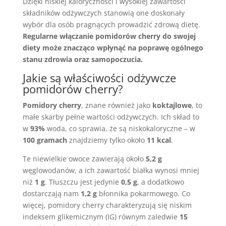
Dzięki niskiej kaloryczności i wysokiej zawartości
składników odżywczych stanowią one doskonały
wybór dla osób pragnących prowadzić zdrową dietę.
Regularne włączanie pomidorów cherry do swojej
diety może znacząco wpłynąć na poprawę ogólnego
stanu zdrowia oraz samopoczucia.
Jakie są właściwości odżywcze
pomidorów cherry?
Pomidory cherry
, znane również jako
koktajlowe
, to
małe skarby pełne wartości odżywczych. Ich skład to
w
93%
woda, co sprawia, że są niskokaloryczne – w
100 gramach
znajdziemy tylko około
11 kcal
.
Te niewielkie owoce zawierają około
5,2 g
węglowodanów, a ich zawartość białka wynosi mniej
niż
1 g
. Tłuszczu jest jedynie
0,5 g
, a dodatkowo
dostarczają nam
1,2 g
błonnika pokarmowego. Co
więcej, pomidory cherry charakteryzują się niskim
indeksem glikemicznym (IG) równym zaledwie
15