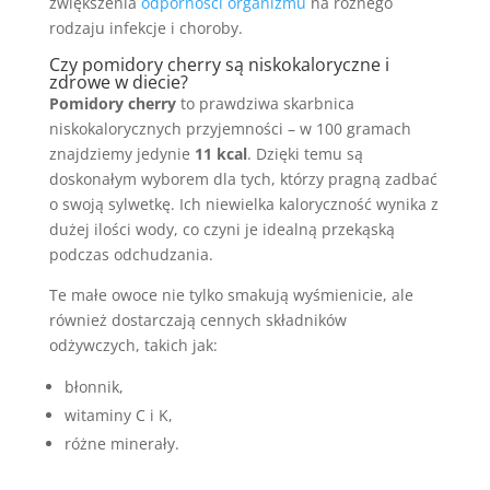
zwiększenia
odporności organizmu
na różnego
rodzaju infekcje i choroby.
Czy pomidory cherry są niskokaloryczne i
zdrowe w diecie?
Pomidory cherry
to prawdziwa skarbnica
niskokalorycznych przyjemności – w 100 gramach
znajdziemy jedynie
11 kcal
. Dzięki temu są
doskonałym wyborem dla tych, którzy pragną zadbać
o swoją sylwetkę. Ich niewielka kaloryczność wynika z
dużej ilości wody, co czyni je idealną przekąską
podczas odchudzania.
Te małe owoce nie tylko smakują wyśmienicie, ale
również dostarczają cennych składników
odżywczych, takich jak:
błonnik,
witaminy C i K,
różne minerały.