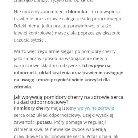
znacząco obniżyć ryzyko chorób serca.
Nie możemy zapomnieć o
błonniku
– to on wspiera
trawienie oraz zdrowie całego układu pokarmowego.
Dzięki niemu jelita pracują prawidłowo, a także
łatwiej kontrolować masę ciała poprzez zwiększenie
uczucia sytości.
Warto więc regularnie sięgać po pomidory cherry
jako smaczny sposób na wzbogacenie diety o
wartościowe składniki odżywcze.
Ich wpływ na
odporność, układ krążenia oraz trawienie zasługuje
na uwagę i może przynieść wiele korzyści dla
zdrowia.
Jak wpływają pomidory cherry na zdrowie serca
i układ odpornościowy?
Pomidory cherry
mają istotny
wpływ na zdrowie
serca oraz układ odpornościowy. Dzięki wysokiej
zawartości
potasu
, który pomaga w regulacji
ciśnienia krwi, te niewielkie owoce wspierają
prawidłowe funkcjonowanie serca. Potas działa jak