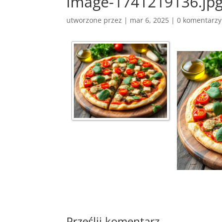
image-1741219136.jp
utworzone przez
|
mar 6, 2025
|
0 komentarzy
Prześlij komentarz