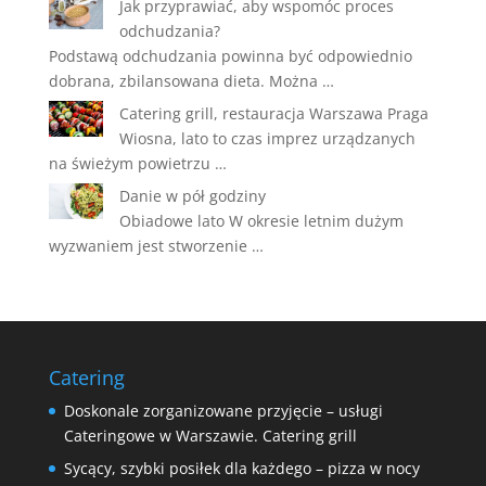
Jak przyprawiać, aby wspomóc proces
odchudzania?
Podstawą odchudzania powinna być odpowiednio
dobrana, zbilansowana dieta. Można …
Catering grill, restauracja Warszawa Praga
Wiosna, lato to czas imprez urządzanych
na świeżym powietrzu …
Danie w pół godziny
Obiadowe lato W okresie letnim dużym
wyzwaniem jest stworzenie …
Catering
Doskonale zorganizowane przyjęcie – usługi
Cateringowe w Warszawie. Catering grill
Sycący, szybki posiłek dla każdego – pizza w nocy