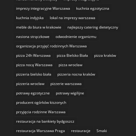
imprezy integracyjne Warszawa
kuchnia egzotyczna
kuchnia indyjska
lokal na imprezy warszawa
meble do biura w krakowie
najlepszy catering dietetyczny
nasiona strączkowe
odwodnienie organizmu
organizacja przyjęć rodzinnych Warszawa
pizza 24h Warszawa
pizza Bielsko Biała
pizza kraków
pizza nocą Warszawa
pizza wrocław
pizzeria bielsko biała
pizzeria nocna kraków
pizzeria wrocław
pizzerie warszawa
potrawy egzotyczne
potrawy wigilijne
producent ogórków kiszonych
przyjęcia rodzinne Warszawa
restauracja na bankiety bydgoszcz
restauracja Warszawa Praga
restauracje
Smaki