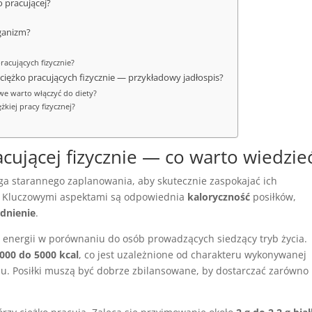
o pracującej?
rganizm?
pracujących fizycznie?
 ciężko pracujących fizycznie — przykładowy jadłospis?
owe warto włączyć do diety?
żkiej pracy fizycznej?
acującej fizycznie — co warto wiedzie
a starannego zaplanowania, aby skutecznie zaspokajać ich
. Kluczowymi aspektami są odpowiednia
kaloryczność
posiłków,
dnienie
.
j energii w porównaniu do osób prowadzących siedzący tryb życia.
000 do 5000 kcal
, co jest uzależnione od charakteru wykonywanej
. Posiłki muszą być dobrze zbilansowane, by dostarczać zarówno