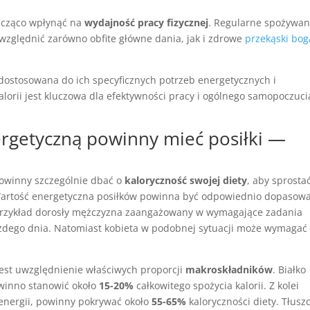
acząco wpłynąć na
wydajność pracy fizycznej
. Regularne spożywan
uwzględnić zarówno obfite główne dania, jak i zdrowe
przekąski bog
 dostosowana do ich specyficznych potrzeb energetycznych i
alorii jest kluczowa dla efektywności pracy i ogólnego samopoczuci
ergetyczną powinny mieć posiłki —
powinny szczególnie dbać o
kaloryczność swojej diety
, aby sprosta
artość energetyczna posiłków powinna być odpowiednio dopasow
przykład dorosły mężczyzna zaangażowany w wymagające zadania
dego dnia. Natomiast kobieta w podobnej sytuacji może wymagać
jest uwzględnienie właściwych proporcji
makroskładników
. Białko
owinno stanowić około
15-20%
całkowitego spożycia kalorii. Z kolei
nergii, powinny pokrywać około
55-65%
kaloryczności diety. Tłusz