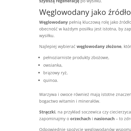
szybszą regenerację
po wysiłku.
Węglowodany jako źródło 
Węglowodany
pełnią kluczową rolę jako źródł
obecność w każdym posiłku jest istotna, by z
wysiłku.
Najlepiej wybierać
węglowodany złożone
, kt
pełnoziarniste produkty zbożowe,
owsianka,
brązowy ryż,
quinoa.
Warzywa i owoce również mają istotne znaczeni
bogactwo witamin i minerałów.
Strączki
, na przykład soczewica czy ciecierzy
zapominajmy o
orzechach
i
nasionach
– to zd
Odpowiednie spożycie węglowodanów wspo