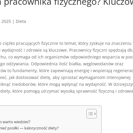
a pracownika fizycznego? Klucz
, 2025
|
Dieta
b ciężko pracujących fizycznie to temat, który zyskuje na znaczeniu
e wydajność i zdrowie są kluczowe. Pracownicy fizyczni spędzają dł
chu, co wymaga od ich organizmów odpowiedniego wsparcia w pos
go odżywiania. Odpowiednia ilość białka, węglowodanów oraz
ów to fundamenty, które zapewniają energię i wspierają regenerac
ieć, jak dostosować dietę, aby sprostać wymaganiom intensywnej
niknąć niedoborów, które mogą wpłynąć na wydajność. W dzisiejsz
diety, które pomogą utrzymać wysoką sprawność fizyczną i zdrowi
co warto wiedzieć?
ieć posiłki — kaloryczność diety?