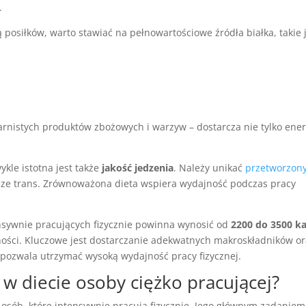
.
osiłków, warto stawiać na pełnowartościowe źródła białka, takie j
nistych produktów zbożowych i warzyw – dostarcza nie tylko energ
ykle istotna jest także
jakość jedzenia
. Należy unikać
przetworzon
cze trans. Zrównoważona dieta wspiera wydajność podczas pracy
nsywnie pracujących fizycznie powinna wynosić od
2200 do 3500 ka
wności. Kluczowe jest dostarczanie adekwatnych makroskładników o
 pozwala utrzymać wysoką wydajność pracy fizycznej.
a w diecie osoby ciężko pracującej?
 osób, które intensywnie pracują fizycznie. Jego głównym zadaniem