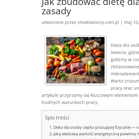
Jak zbudować dietę dl
zasady
utworzone przez
smakiwiosny.com.pl
|
maj 10
Dieta dla osó
świecie, gdzi
godziny w ru
zbilansowane
mikroelement
Warto zrozum
pracy oraz u
artykule przyjrzymy się kluczowym elementom 
trudnych warunkach pracy.
Spis treści
Dieta dla osoby ciężko pracującej fizycznie — 
Jaką właściwą wartość energetyczną powinny m