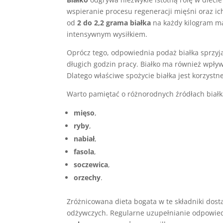
wspieranie procesu regeneracji mięśni oraz ich
od
2 do 2,2 grama białka
na każdy kilogram ma
intensywnym wysiłkiem.
Oprócz tego, odpowiednia podaż białka sprzyja
długich godzin pracy. Białko ma również wp
Dlatego właściwe spożycie białka jest korzystne
Warto pamiętać o różnorodnych źródłach białk
mięso
,
ryby
,
nabiał
,
fasola
,
soczewica
,
orzechy
.
Zróżnicowana dieta bogata w te składniki dos
odżywczych. Regularne uzupełnianie odpowiedn