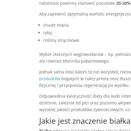
natomiast powinny stanowić pozostałe
20-30%
Aby zapewnić optymalną wartość energetyczną p
chude mięso,
ryby,
rośliny strączkowe.
Wybór złożonych węglowodanów – np. pełnoziar
ale również błonnika pokarmowego.
Jednak sama ilość kalorii to nie wszystko; niezw
produktów
bogatych w cukry proste oraz tłusz
fizycznej i przyspiesza regenerację po wysiłku.
Odpowiednia kaloryczność diety dla osób inte
dziennie, zależnie od płci oraz poziomu akty
wysokiej jakości produktów żywnościowych, co
Jakie jest znaczenie białk
Białko
odgrywa niezwykle istotną rolę w diecie