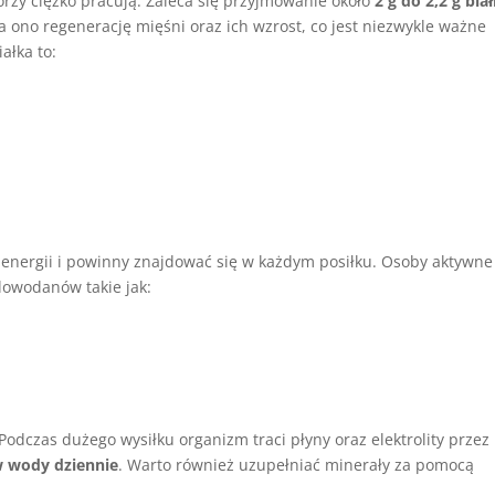
órzy ciężko pracują. Zaleca się przyjmowanie około
2 g do 2,2 g bia
a ono regenerację mięśni oraz ich wzrost, co jest niezwykle ważne
ałka to:
 energii i powinny znajdować się w każdym posiłku. Osoby aktywne
lowodanów takie jak:
 Podczas dużego wysiłku organizm traci płyny oraz elektrolity przez 
ów wody dziennie
. Warto również uzupełniać minerały za pomocą