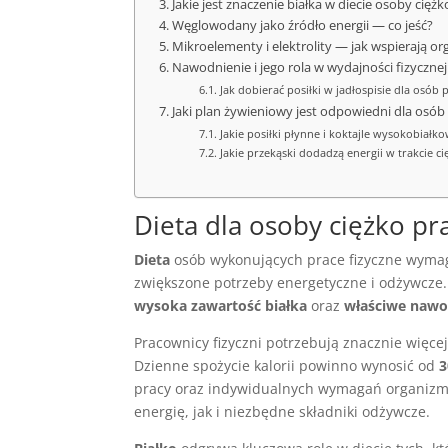
Jakie jest znaczenie białka w diecie osoby ciężk
Węglowodany jako źródło energii — co jeść?
Mikroelementy i elektrolity — jak wspierają o
Nawodnienie i jego rola w wydajności fizycznej
Jak dobierać posiłki w jadłospisie dla osób 
Jaki plan żywieniowy jest odpowiedni dla osób
Jakie posiłki płynne i koktajle wysokobiałk
Jakie przekąski dodadzą energii w trakcie cię
Dieta dla osoby ciężko pr
Dieta
osób wykonujących prace fizyczne wymag
zwiększone potrzeby energetyczne i odżywcze
wysoka zawartość białka
oraz
właściwe nawo
Pracownicy fizyczni potrzebują znacznie więce
Dzienne spożycie kalorii powinno wynosić od
3
pracy oraz indywidualnych wymagań organizmu
energię, jak i niezbędne składniki odżywcze.