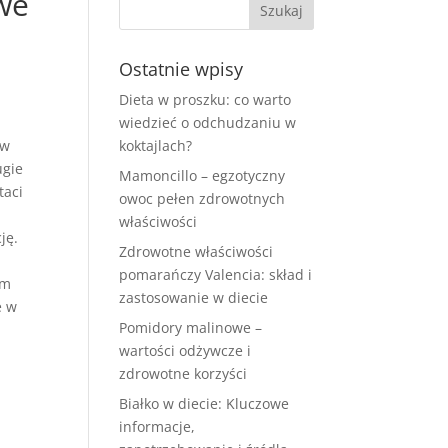
owe
Ostatnie wpisy
Dieta w proszku: co warto
wiedzieć o odchudzaniu w
 w
koktajlach?
ugie
Mamoncillo – egzotyczny
taci
owoc pełen zdrowotnych
właściwości
ję.
Zdrowotne właściwości
pomarańczy Valencia: skład i
ym
zastosowanie w diecie
e w
Pomidory malinowe –
wartości odżywcze i
zdrowotne korzyści
Białko w diecie: Kluczowe
informacje,