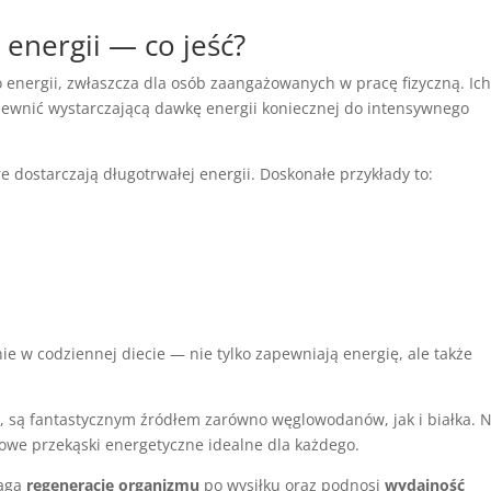
energii — co jeść?
o energii, zwłaszcza dla osób zaangażowanych w pracę fizyczną. Ic
apewnić wystarczającą dawkę energii koniecznej do intensywnego
óre dostarczają długotrwałej energii. Doskonałe przykłady to:
e w codziennej diecie — nie tylko zapewniają energię, ale także
ca, są fantastycznym źródłem zarówno węglowodanów, jak i białka. N
rowe przekąski energetyczne idealne dla każdego.
maga
regenerację organizmu
po wysiłku oraz podnosi
wydajność