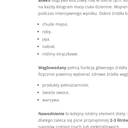
Białko
odgrywa kluczową rolę w diecie tych, kt
na każdy kilogram masy ciała dziennie. Wspier
podczas intensywnego wysiłku. Dobre źródła bi
chude mięso,
ryby,
jaja,
nabiał,
rośliny strączkowe.
Węglowodany
pełnią funkcję głównego źródła
fizycznie powinny wybierać zdrowe źródła węg
produkty pełnoziarniste,
świeże owoce,
warzywa.
Nawodnienie
to kolejny istotny element diety.
dlatego zaleca się picie przynajmniej
2-3 litr
napojów izotonicznych lub elektrolitowych.