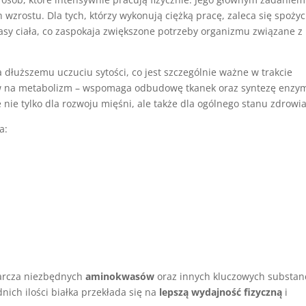
 wzrostu. Dla tych, którzy wykonują ciężką pracę, zaleca się spożyc
sy ciała, co zaspokaja zwiększone potrzeby organizmu związane z
 dłuższemu uczuciu sytości, co jest szczególnie ważne w trakcie
ływ na metabolizm – wspomaga odbudowę tkanek oraz syntezę enzy
 nie tylko dla rozwoju mięśni, ale także dla ogólnego stanu zdrowia
a:
tarcza niezbędnych
aminokwasów
oraz innych kluczowych substanc
ich ilości białka przekłada się na
lepszą wydajność fizyczną
i