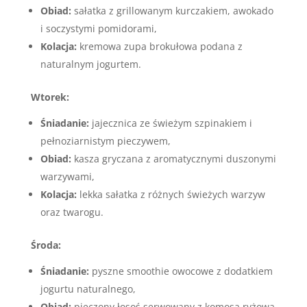
Obiad:
sałatka z grillowanym kurczakiem, awokado
i soczystymi pomidorami,
Kolacja:
kremowa zupa brokułowa podana z
naturalnym jogurtem.
Wtorek:
Śniadanie:
jajecznica ze świeżym szpinakiem i
pełnoziarnistym pieczywem,
Obiad:
kasza gryczana z aromatycznymi duszonymi
warzywami,
Kolacja:
lekka sałatka z różnych świeżych warzyw
oraz twarogu.
Środa:
Śniadanie:
pyszne smoothie owocowe z dodatkiem
jogurtu naturalnego,
Obiad:
pieczony łosoś serwowany z komosą ryżową