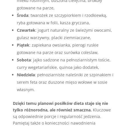
mleku roślinnym, duszona cielęcina, brokuły
gotowane na parze,
Środa
: twarożek ze szczypiorkiem i rzodkiewką,
ryba gotowana w folii, kasza gryczana,
Czwartek
: jogurt naturalny ze świeżymi owocami,
gulasz warzywny, placki ziemniaczane,
Piątek
: zapiekana owsianka, pierogi ruskie
gotowane na parze oraz surówka coleslaw,
Sobota
: jajko sadzone na pełnoziarnistym toście,
curry wegetariańskie, quinoa jako dodatek,
Niedziela
: pełnoziarniste naleśniki ze szpinakiem i
serem feta oraz duszone mięso wołowe w sosie
własnym.
Dzięki temu planowi posiłków dieta staje się nie
tylko różnorodna, ale również smaczna.
Kluczowe
są odpowiednie porcje i regularność jedzenia.
Pamiętaj także o konieczności nawodnienia