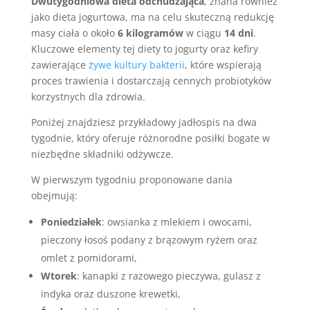
Dwutygodniowa dieta odchudzająca
, znana również
jako dieta jogurtowa, ma na celu skuteczną redukcję
masy ciała o około
6 kilogramów
w ciągu
14 dni
.
Kluczowe elementy tej diety to jogurty oraz kefiry
zawierające
żywe kultury bakterii
, które wspierają
proces trawienia i dostarczają cennych probiotyków
korzystnych dla zdrowia.
Poniżej znajdziesz przykładowy jadłospis na dwa
tygodnie, który oferuje różnorodne posiłki bogate w
niezbędne składniki odżywcze.
W pierwszym tygodniu proponowane dania
obejmują:
Poniedziałek
: owsianka z mlekiem i owocami,
pieczony łosoś podany z brązowym ryżem oraz
omlet z pomidorami,
Wtorek
: kanapki z razowego pieczywa, gulasz z
indyka oraz duszone krewetki,