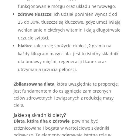
funkcjonowanie mózgu oraz układu nerwowego,
zdrowe tłuszcze
: ich udział powinien wynosić od
25 do 30%, tłuszcze są kluczowe, gdyż umożliwiają
wchłanianie niektórych witamin i dają długotrwałe
uczucie sytości,
białko
: zaleca się spożycie około 1,2 grama na
każdy kilogram masy ciała, jest to istotny składnik
dla budowy mięśni, regeneracji tkanek oraz
utrzymania uczucia pełności.
Zbilansowana dieta
, która uwzględnia te proporcje,
jest fundamentem do osiągnięcia zamierzonych
celów zdrowotnych i związanych z redukcją masy
ciała.
Jakie są składniki diety?
Dieta, która dba o zdrowie
, powinna być
zróżnicowana i bogata w wartościowe składniki
odżywcze. Te elementy odgrywają istotną rolę w