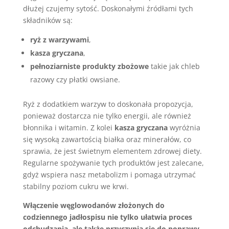
dłużej czujemy sytość. Doskonałymi źródłami tych
składników są:
ryż z warzywami
,
kasza gryczana
,
pełnoziarniste produkty zbożowe
takie jak chleb
razowy czy płatki owsiane.
Ryż z dodatkiem warzyw to doskonała propozycja,
ponieważ dostarcza nie tylko energii, ale również
błonnika i witamin. Z kolei
kasza gryczana
wyróżnia
się wysoką zawartością białka oraz minerałów, co
sprawia, że jest świetnym elementem zdrowej diety.
Regularne spożywanie tych produktów jest zalecane,
gdyż wspiera nasz metabolizm i pomaga utrzymać
stabilny poziom cukru we krwi.
Włączenie węglowodanów złożonych do
codziennego jadłospisu nie tylko ułatwia proces
odchudzania, ale także przyczynia się do poprawy