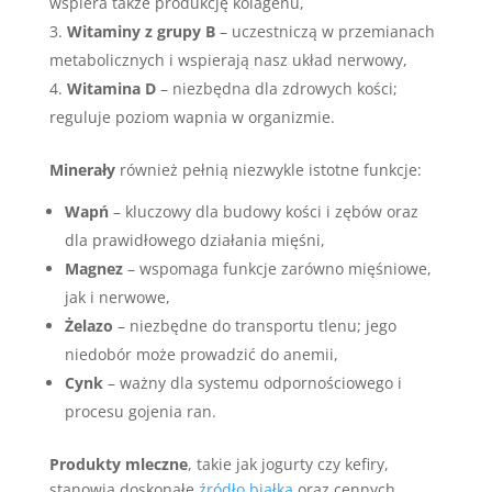
wspiera także produkcję kolagenu,
Witaminy z grupy B
– uczestniczą w przemianach
metabolicznych i wspierają nasz układ nerwowy,
Witamina D
– niezbędna dla zdrowych kości;
reguluje poziom wapnia w organizmie.
Minerały
również pełnią niezwykle istotne funkcje:
Wapń
– kluczowy dla budowy kości i zębów oraz
dla prawidłowego działania mięśni,
Magnez
– wspomaga funkcje zarówno mięśniowe,
jak i nerwowe,
Żelazo
– niezbędne do transportu tlenu; jego
niedobór może prowadzić do anemii,
Cynk
– ważny dla systemu odpornościowego i
procesu gojenia ran.
Produkty mleczne
, takie jak jogurty czy kefiry,
stanowią doskonałe
źródło białka
oraz cennych