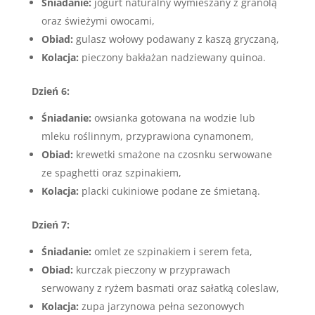
Śniadanie:
jogurt naturalny wymieszany z granolą
oraz świeżymi owocami,
Obiad:
gulasz wołowy podawany z kaszą gryczaną,
Kolacja:
pieczony bakłażan nadziewany quinoa.
Dzień 6:
Śniadanie:
owsianka gotowana na wodzie lub
mleku roślinnym, przyprawiona cynamonem,
Obiad:
krewetki smażone na czosnku serwowane
ze spaghetti oraz szpinakiem,
Kolacja:
placki cukiniowe podane ze śmietaną.
Dzień 7:
Śniadanie:
omlet ze szpinakiem i serem feta,
Obiad:
kurczak pieczony w przyprawach
serwowany z ryżem basmati oraz sałatką coleslaw,
Kolacja:
zupa jarzynowa pełna sezonowych