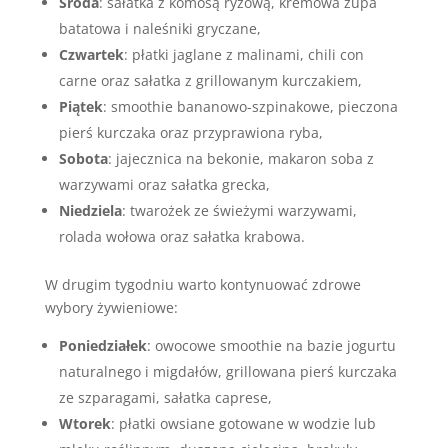
Środa
: sałatka z komosą ryżową, kremowa zupa
batatowa i naleśniki gryczane,
Czwartek
: płatki jaglane z malinami, chili con
carne oraz sałatka z grillowanym kurczakiem,
Piątek
: smoothie bananowo-szpinakowe, pieczona
pierś kurczaka oraz przyprawiona ryba,
Sobota
: jajecznica na bekonie, makaron soba z
warzywami oraz sałatka grecka,
Niedziela
: twarożek ze świeżymi warzywami,
rolada wołowa oraz sałatka krabowa.
W drugim tygodniu warto kontynuować zdrowe
wybory żywieniowe:
Poniedziałek
: owocowe smoothie na bazie jogurtu
naturalnego i migdałów, grillowana pierś kurczaka
ze szparagami, sałatka caprese,
Wtorek
: płatki owsiane gotowane w wodzie lub