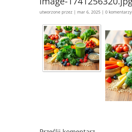
image-1741256320.jp
utworzone przez
|
mar 6, 2025
|
0 komentarzy
Prześlij komentarz