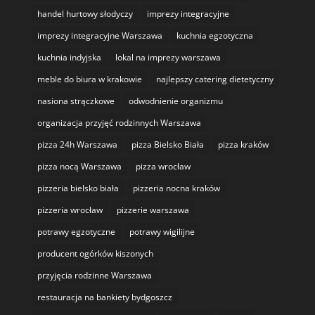
handel hurtowy słodyczy
imprezy integracyjne
imprezy integracyjne Warszawa
kuchnia egzotyczna
kuchnia indyjska
lokal na imprezy warszawa
meble do biura w krakowie
najlepszy catering dietetyczny
nasiona strączkowe
odwodnienie organizmu
organizacja przyjęć rodzinnych Warszawa
pizza 24h Warszawa
pizza Bielsko Biała
pizza kraków
pizza nocą Warszawa
pizza wrocław
pizzeria bielsko biała
pizzeria nocna kraków
pizzeria wrocław
pizzerie warszawa
potrawy egzotyczne
potrawy wigilijne
producent ogórków kiszonych
przyjęcia rodzinne Warszawa
restauracja na bankiety bydgoszcz