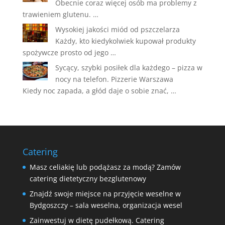
Obecnie coraz więcej osób ma problemy z
trawieniem glutenu. …
Wysokiej jakości miód od pszczelarza
Każdy, kto kiedykolwiek kupował produkty
spożywcze prosto od jego …
Sycący, szybki posiłek dla każdego – pizza w
nocy na telefon. Pizzerie Warszawa
Kiedy noc zapada, a głód daje o sobie znać, …
Catering
Masz celiakię lub podążasz za modą? Zamów
catering dietetyczny bezglutenowy
Znajdź swoje miejsce na przyjęcie weselne w
Bydgoszczy – sala weselna, organizacja wesel
Zainwestuj w dietę pudełkową. Catering