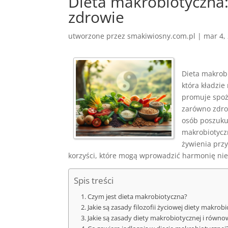
Dieta makrobiotyczna:
zdrowie
utworzone przez
smakiwiosny.com.pl
|
mar 4,
Dieta makrobi
która kładzie
promuje spoż
zarówno zdrow
osób poszuku
makrobiotyczn
żywienia prz
korzyści, które mogą wprowadzić harmonię nie t
Spis treści
Czym jest dieta makrobiotyczna?
Jakie są zasady filozofii życiowej diety makrob
Jakie są zasady diety makrobiotycznej i równo