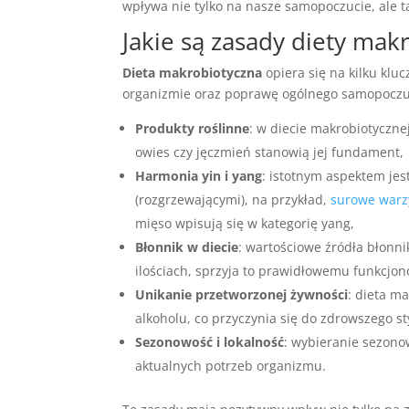
wpływa nie tylko na nasze samopoczucie, ale 
Jakie są zasady diety mak
Dieta makrobiotyczna
opiera się na kilku klu
organizmie oraz poprawę ogólnego samopoczuci
Produkty roślinne
: w diecie makrobiotyczne
owies czy jęczmień stanowią jej fundament,
Harmonia yin i yang
: istotnym aspektem je
(rozgrzewającymi), na przykład,
surowe warz
mięso wpisują się w kategorię yang,
Błonnik w diecie
: wartościowe źródła błonn
ilościach, sprzyja to prawidłowemu funkcj
Unikanie przetworzonej żywności
: dieta m
alkoholu, co przyczynia się do zdrowszego sty
Sezonowość i lokalność
: wybieranie sezono
aktualnych potrzeb organizmu.