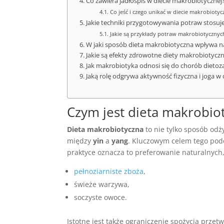
Co zawiera jadłospis w diecie makrobiotycznej
Co jeść i czego unikać w diecie makrobiotyc
Jakie techniki przygotowywania potraw stosuje
Jakie są przykłady potraw makrobiotycznych 
W jaki sposób dieta makrobiotyczna wpływa na
Jakie są efekty zdrowotne diety makrobiotyczn
Jak makrobiotyka odnosi się do chorób dietoz
Jaką rolę odgrywa aktywność fizyczna i joga w
Czym jest dieta makrobio
Dieta makrobiotyczna
to nie tylko sposób odży
między
yin
a
yang
. Kluczowym celem tego pode
praktyce oznacza to preferowanie naturalnych,
pełnoziarniste zboża
,
świeże warzywa,
soczyste owoce.
Istotne jest także ograniczenie spożycia przet