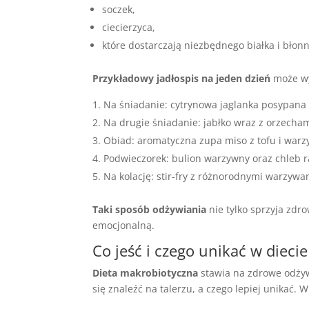
soczek,
ciecierzyca,
które dostarczają niezbędnego białka i błonn
Przykładowy jadłospis na jeden dzień
może wy
Na śniadanie: cytrynowa jaglanka posypan
Na drugie śniadanie: jabłko wraz z orzecham
Obiad: aromatyczna zupa miso z tofu i wa
Podwieczorek: bulion warzywny oraz chleb 
Na kolację: stir-fry z różnorodnymi warzywa
Taki sposób odżywiania
nie tylko sprzyja zdr
emocjonalną.
Co jeść i czego unikać w dieci
Dieta makrobiotyczna
stawia na zdrowe odżyw
się znaleźć na talerzu, a czego lepiej unikać. 