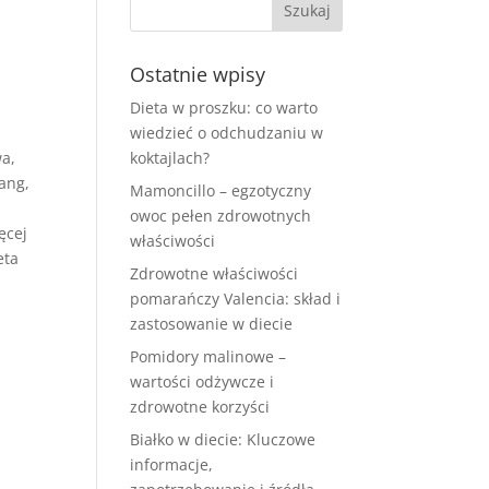
Ostatnie wpisy
Dieta w proszku: co warto
wiedzieć o odchudzaniu w
wa,
koktajlach?
yang,
Mamoncillo – egzotyczny
owoc pełen zdrowotnych
ęcej
właściwości
eta
Zdrowotne właściwości
pomarańczy Valencia: skład i
zastosowanie w diecie
Pomidory malinowe –
wartości odżywcze i
zdrowotne korzyści
Białko w diecie: Kluczowe
informacje,