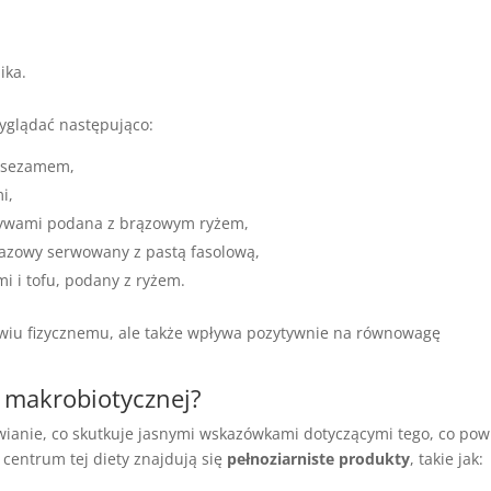
ika.
glądać następująco:
a sezamem,
i,
rzywami podana z brązowym ryżem,
razowy serwowany z pastą fasolową,
mi i tofu, podany z ryżem.
owiu fizycznemu, ale także wpływa pozytywnie na równowagę
e makrobiotycznej?
ianie, co skutkuje jasnymi wskazówkami dotyczącymi tego, co po
W centrum tej diety znajdują się
pełnoziarniste produkty
, takie jak: