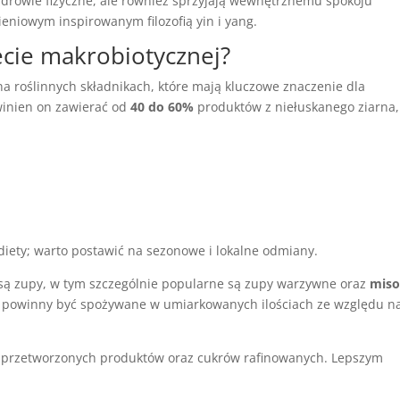
zdrowie fizyczne, ale również sprzyjają wewnętrznemu spokoju
niowym inspirowanym filozofią yin i yang.
ecie makrobiotycznej?
na roślinnych składnikach, które mają kluczowe znaczenie dla
winien on zawierać od
40 do 60%
produktów z niełuskanego ziarna,
diety; warto postawić na sezonowe i lokalne odmiany.
 zupy, w tym szczególnie popularne są zupy warzywne oraz
mis
k powinny być spożywane w umiarkowanych ilościach ze względu na
ie przetworzonych produktów oraz cukrów rafinowanych. Lepszym