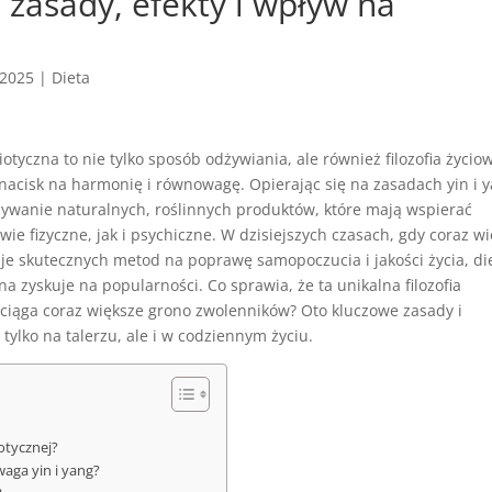
 zasady, efekty i wpływ na
 2025
|
Dieta
otyczna to nie tylko sposób odżywiania, ale również filozofia życio
 nacisk na harmonię i równowagę. Opierając się na zasadach yin i 
ywanie naturalnych, roślinnych produktów, które mają wspierać
ie fizyczne, jak i psychiczne. W dzisiejszych czasach, gdy coraz wi
je skutecznych metod na poprawę samopoczucia i jakości życia, di
a zyskuje na popularności. Co sprawia, że ta unikalna filozofia
yciąga coraz większe grono zwolenników? Oto kluczowe zasady i
ylko na talerzu, ale i w codziennym życiu.
iotycznej?
waga yin i yang?