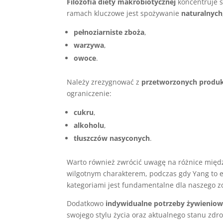
Filozofia diety makrobiotycznej
koncentruje s
ramach kluczowe jest spożywanie
naturalnych
pełnoziarniste zboża
,
warzywa
,
owoce
.
Należy zrezygnować z
przetworzonych produ
ograniczenie:
cukru
,
alkoholu
,
tłuszczów nasyconych
.
Warto również zwrócić uwagę na różnice międ
wilgotnym charakterem, podczas gdy Yang to 
kategoriami jest fundamentalne dla naszego zd
Dodatkowo
indywidualne potrzeby żywienio
swojego stylu życia oraz aktualnego stanu zd