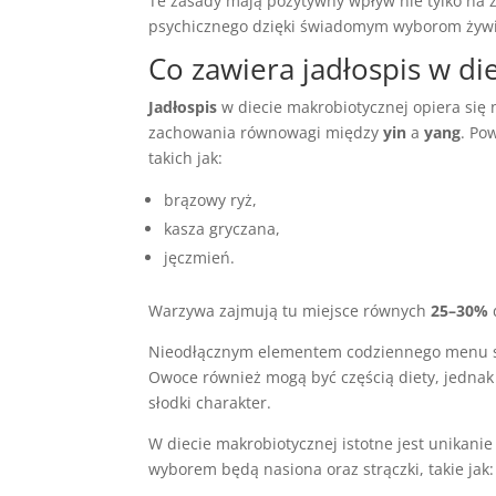
Te zasady mają pozytywny wpływ nie tylko na 
psychicznego dzięki świadomym wyborom żywie
Co zawiera jadłospis w di
Jadłospis
w diecie makrobiotycznej opiera się 
zachowania równowagi między
yin
a
yang
. Po
takich jak:
brązowy ryż,
kasza gryczana,
jęczmień.
Warzywa zajmują tu miejsce równych
25–30%
Nieodłącznym elementem codziennego menu są
Owoce również mogą być częścią diety, jedna
słodki charakter.
W diecie makrobiotycznej istotne jest unikan
wyborem będą nasiona oraz strączki, takie jak: