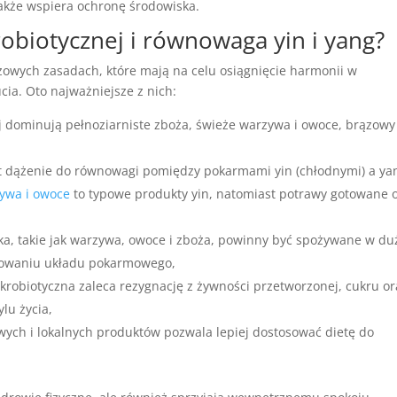
także wspiera ochronę środowiska.
robiotycznej i równowaga yin i yang?
czowych zasadach, które mają na celu osiągnięcie harmonii w
a. Oto najważniejsze z nich:
j dominują pełnoziarniste zboża, świeże warzywa i owoce, brązowy 
st dążenie do równowagi pomiędzy pokarmami yin (chłodnymi) a ya
ywa i owoce
to typowe produkty yin, natomiast potrawy gotowane 
ika, takie jak warzywa, owoce i zboża, powinny być spożywane w du
onowaniu układu pokarmowego,
akrobiotyczna zaleca rezygnację z żywności przetworzonej, cukru or
lu życia,
wych i lokalnych produktów pozwala lepiej dostosować dietę do