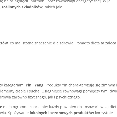
ię na osiągnięciu harmonii oraz równowagi energetycznej. W jej
, roślinnych składników
, takich jak:
któw
, co ma istotne znaczenie dla zdrowia. Ponadto dieta ta zaleca
zy kategoriami
Yin
i
Yang
. Produkty Yin charakteryzują się zimnym 
elementy ciepłe i suche. Osiągnięcie równowagi pomiędzy tymi dw
rowia zarówno fizycznego, jak i psychicznego.
we
mają ogromne znaczenie; każdy powinien dostosować swoją diet
rowia. Spożywanie
lokalnych i sezonowych produktów
korzystnie