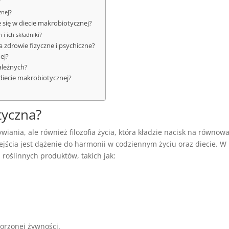
?
znej?
 się w diecie makrobiotycznej?
i ich składniki?
 zdrowie fizyczne i psychiczne?
ej?
ależnych?
 diecie makrobiotycznej?
tyczna?
wiania, ale również filozofia życia, która kładzie nacisk na równow
jścia jest dążenie do harmonii w codziennym życiu oraz diecie. W
 roślinnych produktów, takich jak:
worzonej żywności.