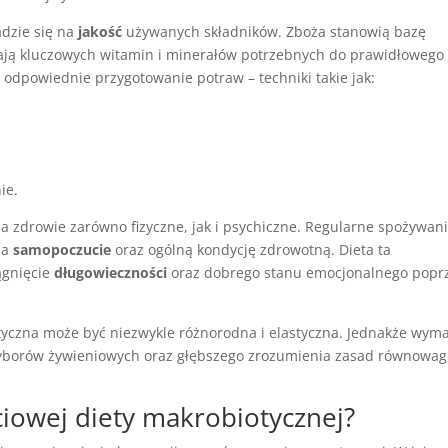
adzie się na
jakość
używanych składników. Zboża stanowią bazę
zają kluczowych witamin i minerałów potrzebnych do prawidłowego
odpowiednie przygotowanie potraw – techniki takie jak:
ie.
a zdrowie zarówno fizyczne, jak i psychiczne. Regularne spożywan
na
samopoczucie
oraz ogólną kondycję zdrowotną. Dieta ta
ągnięcie
długowieczności
oraz dobrego stanu emocjonalnego popr
otyczna może być niezwykle różnorodna i elastyczna. Jednakże wym
borów żywieniowych oraz głębszego zrozumienia zasad równowag
życiowej diety makrobiotycznej?