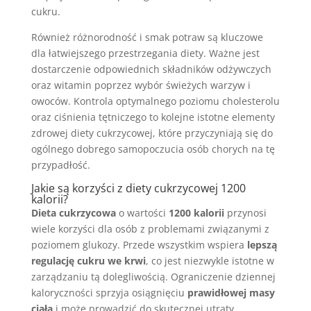
cukru.
Również różnorodność i smak potraw są kluczowe
dla łatwiejszego przestrzegania diety. Ważne jest
dostarczenie odpowiednich składników odżywczych
oraz witamin poprzez wybór świeżych warzyw i
owoców. Kontrola optymalnego poziomu cholesterolu
oraz ciśnienia tętniczego to kolejne istotne elementy
zdrowej diety cukrzycowej, które przyczyniają się do
ogólnego dobrego samopoczucia osób chorych na tę
przypadłość.
Jakie są korzyści z diety cukrzycowej 1200
kalorii?
Dieta cukrzycowa
o wartości
1200 kalorii
przynosi
wiele korzyści dla osób z problemami związanymi z
poziomem glukozy. Przede wszystkim wspiera
lepszą
regulację cukru we krwi
, co jest niezwykle istotne w
zarządzaniu tą dolegliwością. Ograniczenie dziennej
kaloryczności sprzyja osiągnięciu
prawidłowej masy
ciała
i może prowadzić do skutecznej utraty