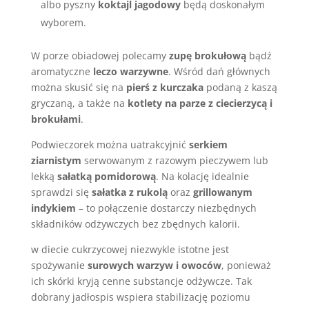
albo pyszny
koktajl jagodowy
będą doskonałym
wyborem.
W porze obiadowej polecamy
zupę brokułową
bądź
aromatyczne
leczo warzywne
. Wśród dań głównych
można skusić się na
pierś z kurczaka
podaną z kaszą
gryczaną, a także na
kotlety na parze z ciecierzycą i
brokułami
.
Podwieczorek można uatrakcyjnić
serkiem
ziarnistym
serwowanym z razowym pieczywem lub
lekką
sałatką pomidorową
. Na kolację idealnie
sprawdzi się
sałatka z rukolą
oraz
grillowanym
indykiem
– to połączenie dostarczy niezbędnych
składników odżywczych bez zbędnych kalorii.
w diecie cukrzycowej niezwykle istotne jest
spożywanie
surowych warzyw i owoców
, ponieważ
ich skórki kryją cenne substancje odżywcze. Tak
dobrany jadłospis wspiera stabilizację poziomu