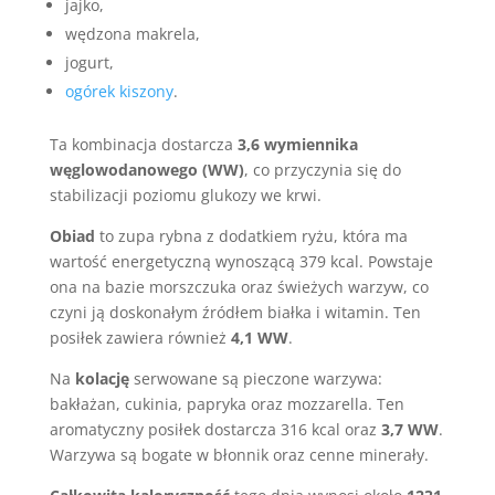
jajko,
wędzona makrela,
jogurt,
ogórek kiszony
.
Ta kombinacja dostarcza
3,6 wymiennika
węglowodanowego (WW)
, co przyczynia się do
stabilizacji poziomu glukozy we krwi.
Obiad
to zupa rybna z dodatkiem ryżu, która ma
wartość energetyczną wynoszącą 379 kcal. Powstaje
ona na bazie morszczuka oraz świeżych warzyw, co
czyni ją doskonałym źródłem białka i witamin. Ten
posiłek zawiera również
4,1 WW
.
Na
kolację
serwowane są pieczone warzywa:
bakłażan, cukinia, papryka oraz mozzarella. Ten
aromatyczny posiłek dostarcza 316 kcal oraz
3,7 WW
.
Warzywa są bogate w błonnik oraz cenne minerały.