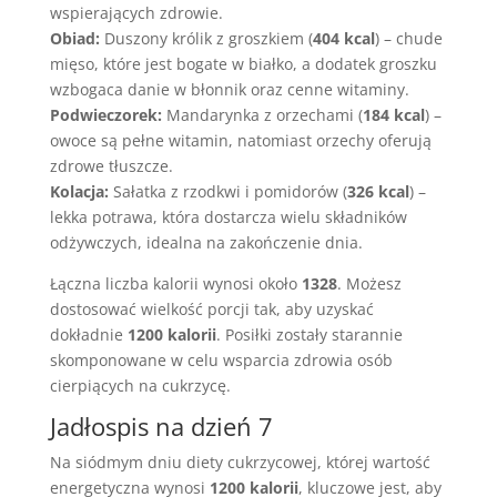
wspierających zdrowie.
Obiad:
Duszony królik z groszkiem (
404 kcal
) – chude
mięso, które jest bogate w białko, a dodatek groszku
wzbogaca danie w błonnik oraz cenne witaminy.
Podwieczorek:
Mandarynka z orzechami (
184 kcal
) –
owoce są pełne witamin, natomiast orzechy oferują
zdrowe tłuszcze.
Kolacja:
Sałatka z rzodkwi i pomidorów (
326 kcal
) –
lekka potrawa, która dostarcza wielu składników
odżywczych, idealna na zakończenie dnia.
Łączna liczba kalorii wynosi około
1328
. Możesz
dostosować wielkość porcji tak, aby uzyskać
dokładnie
1200 kalorii
. Posiłki zostały starannie
skomponowane w celu wsparcia zdrowia osób
cierpiących na cukrzycę.
Jadłospis na dzień 7
Na siódmym dniu diety cukrzycowej, której wartość
energetyczna wynosi
1200 kalorii
, kluczowe jest, aby