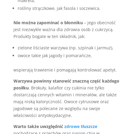
makrela,
rośliny strączkowe, jak fasola i soczewica.
Nie można zapominać o błonniku
– jego obecność
jest niezwykle ważna dla zdrowia osób z cukrzycą.
Produkty bogate w ten składnik, jak:
zielone liściaste warzywa (np. szpinak i jarmuż),
owoce takie jak jagody i pomarańcze,
wspierają trawienie i pomagają kontrolować apetyt.
Warzywa powinny stanowić znaczną część każdego
posiłku
. Brokuły, kalafior czy cukinia nie tylko
dostarczają cennych witamin i minerałów, ale także
mają niską kaloryczność. Owoce cytrusowe oraz
jagodowe są polecane ze względu na swoje
właściwości antyoksydacyjne.
Warto także uwzględnić
zdrowe tłuszcze
pochodzące z orzechów oraz nasion chia w