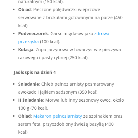
naturalnym (150 kcal).
Obiad
: Pieczone polędwiczki wieprzowe
serwowane z brokułami gotowanymi na parze (450
kcal).
Podwieczorek
: Garść migdałów jako
zdrowa
przekąska
(100 kcal).
Kolacja
: Zupa jarzynowa w towarzystwie pieczywa
razowego i pasty rybnej (250 kcal).
Jadłospis na dzień 4
Śniadanie
: Chleb pełnoziarnisty posmarowany
awokado i jajkiem sadzonym (350 kcal).
II śniadanie
: Morwa lub inny sezonowy owoc, około
100 g (70 kcal).
Obiad
:
Makaron pełnoziarnisty
ze szpinakiem oraz
serem feta, przyozdobiony świeżą bazylią (400
kcal).