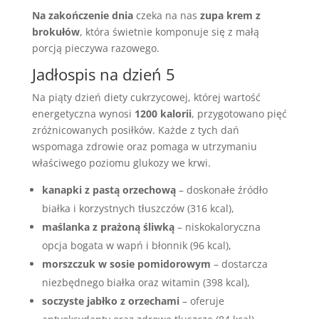
Na zakończenie dnia
czeka na nas
zupa krem z
brokułów
, która świetnie komponuje się z małą
porcją pieczywa razowego.
Jadłospis na dzień 5
Na piąty dzień diety cukrzycowej, której wartość
energetyczna wynosi
1200 kalorii
, przygotowano pięć
zróżnicowanych posiłków. Każde z tych dań
wspomaga zdrowie oraz pomaga w utrzymaniu
właściwego poziomu glukozy we krwi.
kanapki z pastą orzechową
– doskonałe źródło
białka i korzystnych tłuszczów (316 kcal),
maślanka z prażoną śliwką
– niskokaloryczna
opcja bogata w wapń i błonnik (96 kcal),
morszczuk w sosie pomidorowym
– dostarcza
niezbędnego białka oraz witamin (398 kcal),
soczyste jabłko z orzechami
– oferuje