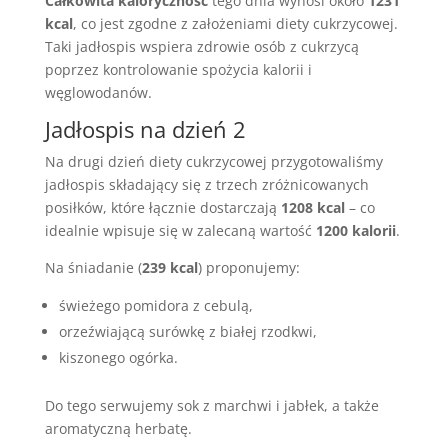
Całkowita kaloryczność
tego dnia wynosi około
1231
kcal
, co jest zgodne z założeniami diety cukrzycowej.
Taki jadłospis wspiera zdrowie osób z cukrzycą
poprzez kontrolowanie spożycia kalorii i
węglowodanów.
Jadłospis na dzień 2
Na drugi dzień diety cukrzycowej przygotowaliśmy
jadłospis składający się z trzech zróżnicowanych
posiłków, które łącznie dostarczają
1208 kcal
– co
idealnie wpisuje się w zalecaną wartość
1200 kalorii
.
Na śniadanie (
239 kcal
) proponujemy:
świeżego pomidora z cebulą,
orzeźwiającą surówkę z białej rzodkwi,
kiszonego ogórka.
Do tego serwujemy sok z marchwi i jabłek, a także
aromatyczną herbatę.