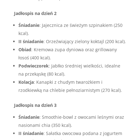
Jadłospis na dzień 2
Śniadanie
: Jajecznica ze świeżym szpinakiem (250
kcal).
II śniadanie
: Orzeźwiający zielony koktajl (200 kcal).
Obiad
: Kremowa zupa dyniowa oraz grillowany
łosoś (400 kcal).
Podwieczorek
: Jabłko średniej wielkości, idealne
na przekąskę (80 kcal).
Kolacja
: Kanapki z chudym twarożkiem i
rzodkiewką na chlebie pełnoziarnistym (270 kcal).
Jadłospis na dzień 3
Śniadanie
: Smoothie-bowl z owocami leśnymi oraz
nasionami chia (350 kcal).
II śniadanie
: Sałatka owocowa podana z jogurtem