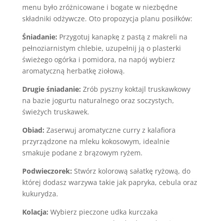
menu było zróżnicowane i bogate w niezbędne
składniki odżywcze. Oto propozycja planu posiłków:
Śniadanie:
Przygotuj kanapkę z pastą z makreli na
pełnoziarnistym chlebie, uzupełnij ją o plasterki
świeżego ogórka i pomidora, na napój wybierz
aromatyczną herbatkę ziołową.
Drugie śniadanie:
Zrób pyszny koktajl truskawkowy
na bazie jogurtu naturalnego oraz soczystych,
świeżych truskawek.
Obiad:
Zaserwuj aromatyczne curry z kalafiora
przyrządzone na mleku kokosowym, idealnie
smakuje podane z brązowym ryżem.
Podwieczorek:
Stwórz kolorową sałatkę ryżową, do
której dodasz warzywa takie jak papryka, cebula oraz
kukurydza.
Kolacja:
Wybierz pieczone udka kurczaka