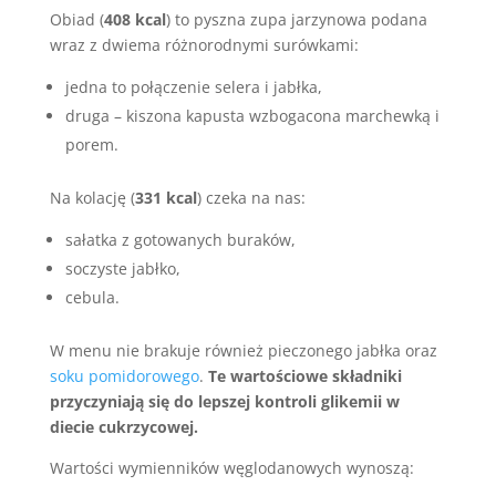
Obiad (
408 kcal
) to pyszna zupa jarzynowa podana
wraz z dwiema różnorodnymi surówkami:
jedna to połączenie selera i jabłka,
druga – kiszona kapusta wzbogacona marchewką i
porem.
Na kolację (
331 kcal
) czeka na nas:
sałatka z gotowanych buraków,
soczyste jabłko,
cebula.
W menu nie brakuje również pieczonego jabłka oraz
soku pomidorowego
.
Te wartościowe składniki
przyczyniają się do lepszej kontroli glikemii w
diecie cukrzycowej.
Wartości wymienników węglodanowych wynoszą: