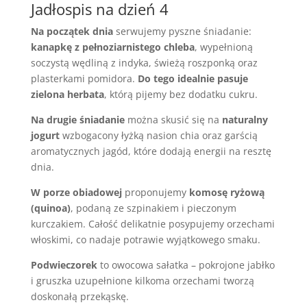
Jadłospis na dzień 4
Na początek dnia
serwujemy pyszne śniadanie:
kanapkę z pełnoziarnistego chleba
, wypełnioną
soczystą wędliną z indyka, świeżą roszponką oraz
plasterkami pomidora.
Do tego idealnie pasuje
zielona herbata
, którą pijemy bez dodatku cukru.
Na drugie śniadanie
można skusić się na
naturalny
jogurt
wzbogacony łyżką nasion chia oraz garścią
aromatycznych jagód, które dodają energii na resztę
dnia.
W porze obiadowej
proponujemy
komosę ryżową
(quinoa)
, podaną ze szpinakiem i pieczonym
kurczakiem. Całość delikatnie posypujemy orzechami
włoskimi, co nadaje potrawie wyjątkowego smaku.
Podwieczorek
to owocowa sałatka – pokrojone jabłko
i gruszka uzupełnione kilkoma orzechami tworzą
doskonałą przekąskę.