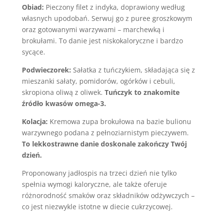
Obiad:
Pieczony filet z indyka, doprawiony według
własnych upodobań. Serwuj go z puree groszkowym
oraz gotowanymi warzywami – marchewką i
brokułami. To danie jest niskokaloryczne i bardzo
sycące.
Podwieczorek:
Sałatka z tuńczykiem, składająca się z
mieszanki sałaty, pomidorów, ogórków i cebuli,
skropiona oliwą z oliwek.
Tuńczyk to znakomite
źródło kwasów omega-3.
Kolacja:
Kremowa zupa brokułowa na bazie bulionu
warzywnego podana z pełnoziarnistym pieczywem.
To lekkostrawne danie doskonale zakończy Twój
dzień.
Proponowany jadłospis na trzeci dzień nie tylko
spełnia wymogi kaloryczne, ale także oferuje
różnorodność smaków oraz składników odżywczych –
co jest niezwykle istotne w diecie cukrzycowej.