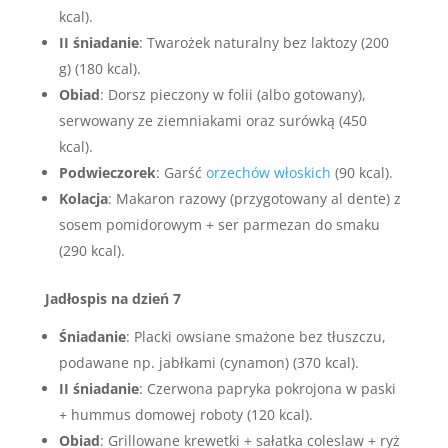
kcal).
II śniadanie
: Twarożek naturalny bez laktozy (200
g) (180 kcal).
Obiad
: Dorsz pieczony w folii (albo gotowany),
serwowany ze ziemniakami oraz surówką (450
kcal).
Podwieczorek
: Garść
orzechów włoskich
(90 kcal).
Kolacja
: Makaron razowy (przygotowany al dente) z
sosem pomidorowym + ser parmezan do smaku
(290 kcal).
Jadłospis na dzień 7
Śniadanie
: Placki owsiane smażone bez tłuszczu,
podawane np. jabłkami (cynamon) (370 kcal).
II śniadanie
: Czerwona papryka pokrojona w paski
+ hummus domowej roboty (120 kcal).
Obiad
: Grillowane krewetki + sałatka coleslaw + ryż