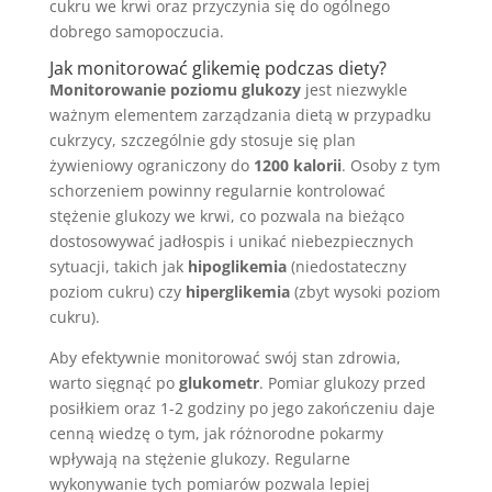
cukru we krwi oraz przyczynia się do ogólnego
dobrego samopoczucia.
Jak monitorować glikemię podczas diety?
Monitorowanie poziomu glukozy
jest niezwykle
ważnym elementem zarządzania dietą w przypadku
cukrzycy, szczególnie gdy stosuje się plan
żywieniowy ograniczony do
1200 kalorii
. Osoby z tym
schorzeniem powinny regularnie kontrolować
stężenie glukozy we krwi, co pozwala na bieżąco
dostosowywać jadłospis i unikać niebezpiecznych
sytuacji, takich jak
hipoglikemia
(niedostateczny
poziom cukru) czy
hiperglikemia
(zbyt wysoki poziom
cukru).
Aby efektywnie monitorować swój stan zdrowia,
warto sięgnąć po
glukometr
. Pomiar glukozy przed
posiłkiem oraz 1-2 godziny po jego zakończeniu daje
cenną wiedzę o tym, jak różnorodne pokarmy
wpływają na stężenie glukozy. Regularne
wykonywanie tych pomiarów pozwala lepiej