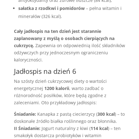
antyoksydanty oraz zdrowe tłuszcze (84 kcal),
sałatka z rzodkwi i pomidorów
– pełna witamin i
minerałów (326 kcal).
Cały jadłospis na ten dzień jest starannie
zaplanowany z myślą o osobach cierpiących na
cukrzycę.
Zapewnia on odpowiednią ilość składników
odżywczych przy jednoczesnym ograniczeniu
kaloryczności.
Jadłospis na dzień 6
Na szósty dzień cukrzycowej diety o wartości
energetycznej
1200 kalorii
, warto zadbać o
różnorodność posiłków, które będą zgodne z
zaleceniami. Oto przykładowy jadłospis:
Śniadanie:
Kanapka z pastą ciecierzycy (
300 kcal
) – to
doskonałe źródło białka roślinnego oraz błonnika.
II Śniadanie:
Jogurt naturalny z kiwi (
114 kcal
) – ten
smakołyk dostarcza probiotyków i witamin