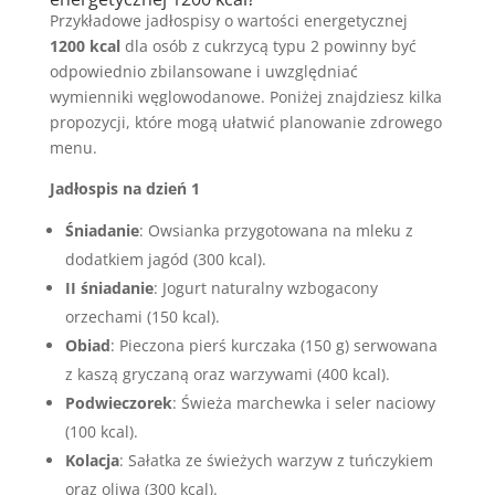
Przykładowe jadłospisy o wartości energetycznej
1200 kcal
dla osób z cukrzycą typu 2 powinny być
odpowiednio zbilansowane i uwzględniać
wymienniki węglowodanowe. Poniżej znajdziesz kilka
propozycji, które mogą ułatwić planowanie zdrowego
menu.
Jadłospis na dzień 1
Śniadanie
: Owsianka przygotowana na mleku z
dodatkiem jagód (300 kcal).
II śniadanie
: Jogurt naturalny wzbogacony
orzechami (150 kcal).
Obiad
: Pieczona pierś kurczaka (150 g) serwowana
z kaszą gryczaną oraz warzywami (400 kcal).
Podwieczorek
: Świeża marchewka i seler naciowy
(100 kcal).
Kolacja
: Sałatka ze świeżych warzyw z tuńczykiem
oraz oliwą (300 kcal).