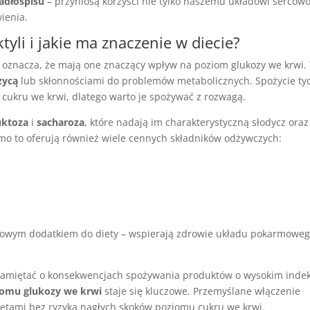
adłospisu
– przyniosą korzyści nie tylko naszemu układowi sercowo
ienia.
ktyli i jakie ma znaczenie w diecie?
 oznacza, że mają one znaczący wpływ na poziom glukozy we krwi.
zycą
lub skłonnościami do problemów metabolicznych. Spożycie ty
ukru we krwi, dlatego warto je spożywać z rozwagą.
uktoza
i
sacharoza
, które nadają im charakterystyczną słodycz oraz
imo to oferują również wiele cennych składników odżywczych:
owym dodatkiem do diety – wspierają zdrowie układu pokarmoweg
pamiętać o konsekwencjach spożywania produktów o wysokim indek
iomu glukozy we krwi
staje się kluczowe. Przemyślane włączenie
zaletami bez ryzyka nagłych skoków poziomu cukru we krwi.