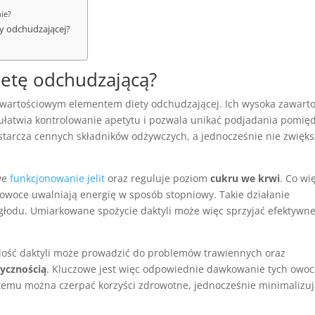
ie?
ty odchudzającej?
ietę odchudzającą?
 wartościowym elementem diety odchudzającej. Ich wysoka zawart
o ułatwia kontrolowanie apetytu i pozwala unikać podjadania pomię
tarcza cennych składników odżywczych, a jednocześnie nie zwięk
we
funkcjonowanie jelit
oraz reguluje poziom
cukru we krwi
. Co wi
e owoce uwalniają energię w sposób stopniowy. Takie działanie
łodu. Umiarkowane spożycie daktyli może więc sprzyjać efektywne
ilość daktyli może prowadzić do problemów trawiennych oraz
rycznością
. Kluczowe jest więc odpowiednie dawkowanie tych owo
i temu można czerpać korzyści zdrowotne, jednocześnie minimalizu