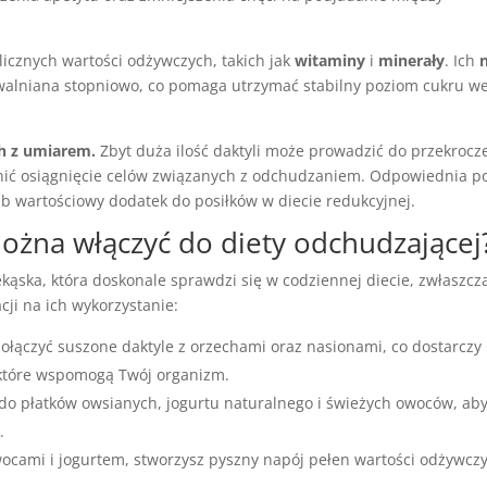
 licznych wartości odżywczych, takich jak
witaminy
i
minerały
. Ich
uwalniana stopniowo, co pomaga utrzymać stabilny poziom cukru w
ch z umiarem.
Zbyt duża ilość daktyli może prowadzić do przekrocz
nić osiągnięcie celów związanych z odchudzaniem. Odpowiednia po
b wartościowy dodatek do posiłków w diecie redukcyjnej.
 można włączyć do diety odchudzającej
ekąska, która doskonale sprawdzi się w codziennej diecie, zwłaszcz
cji na ich wykorzystanie:
ołączyć suszone daktyle z orzechami oraz nasionami, co dostarczy 
 które wspomogą Twój organizm.
do płatków owsianych, jogurtu naturalnego i świeżych owoców, ab
.
ocami i jogurtem, stworzysz pyszny napój pełen wartości odżywcz