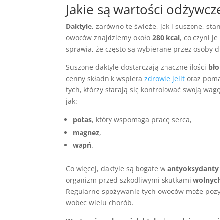
Jakie są wartości odżywcz
Daktyle
, zarówno te świeże, jak i suszone, s
owoców znajdziemy około
280 kcal
, co czyni 
sprawia, że często są wybierane przez osoby d
Suszone daktyle dostarczają znaczne ilości
bł
cenny składnik wspiera
zdrowie jelit
oraz pomag
tych, którzy starają się kontrolować swoją w
jak:
potas
, który wspomaga pracę serca,
magnez
,
wapń
.
Co więcej, daktyle są bogate w
antyoksydanty
organizm przed szkodliwymi skutkami
wolnyc
Regularne spożywanie tych owoców może pozyt
wobec wielu chorób.