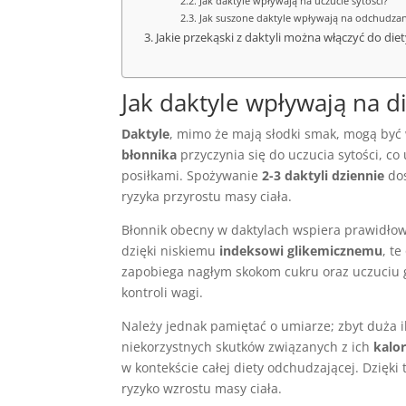
Jak daktyle wpływają na uczucie sytości?
Jak suszone daktyle wpływają na odchudzan
Jakie przekąski z daktyli można włączyć do die
Jak daktyle wpływają na d
Daktyle
, mimo że mają słodki smak, mogą być
błonnika
przyczynia się do uczucia sytości, c
posiłkami. Spożywanie
2-3 daktyli dziennie
dos
ryzyka przyrostu masy ciała.
Błonnik obecny w daktylach wspiera prawidło
dzięki niskiemu
indeksowi glikemicznemu
, t
zapobiega nagłym skokom cukru oraz uczuciu g
kontroli wagi.
Należy jednak pamiętać o umiarze; zbyt duża 
niekorzystnych skutków związanych z ich
kalo
w kontekście całej diety odchudzającej. Dzięk
ryzyko wzrostu masy ciała.