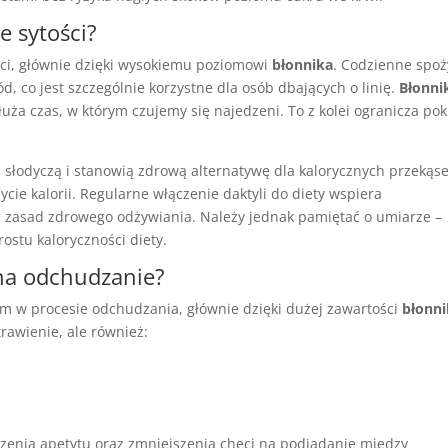
e sytości?
ci, głównie dzięki wysokiemu poziomowi
błonnika
. Codzienne spoż
, co jest szczególnie korzystne dla osób dbających o linię.
Błonni
ża czas, w którym czujemy się najedzeni. To z kolei ogranicza po
ą słodyczą i stanowią zdrową alternatywę dla kalorycznych przekąse
cie kalorii. Regularne włączenie daktyli do diety wspiera
ie zasad zdrowego odżywiania. Należy jednak pamiętać o umiarze –
ostu kaloryczności diety.
 na odchudzanie?
 w procesie odchudzania, głównie dzięki dużej zawartości
błonn
 trawienie, ale również:
czenia apetytu oraz zmniejszenia chęci na podjadanie między