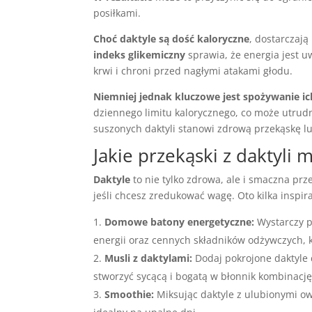
posiłkami.
Choć daktyle są dość kaloryczne
, dostarczają
indeks glikemiczny
sprawia, że energia jest 
krwi i chroni przed nagłymi atakami głodu.
Niemniej jednak kluczowe jest spożywanie i
dziennego limitu kalorycznego, co może utrud
suszonych daktyli stanowi zdrową przekąskę lu
Jakie przekąski z daktyli
Daktyle
to nie tylko zdrowa, ale i smaczna prz
jeśli chcesz zredukować wagę. Oto kilka inspira
Domowe batony energetyczne:
Wystarczy p
energii oraz cennych składników odżywczych,
Musli z daktylami:
Dodaj pokrojone daktyle 
stworzyć sycącą i bogatą w błonnik kombinację
Smoothie:
Miksując daktyle z ulubionymi ow