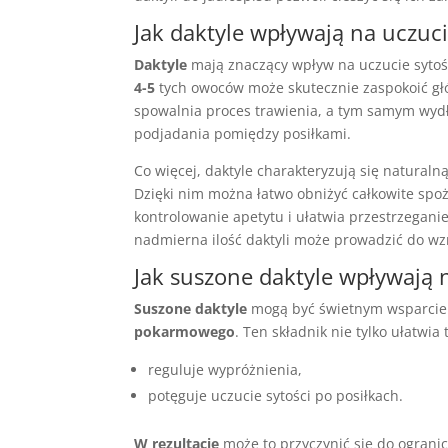
Jak daktyle wpływają na uczuci
Daktyle
mają znaczący wpływ na uczucie sytoś
4-5
tych owoców może skutecznie zaspokoić głód
spowalnia proces trawienia, a tym samym wydłu
podjadania pomiędzy posiłkami.
Co więcej, daktyle charakteryzują się naturaln
Dzięki nim można łatwo obniżyć całkowite spoży
kontrolowanie apetytu i ułatwia przestrzegan
nadmierna ilość daktyli może prowadzić do wzr
Jak suszone daktyle wpływają
Suszone daktyle
mogą być świetnym wsparciem
pokarmowego
. Ten składnik nie tylko ułatwia
reguluje wypróżnienia,
potęguje uczucie sytości po posiłkach.
W rezultacie
może to przyczynić się do ograni