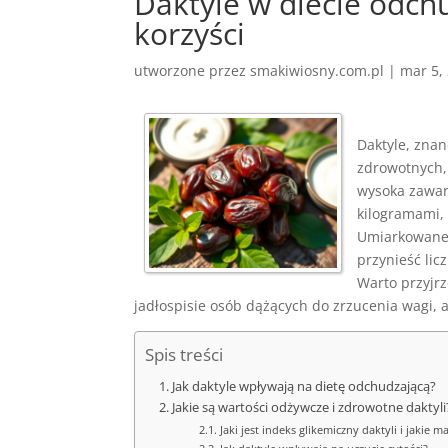
Daktyle w diecie odchu
korzyści
utworzone przez
smakiwiosny.com.pl
|
mar 5,
Daktyle, znan
zdrowotnych, 
wysoka zawar
kilogramami, 
Umiarkowane 
przynieść lic
Warto przyjrz
jadłospisie osób dążących do zrzucenia wagi, a
Spis treści
Jak daktyle wpływają na dietę odchudzającą?
Jakie są wartości odżywcze i zdrowotne daktyli
Jaki jest indeks glikemiczny daktyli i jakie m