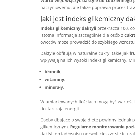
Warto więc włączyć daktyle do codziennego j
naczyniowemu, ale także poprawią proces traw
Jaki jest indeks glikemiczny da
Indeks glikemiczny daktyli
przekracza 100, co
istotna informacja szczególnie dla osób z
cukr
owoców może prowadzić do szybkiego wzrostu c
Daktyle obfitują w naturalne cukry, takie jak
fr
wpływają na ich wysoki indeks glikemiczny. M
błonnik
,
witaminy
,
minerały
.
W umiarkowanych ilościach mogą być wartości
dostarczają energii.
Osoby dbające o swoją dietę powinny jednak 
glikemicznym.
Regularne monitorowanie poz
daktyli do jadłospisu pozwoli cieszyć się ich 