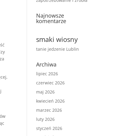
zapotrzebowanie i źródła
Najnowsze
komentarze
smaki wiosny
ość
tanie jedzenie Lublin
dzy
sza
Archiwa
lipiec 2026
ęcej,
czerwiec 2026
j
maj 2026
kwiecień 2026
marzec 2026
ców
luty 2026
jąc
styczeń 2026