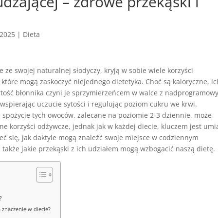
dzającej – zdrowe przekąski i
 2025
|
Dieta
e ze swojej naturalnej słodyczy, kryją w sobie wiele korzyści
które mogą zaskoczyć niejednego dietetyka. Choć są kaloryczne, ic
tość błonnika czyni je sprzymierzeńcem w walce z nadprogramow
wspierając uczucie sytości i regulując poziom cukru we krwi.
spożycie tych owoców, zalecane na poziomie 2-3 dziennie, może
zne korzyści odżywcze, jednak jak w każdej diecie, kluczem jest umi
eć się, jak daktyle mogą znaleźć swoje miejsce w codziennym
 także jakie przekąski z ich udziałem mogą wzbogacić naszą dietę.
?
a znaczenie w diecie?