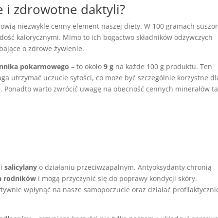
e i zdrowotne daktyli?
tanowią niezwykle cenny element naszej diety. W 100 gramach suszo
je dość kalorycznymi. Mimo to ich bogactwo składników odżywczych
bające o zdrowe żywienie.
onnika pokarmowego
– to około
9 g
na każde 100 g produktu. Ten
a utrzymać uczucie sytości, co może być szczególnie korzystne dl
agę. Ponadto warto zwrócić uwagę na obecność cennych minerałów ta
i
salicylany
o działaniu przeciwzapalnym. Antyoksydanty chronią
h rodników
i mogą przyczynić się do poprawy kondycji skóry.
ywnie wpłynąć na nasze samopoczucie oraz działać profilaktyczni