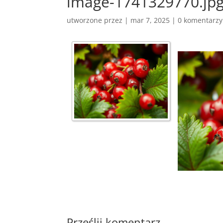
image-1741329770.jp
utworzone przez
|
mar 7, 2025
|
0 komentarzy
Prześlij komentarz