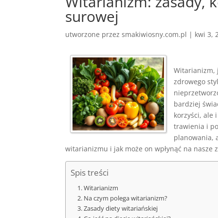
Witarianizm: zasady, k
surowej
utworzone przez
smakiwiosny.com.pl
|
kwi 3, 
Witarianizm, 
zdrowego styl
nieprzetworzo
bardziej świa
korzyści, ale
trawienia i p
planowania, 
witarianizmu i jak może on wpłynąć na nasze 
Spis treści
Witarianizm
Na czym polega witarianizm?
Zasady diety witariańskiej