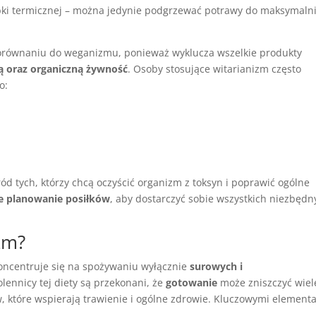
óbki termicznej – można jedynie podgrzewać potrawy do maksymaln
 porównaniu do weganizmu, ponieważ wyklucza wszelkie produkty
ą oraz organiczną żywność
. Osoby stosujące witarianizm często
o:
d tych, którzy chcą oczyścić organizm z toksyn i poprawić ogólne
e planowanie posiłków
, aby dostarczyć sobie wszystkich niezbędn
zm?
koncentruje się na spożywaniu wyłącznie
surowych i
ennicy tej diety są przekonani, że
gotowanie
może zniszczyć wiel
 które wspierają trawienie i ogólne zdrowie. Kluczowymi element