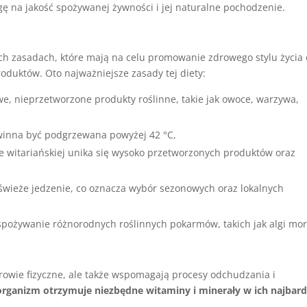
gę na jakość spożywanej żywności i jej naturalne pochodzenie.
ych zasadach, które mają na celu promowanie zdrowego stylu życia 
oduktów. Oto najważniejsze zasady tej diety:
we, nieprzetworzone produkty roślinne, takie jak owoce, warzywa,
winna być podgrzewana powyżej 42 °C,
ie witariańskiej unika się wysoko przetworzonych produktów oraz
a świeże jedzenie, co oznacza wybór sezonowych oraz lokalnych
 spożywanie różnorodnych roślinnych pokarmów, takich jak algi mor
rowie fizyczne, ale także wspomagają procesy odchudzania i
organizm otrzymuje niezbędne witaminy i minerały w ich najbard