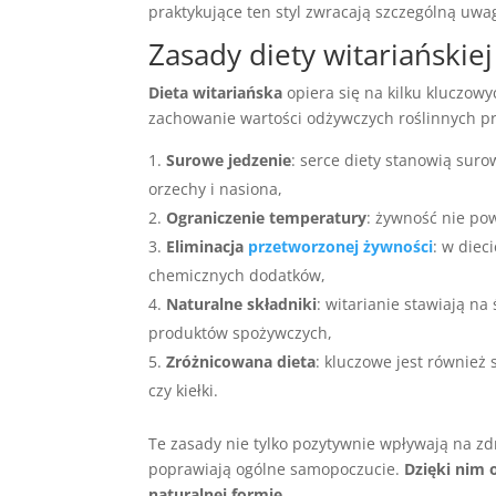
praktykujące ten styl zwracają szczególną uwa
Zasady diety witariańskiej
Dieta witariańska
opiera się na kilku kluczow
zachowanie wartości odżywczych roślinnych pr
Surowe jedzenie
: serce diety stanowią suro
orzechy i nasiona,
Ograniczenie temperatury
: żywność nie po
Eliminacja
przetworzonej żywności
: w diec
chemicznych dodatków,
Naturalne składniki
: witarianie stawiają n
produktów spożywczych,
Zróżnicowana dieta
: kluczowe jest również
czy kiełki.
Te zasady nie tylko pozytywnie wpływają na zd
poprawiają ogólne samopoczucie.
Dzięki nim 
naturalnej formie.