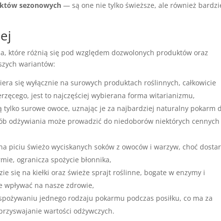
uktów sezonowych
— są one nie tylko świeższe, ale również bardzi
ej
ia, które różnią się pod względem dozwolonych produktów oraz
jszych wariantów:
piera się wyłącznie na surowych produktach roślinnych, całkowicie
erzęcego, jest to najczęściej wybierana forma witarianizmu,
ą tylko surowe owoce, uznając je za najbardziej naturalny pokarm 
osób odżywiania może prowadzić do niedoborów niektórych cennych
e na piciu świeżo wyciskanych soków z owoców i warzyw, choć dosta
rmie, ogranicza spożycie błonnika,
ie się na kiełki oraz świeże sprajt roślinne, bogate w enzymy i
e wpływać na nasze zdrowie,
spożywaniu jednego rodzaju pokarmu podczas posiłku, co ma za
 przyswajanie wartości odżywczych.