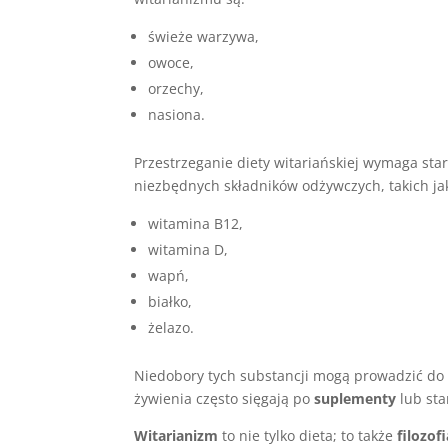
świeże warzywa,
owoce,
orzechy,
nasiona.
Przestrzeganie diety witariańskiej wymaga st
niezbędnych składników odżywczych, takich ja
witamina B12,
witamina D,
wapń,
białko,
żelazo.
Niedobory tych substancji mogą prowadzić do
żywienia często sięgają po
suplementy
lub sta
Witarianizm
to nie tylko dieta; to także
filozof