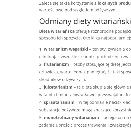
Zaleca się także korzystanie z
lokalnych prod
wartościowe pod względem odżywczym.
Odmiany diety witariański
Dieta witariańska
oferuje różnorodne podejśc
sposobu ich spożycia. Oto kilka najpopularnie
witarianizm wegański
– ten styl żywienia o
eliminując wszelkie składniki pochodzenia zwi
frutarianizm
– osoby stosujące tę dietę jedz
człowieka, warto jednak pamiętać, że taki sp
składników odżywczych,
juicetarianizm
– ta dieta skupia się główni
witamin i minerałów w łatwej przyswajalnej fo
sprautarianizm
– w tej odmianie nacisk kładz
substancje odżywcze mogą znacząco korzystni
monotroficzny witarianizm
– polega on na 
zadanie uprościć proces trawienia i zwiększyć