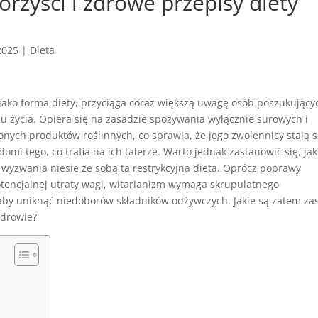
orzyści i zdrowe przepisy diety
2025
|
Dieta
jako forma diety, przyciąga coraz większą uwagę osób poszukujący
u życia. Opiera się na zasadzie spożywania wyłącznie surowych i
nych produktów roślinnych, co sprawia, że jego zwolennicy stają s
domi tego, co trafia na ich talerze. Warto jednak zastanowić się, jak
 i wyzwania niesie ze sobą ta restrykcyjna dieta. Oprócz poprawy
otencjalnej utraty wagi, witarianizm wymaga skrupulatnego
aby uniknąć niedoborów składników odżywczych. Jakie są zatem za
zdrowie?