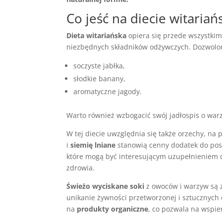
Co jeść na diecie witariań
Dieta witariańska
opiera się przede wszystki
niezbędnych składników odżywczych. Dozwolone
soczyste jabłka,
słodkie banany,
aromatyczne jagody.
Warto również wzbogacić swój jadłospis o wa
W tej diecie uwzględnia się także orzechy, na 
i
siemię lniane
stanowią cenny dodatek do pos
które mogą być interesującym uzupełnieniem d
zdrowia.
Świeżo wyciskane soki
z owoców i warzyw są 
unikanie żywności przetworzonej i sztucznych
na
produkty organiczne
, co pozwala na wspie