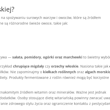
skiej?
m na spożywaniu surowych warzyw i owoców, które są źródłem
 są różnorodne świeże owoce, takie jak:
rzywa —
sałata, pomidory, ogórki oraz marchewki
to świetny wybó
przykład
chrupiące migdały
czy
orzechy włoskie
. Nasiona takie jak
iłków. Nie zapominajmy o
kiełkach roślinnych
oraz
algach morski
iety. Produkty fermentowane z roślin również mogą być korzystne
znakomitym źródłem witamin oraz minerałów. Ważne jest jednak
 dodatków. Osoby stosujące dietę witariańską powinny zwracać uw
ranie zdrowego stylu życia oraz ograniczenie kontaktu z pestycyda