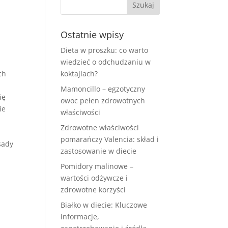
Ostatnie wpisy
Dieta w proszku: co warto
wiedzieć o odchudzaniu w
ch
koktajlach?
Mamoncillo – egzotyczny
ię
owoc pełen zdrowotnych
ie
właściwości
Zdrowotne właściwości
pomarańczy Valencia: skład i
sady
zastosowanie w diecie
Pomidory malinowe –
wartości odżywcze i
zdrowotne korzyści
Białko w diecie: Kluczowe
informacje,