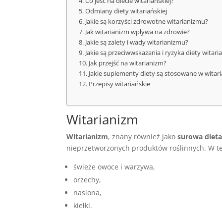
Co jeść na diecie witariańskiej?
Odmiany diety witariańskiej
Jakie są korzyści zdrowotne witarianizmu?
Jak witarianizm wpływa na zdrowie?
Jakie są zalety i wady witarianizmu?
Jakie są przeciwwskazania i ryzyka diety witaria
Jak przejść na witarianizm?
Jakie suplementy diety są stosowane w witar
Przepisy witariańskie
Witarianizm
Witarianizm
, znany również jako
surowa diet
nieprzetworzonych produktów roślinnych. W te
świeże owoce i warzywa,
orzechy,
nasiona,
kiełki.