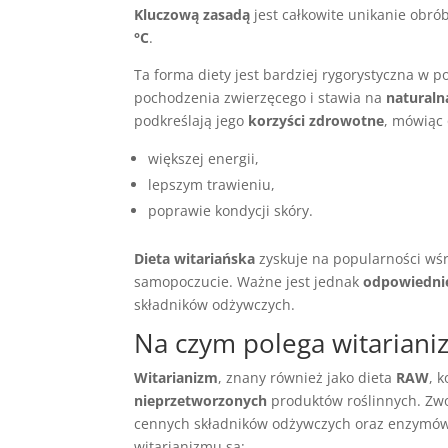
Kluczową zasadą
jest całkowite unikanie obr
°C
.
Ta forma diety jest bardziej rygorystyczna w
pochodzenia zwierzęcego i stawia na
naturaln
podkreślają jego
korzyści zdrowotne
, mówiąc 
większej energii,
lepszym trawieniu,
poprawie kondycji skóry.
Dieta witariańska
zyskuje na popularności wśró
samopoczucie. Ważne jest jednak
odpowiedni
składników odżywczych.
Na czym polega witariani
Witarianizm
, znany również jako dieta
RAW
, 
nieprzetworzonych
produktów roślinnych. Zwol
cennych składników odżywczych oraz enzymów,
witarianizmu są: