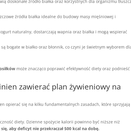
nowią doskonałe źródło białka oraz korzystnych dla organizmu tłusz
uszczowe źródła białka idealne do budowy masy mięśniowej i
 jogurt naturalny, dostarczają wapnia oraz białka i mogą wspierać
a są bogate w białko oraz błonnik, co czyni je świetnym wyborem dl
posiłków
może znacząco poprawić efektywność diety oraz podnieść
inien zawierać plan żywieniowy na
n opierać się na kilku fundamentalnych zasadach, które sprzyjają
czność diety. Dzienne spożycie kalorii powinno być niższe niż
 się, aby deficyt nie przekraczał 500 kcal na dobę.