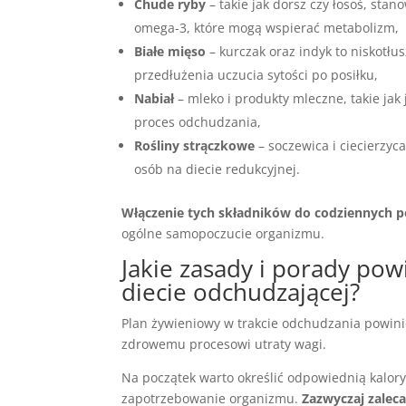
Chude ryby
– takie jak dorsz czy łosoś, sta
omega-3, które mogą wspierać metabolizm,
Białe mięso
– kurczak oraz indyk to niskotł
przedłużenia uczucia sytości po posiłku,
Nabiał
– mleko i produkty mleczne, takie jak
proces odchudzania,
Rośliny strączkowe
– soczewica i ciecierzyc
osób na diecie redukcyjnej.
Włączenie tych składników do codziennych 
ogólne samopoczucie organizmu.
Jakie zasady i porady pow
diecie odchudzającej?
Plan żywieniowy w trakcie odchudzania powinie
zdrowemu procesowi utraty wagi.
Na początek warto określić odpowiednią kalory
zapotrzebowanie organizmu.
Zazwyczaj zaleca