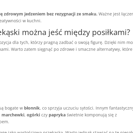
 się zdrowym jedzeniem bez rezygnacji ze smaku.
Ważne jest łącze
eatywności w kuchni.
ekąski można jeść między posiłkami?
zycja dla tych, którzy pragną zadbać o swoją figurę. Dzięki nim m
ami. Warto zatem sięgnąć po zdrowe i smaczne alternatywy, które
 są bogate w
błonnik
, co sprzyja uczuciu sytości. Innym fantastycz
–
marchewki
,
ogórki
czy
papryka
świetnie komponują się z
ipem.
gę jako wartościowa przekąska. Warto jednak stawiać na te nieso