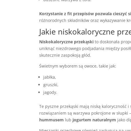
Korzystanie z fit przepisów pozwala cieszyć
różnorodnych składników oraz wykazywanie kr
Jakie niskokaloryczne prz
Niskokaloryczne przekąski
to doskonała propo
uniknąć niezdrowego podjadania między posiłk
skutecznie zaspokoją głód.
Świetnym wyborem są owoce, takie jak:
jabłka,
gruszki,
jagody.
Te pyszne przekąski mają niską kaloryczność i
rozwiązaniem są warzywa pokrojone w słupki 
hummusem
lub
jogurtem naturalnym
jako d
Mieszanki orzechowe również zasługują na uwa