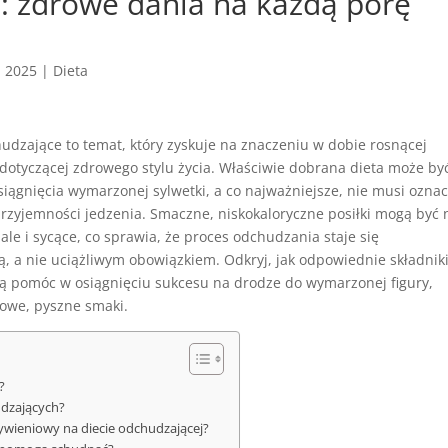
: zdrowe dania na każdą porę
, 2025
|
Dieta
udzające to temat, który zyskuje na znaczeniu w dobie rosnącej
dotyczącej zdrowego stylu życia. Właściwie dobrana dieta może by
iągnięcia wymarzonej sylwetki, a co najważniejsze, nie musi ozna
przyjemności jedzenia. Smaczne, niskokaloryczne posiłki mogą być 
 ale i sycące, co sprawia, że proces odchudzania staje się
, a nie uciążliwym obowiązkiem. Odkryj, jak odpowiednie składniki
ą pomóc w osiągnięciu sukcesu na drodze do wymarzonej figury,
nowe, pyszne smaki.
?
udzających?
żywieniowy na diecie odchudzającej?