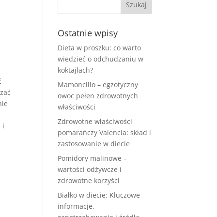
Ostatnie wpisy
Dieta w proszku: co warto
wiedzieć o odchudzaniu w
koktajlach?
ć
Mamoncillo – egzotyczny
czać
owoc pełen zdrowotnych
nie
właściwości
Zdrowotne właściwości
 i
pomarańczy Valencia: skład i
zastosowanie w diecie
Pomidory malinowe –
wartości odżywcze i
zdrowotne korzyści
Białko w diecie: Kluczowe
informacje,