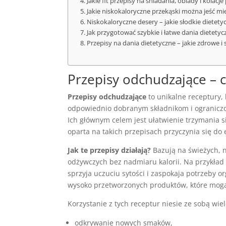
Jakie fit przepisy na śniadania, obiady i kola
Jakie niskokaloryczne przekąski można jeść mi
Niskokaloryczne desery – jakie słodkie dietet
Jak przygotować szybkie i łatwe dania dietetyc
Przepisy na dania dietetyczne – jakie zdrowe 
Przepisy odchudzające – co 
Przepisy odchudzające
to unikalne receptury,
odpowiednio dobranym składnikom i ograniczonej
Ich głównym celem jest ułatwienie trzymania si
oparta na takich przepisach przyczynia się do
Jak te przepisy działają?
Bazują na świeżych, n
odżywczych bez nadmiaru kalorii. Na przykład
sprzyja uczuciu sytości i zaspokaja potrzeby o
wysoko przetworzonych produktów, które mog
Korzystanie z tych receptur niesie ze sobą wiel
odkrywanie nowych smaków,