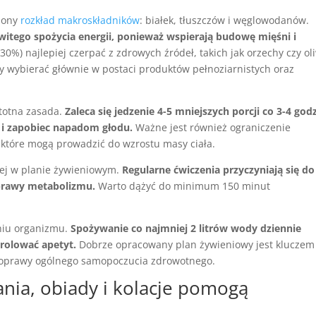
żony
rozkład makroskładników
: białek, tłuszczów i węglowodanów.
itego spożycia energii, ponieważ wspierają budowę mięśni i
30%) najlepiej czerpać z zdrowych źródeł, takich jak orzechy czy ol
y wybierać głównie w postaci produktów pełnoziarnistych oraz
totna zasada.
Zaleca się jedzenie 4-5 mniejszych porcji co 3-4 god
 i zapobiec napadom głodu.
Ważne jest również ograniczenie
 które mogą prowadzić do wzrostu masy ciała.
nej w planie żywieniowym.
Regularne ćwiczenia przyczyniają się do
prawy metabolizmu.
Warto dążyć do minimum 150 minut
niu organizmu.
Spożywanie co najmniej 2 litrów wody dziennie
rolować apetyt.
Dobrze opracowany plan żywieniowy jest kluczem
poprawy ogólnego samopoczucia zdrowotnego.
dania, obiady i kolacje pomogą