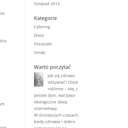
listopad 2015
nie
Kategorie
Catering
Dieta
ożna
Pozostałe
Smaki
Warto poczytać
Jak się zdrowo
odżywiać? Oleje
roślinne – olej z
pestek dyni, warzywa
ekologiczne sklep
nym
internetowy
W dzisiejszych czasach,
kiedy zdrowie i dobre
lone