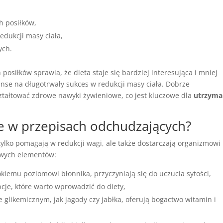
h posiłków,
edukcji masy ciała,
ych.
posiłków sprawia, że dieta staje się bardziej interesująca i mniej
nse na długotrwały sukces w redukcji masy ciała. Dobrze
ałtować zdrowe nawyki żywieniowe, co jest kluczowe dla
utrzyma
we w przepisach odchudzających?
e tylko pomagają w redukcji wagi, ale także dostarczają organizmowi
owych elementów:
sokiemu poziomowi błonnika, przyczyniają się do uczucia sytości,
pcje, które warto wprowadzić do diety,
e glikemicznym, jak jagody czy jabłka, oferują bogactwo witamin i