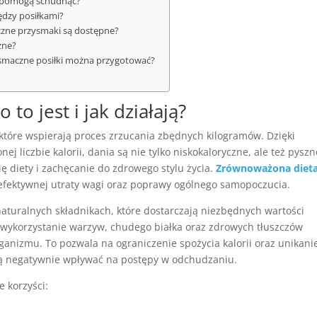
cje pomogą schudnąć?
ędzy posiłkami?
yczne przysmaki są dostępne?
zne?
i smaczne posiłki można przygotować?
to jest i jak działają?
 które wspierają proces zrzucania zbędnych kilogramów. Dzięki
 liczbie kalorii, dania są nie tylko niskokaloryczne, ale też pyszn
ę diety i zachęcanie do zdrowego stylu życia.
Zrównoważona diet
 efektywnej utraty wagi oraz poprawy ogólnego samopoczucia.
aturalnych składnikach, które dostarczają niezbędnych wartości
 wykorzystanie warzyw, chudego białka oraz zdrowych tłuszczów
rganizmu. To pozwala na ograniczenie spożycia kalorii oraz unikani
ą negatywnie wpływać na postępy w odchudzaniu.
e korzyści: