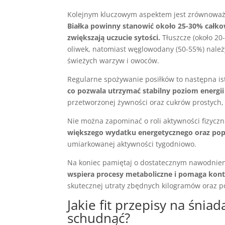
Kolejnym kluczowym aspektem jest zrównowa
Białka powinny stanowić około 25-30% całkow
zwiększają uczucie sytości.
Tłuszcze (około 20-
oliwek, natomiast węglowodany (50-55%) należ
świeżych warzyw i owoców.
Regularne spożywanie posiłków to następna is
co pozwala utrzymać stabilny poziom energii
przetworzonej żywności oraz cukrów prostych,
Nie można zapominać o roli aktywności fizycz
większego wydatku energetycznego oraz po
umiarkowanej aktywności tygodniowo.
Na koniec pamiętaj o dostatecznym nawodnie
wspiera procesy metaboliczne i pomaga kont
skutecznej utraty zbędnych kilogramów oraz 
Jakie fit przepisy na śnia
schudnąć?