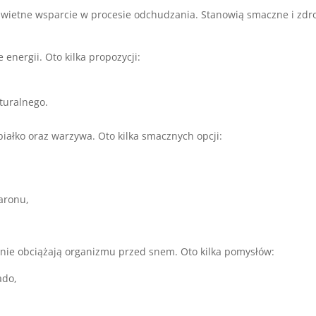
świetne wsparcie w procesie odchudzania. Stanowią smaczne i zd
 energii. Oto kilka propozycji:
turalnego.
białko oraz warzywa. Oto kilka smacznych opcji:
aronu,
re nie obciążają organizmu przed snem. Oto kilka pomysłów:
ado,