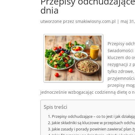
Przepisy odchudzające
dnia
utworzone przez
smakiwiosny.com.pl
|
maj 31
Przepisy odch
świadomości 
kluczem do os
rezygnacji z 
tylko zdrowe,
przyjemnością
przepisy mog
jednocześnie wzbogacając codzienną dietę o 
Spis treści
Przepisy odchudzające – co to jest i jak działają
Jakie składniki są kluczowe w przepisach odch
Jakie zasady i porady powinien zawierać plan 