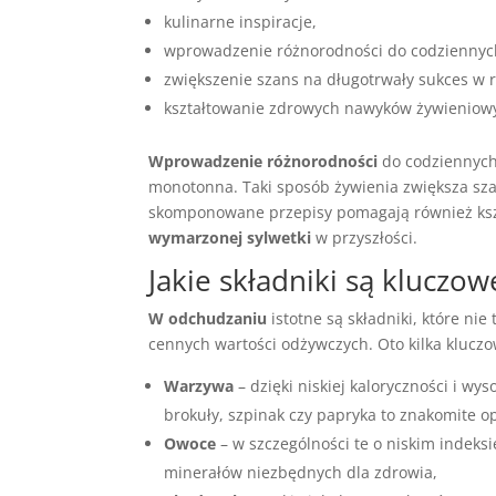
kulinarne inspiracje,
wprowadzenie różnorodności do codziennyc
zwiększenie szans na długotrwały sukces w r
kształtowanie zdrowych nawyków żywieniow
Wprowadzenie różnorodności
do codziennych 
monotonna. Taki sposób żywienia zwiększa sza
skomponowane przepisy pomagają również kszt
wymarzonej sylwetki
w przyszłości.
Jakie składniki są kluczo
W odchudzaniu
istotne są składniki, które ni
cennych wartości odżywczych. Oto kilka klucz
Warzywa
– dzięki niskiej kaloryczności i wy
brokuły, szpinak czy papryka to znakomite o
Owoce
– w szczególności te o niskim indeksi
minerałów niezbędnych dla zdrowia,