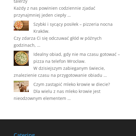
talerzy
Każdy z nas powinien codziennie zjadać
przynajmniej jeden ciepły …
Szybki i sycący posiłek – pizzeria nocna
Kraków.
Czy zdarza Ci się odczuwać głód w późnych
godzinach, …
Idealny obiad, gdy nie ma czasu gotować –
pizza na telefon Wrocław.
W dzisiejszym zabieganym świecie,
znalezienie czasu na przygotowanie obiadu …
Czym zastąpić mleko krowie w diecie?
Dla wielu z nas mleko krowie jest
nieodzownym elementem …
Catering