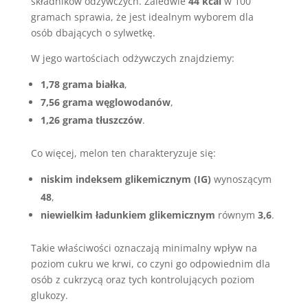
składników odżywczych. Zaledwie
44 kcal
w 100
gramach sprawia, że jest idealnym wyborem dla
osób dbających o sylwetkę.
W jego wartościach odżywczych znajdziemy:
1,78 grama białka
,
7,56 grama węglowodanów
,
1,26 grama tłuszczów
.
Co więcej, melon ten charakteryzuje się:
niskim indeksem glikemicznym (IG)
wynoszącym
48
,
niewielkim ładunkiem glikemicznym
równym
3,6
.
Takie właściwości oznaczają minimalny wpływ na
poziom cukru we krwi, co czyni go odpowiednim dla
osób z cukrzycą oraz tych kontrolujących poziom
glukozy.