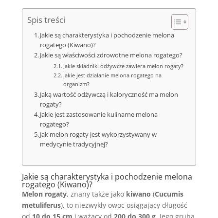
Spis treści
Jakie są charakterystyka i pochodzenie melona
rogatego (Kiwano)?
Jakie są właściwości zdrowotne melona rogatego?
Jakie składniki odżywcze zawiera melon rogaty?
Jakie jest działanie melona rogatego na
organizm?
Jaką wartość odżywczą i kaloryczność ma melon
rogaty?
Jakie jest zastosowanie kulinarne melona
rogatego?
Jak melon rogaty jest wykorzystywany w
medycynie tradycyjnej?
Jakie są charakterystyka i pochodzenie melona
rogatego (Kiwano)?
Melon rogaty
, znany także jako
kiwano
(
Cucumis
metuliferus
), to niezwykły owoc osiągający długość
od
10 do 15 cm
i ważący od
200 do 300 g
. Jego gruba