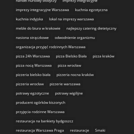
handel hurtowy słodyczy
imprezy integracyjne
imprezy integracyjne Warszawa
kuchnia egzotyczna
kuchnia indyjska
lokal na imprezy warszawa
meble do biura w krakowie
najlepszy catering dietetyczny
nasiona strączkowe
odwodnienie organizmu
organizacja przyjęć rodzinnych Warszawa
pizza 24h Warszawa
pizza Bielsko Biała
pizza kraków
pizza nocą Warszawa
pizza wrocław
pizzeria bielsko biała
pizzeria nocna kraków
pizzeria wrocław
pizzerie warszawa
potrawy egzotyczne
potrawy wigilijne
producent ogórków kiszonych
przyjęcia rodzinne Warszawa
restauracja na bankiety bydgoszcz
restauracja Warszawa Praga
restauracje
Smaki