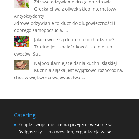
Zdrowe odżywianie drogą do zdrowia –
Grecka oliwa z oliwek sklep internetowy.
Antyoksydanty
Zdrowe odżywianie to klucz do długowieczności i
dobrego samopoczucia, …
Jakie owoce są dobre na odchudzanie?
Trudno jest znaleźć kogoś, kto nie lubi
owoców. Są …
Najpopularniejsze dania kuchni śląskiej
Kuchnia śląska jest wyjątkowo różnorodna,
choć w większości województwa …
Catering
Znajdź swoje miejsce na przyjęcie weselne w
Bydgoszczy – sala weselna, organizacja wesel