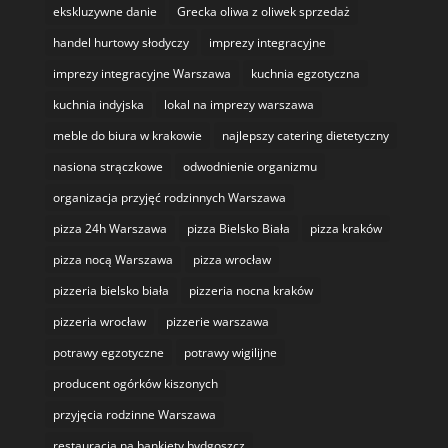
ekskluzywne danie
Grecka oliwa z oliwek sprzedaż
handel hurtowy słodyczy
imprezy integracyjne
imprezy integracyjne Warszawa
kuchnia egzotyczna
kuchnia indyjska
lokal na imprezy warszawa
meble do biura w krakowie
najlepszy catering dietetyczny
nasiona strączkowe
odwodnienie organizmu
organizacja przyjęć rodzinnych Warszawa
pizza 24h Warszawa
pizza Bielsko Biała
pizza kraków
pizza nocą Warszawa
pizza wrocław
pizzeria bielsko biała
pizzeria nocna kraków
pizzeria wrocław
pizzerie warszawa
potrawy egzotyczne
potrawy wigilijne
producent ogórków kiszonych
przyjęcia rodzinne Warszawa
restauracja na bankiety bydgoszcz