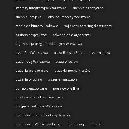
imprezy integracyjne Warszawa
kuchnia egzotyczna
kuchnia indyjska
lokal na imprezy warszawa
meble do biura w krakowie
najlepszy catering dietetyczny
nasiona strączkowe
odwodnienie organizmu
organizacja przyjęć rodzinnych Warszawa
pizza 24h Warszawa
pizza Bielsko Biała
pizza kraków
pizza nocą Warszawa
pizza wrocław
pizzeria bielsko biała
pizzeria nocna kraków
pizzeria wrocław
pizzerie warszawa
potrawy egzotyczne
potrawy wigilijne
producent ogórków kiszonych
przyjęcia rodzinne Warszawa
restauracja na bankiety bydgoszcz
restauracja Warszawa Praga
restauracje
Smaki