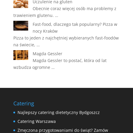
Uczulenie na gluten
Obecnie coraz więcej osób ma problemy z
trawieniem glutenu. …
Fast-food, dlaczego tak popularny? Pizza w
nocy Kraków
Pizza to jeden z najchętniej wybieranych fast-foodów
na świecie, …
Magda Gessler
Magda Gessler to postać, która od lat
wzbudza ogromne …
Catering
Najlepszy catering dietetyczny Bydgoszcz
Catering Warszawa
Zmęczona przygotowaniami do świąt? Zamów