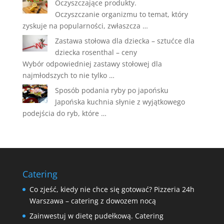
Oczyszczające produkty.
Oczyszczanie organizmu to temat, który
zyskuje na popularności, zwłaszcza …
Zastawa stołowa dla dziecka – sztućce dla
dziecka rosenthal – ceny
Wybór odpowiedniej zastawy stołowej dla
najmłodszych to nie tylko …
Sposób podania ryby po japońsku
Japońska kuchnia słynie z wyjątkowego
podejścia do ryb, które …
Catering
Co zjeść, kiedy nie chce się gotować? Pizzeria 24h
Warszawa – catering z dowozem nocą
Zainwestuj w dietę pudełkową. Catering