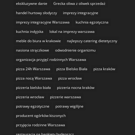
ekskluzywne danie
Grecka oliwa z oliwek sprzedaż
handel hurtowy słodyczy
imprezy integracyjne
imprezy integracyjne Warszawa
kuchnia egzotyczna
kuchnia indyjska
lokal na imprezy warszawa
meble do biura w krakowie
najlepszy catering dietetyczny
nasiona strączkowe
odwodnienie organizmu
organizacja przyjęć rodzinnych Warszawa
pizza 24h Warszawa
pizza Bielsko Biała
pizza kraków
pizza nocą Warszawa
pizza wrocław
pizzeria bielsko biała
pizzeria nocna kraków
pizzeria wrocław
pizzerie warszawa
potrawy egzotyczne
potrawy wigilijne
producent ogórków kiszonych
przyjęcia rodzinne Warszawa
restauracja na bankiety bydgoszcz