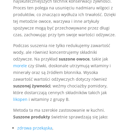
najskuteczniejszych technik konserwacji żywności.
Proces ten polega na usunięciu nadmiaru wilgoci z
produktów, co znacząco wydłuża ich trwałość. Dzięki
tej metodzie owoce, warzywa i inne artykuły
spożywcze mogą być przechowywane przez długi
czas, zachowując przy tym swoje wartości odżywcze.
Podczas suszenia nie tylko redukujemy zawartość
wody, ale również koncentrujemy składniki
odżywcze. Na przykład
suszone owoce
, takie jak
morele
czy śliwki, doskonale utrzymują witaminy i
minerały oraz są źródłem błonnika. Wysoka
zawartość wartości odżywczych dotyczy również
suszonej żywności
; weźmy chociażby pomidory,
które dostarczają cennych składników takich jak
likopen
i witaminy z grupy B.
Metoda ta ma szerokie zastosowanie w kuchni.
Suszone produkty
świetnie sprawdzają się jako:
zdrowa przekąska
,