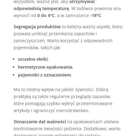
wszystkim, ważne jest, aby
utrzymywać
odpowiednią temperaturę
. W lodówce powinna ona
wynosić od
0 do 4°C
, a w zamrażarce
-18°C
.
Segregacja produktów
to kolejny ważny aspekt, który
pozwala uniknąć przenikania zapachów i
zanieczyszczeń. Warto korzystać z odpowiednich
pojemników, takich jak:
szczelne słoiki
,
hermetyczne opakowania
,
pojemniki z oznaczeniem
.
Ma to istotny wpływ na jakość żywności. Dobrą
praktyką są także regularne przeglądy zapasów,
które pomagają szybko wykryć przeterminowane
artykuły i ograniczyć marnotrawstwo.
Oznaczanie dat ważności
na opakowaniach ułatwia
kontrolowanie świeżości jedzenia. Dodatkowo, warto
dostosować poziom wilgotności do rodzaju