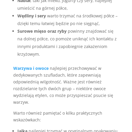
Nabiał
, taki jak mleko, jogurty czy sery, najlepiej
umieścić na górnej półce,
Wędliny i sery
warto trzymać na środkowej półce –
dzięki temu łatwiej będzie po nie sięgnąć,
Surowe mięso oraz ryby
powinny znajdować się
na dolnej półce, co pomoże uniknąć ich kontaktu z
innymi produktami i zapobiegnie zakażeniom
krzyżowym.
Warzywa i owoce
najlepiej przechowywać w
dedykowanych szufladach, które zapewniają
odpowiednią wilgotność. Ważne jest również
rozdzielanie tych dwóch grup – niektóre owoce
wydzielają etylen, co może przyspieszać psucie się
warzyw.
Warto również pamiętać o kilku praktycznych
wskazówkach:
Jajka
najlepiej trzymać w oryginalnym opakowaniu,