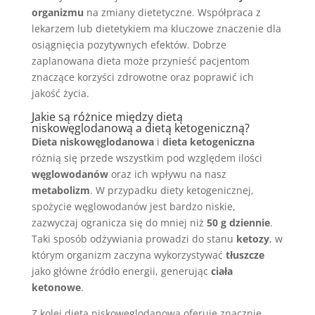
organizmu
na zmiany dietetyczne. Współpraca z
lekarzem lub dietetykiem ma kluczowe znaczenie dla
osiągnięcia pozytywnych efektów. Dobrze
zaplanowana dieta może przynieść pacjentom
znaczące korzyści zdrowotne oraz poprawić ich
jakość życia.
Jakie są różnice między dietą
niskowęglodanową a dietą ketogeniczną?
Dieta niskowęglodanowa
i
dieta ketogeniczna
różnią się przede wszystkim pod względem ilości
węglowodanów
oraz ich wpływu na nasz
metabolizm
. W przypadku diety ketogenicznej,
spożycie węglowodanów jest bardzo niskie,
zazwyczaj ogranicza się do mniej niż
50 g dziennie
.
Taki sposób odżywiania prowadzi do stanu
ketozy
, w
którym organizm zaczyna wykorzystywać
tłuszcze
jako główne źródło energii, generując
ciała
ketonowe
.
Z kolei dieta niskowęglodanowa oferuje znacznie