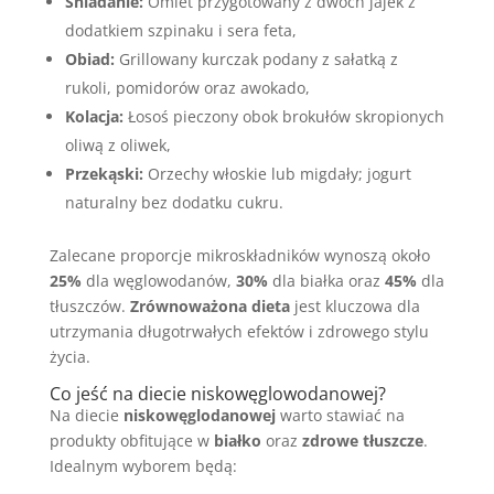
Śniadanie:
Omlet przygotowany z dwóch jajek z
dodatkiem szpinaku i sera feta,
Obiad:
Grillowany kurczak podany z sałatką z
rukoli, pomidorów oraz awokado,
Kolacja:
Łosoś pieczony obok brokułów skropionych
oliwą z oliwek,
Przekąski:
Orzechy włoskie lub migdały; jogurt
naturalny bez dodatku cukru.
Zalecane proporcje mikroskładników wynoszą około
25%
dla węglowodanów,
30%
dla białka oraz
45%
dla
tłuszczów.
Zrównoważona dieta
jest kluczowa dla
utrzymania długotrwałych efektów i zdrowego stylu
życia.
Co jeść na diecie niskowęglowodanowej?
Na diecie
niskowęglodanowej
warto stawiać na
produkty obfitujące w
białko
oraz
zdrowe tłuszcze
.
Idealnym wyborem będą: