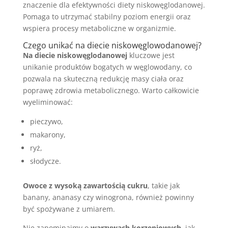
znaczenie dla efektywności diety niskowęglodanowej.
Pomaga to utrzymać stabilny poziom energii oraz
wspiera procesy metaboliczne w organizmie.
Czego unikać na diecie niskowęglowodanowej?
Na diecie niskowęglodanowej
kluczowe jest
unikanie produktów bogatych w węglowodany, co
pozwala na skuteczną redukcję masy ciała oraz
poprawę zdrowia metabolicznego. Warto całkowicie
wyeliminować:
pieczywo,
makarony,
ryż,
słodycze.
Owoce z wysoką zawartością cukru
, takie jak
banany, ananasy czy winogrona, również powinny
być spożywane z umiarem.
Nie zapominajmy o
warzywach korzeniowych
, jak