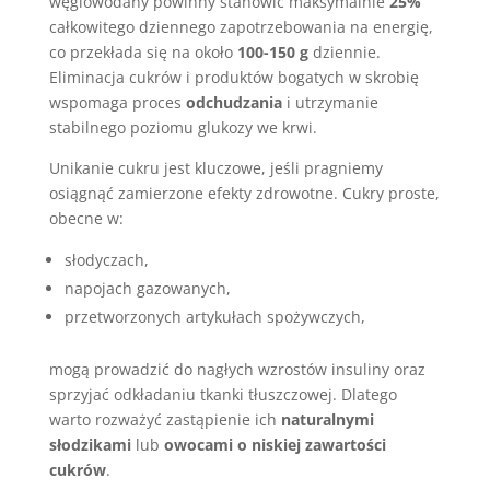
węglowodany powinny stanowić maksymalnie
25%
całkowitego dziennego zapotrzebowania na energię,
co przekłada się na około
100-150 g
dziennie.
Eliminacja cukrów i produktów bogatych w skrobię
wspomaga proces
odchudzania
i utrzymanie
stabilnego poziomu glukozy we krwi.
Unikanie cukru jest kluczowe, jeśli pragniemy
osiągnąć zamierzone efekty zdrowotne. Cukry proste,
obecne w:
słodyczach,
napojach gazowanych,
przetworzonych artykułach spożywczych,
mogą prowadzić do nagłych wzrostów insuliny oraz
sprzyjać odkładaniu tkanki tłuszczowej. Dlatego
warto rozważyć zastąpienie ich
naturalnymi
słodzikami
lub
owocami o niskiej zawartości
cukrów
.