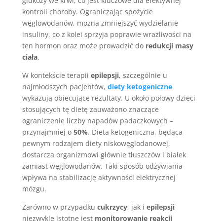
glukozy we krwi, co jest kluczowe dla efektywnej
kontroli choroby. Ograniczając spożycie
węglowodanów, można zmniejszyć wydzielanie
insuliny, co z kolei sprzyja poprawie wrażliwości na
ten hormon oraz może prowadzić do
redukcji masy
ciała
.
W kontekście terapii
epilepsji
, szczególnie u
najmłodszych pacjentów,
diety ketogeniczne
wykazują obiecujące rezultaty. U około połowy dzieci
stosujących tę dietę zauważono znaczące
ograniczenie liczby napadów padaczkowych –
przynajmniej o
50%
. Dieta ketogeniczna, będąca
pewnym rodzajem diety niskowęglodanowej,
dostarcza organizmowi głównie tłuszczów i białek
zamiast węglowodanów. Taki sposób odżywiania
wpływa na stabilizację aktywności elektrycznej
mózgu.
Zarówno w przypadku
cukrzycy
, jak i
epilepsji
niezwykle istotne jest
monitorowanie reakcji