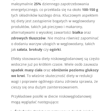
maksymalnie
25%
dziennego zapotrzebowania
energetycznego, co przekłada się na około
100-150 g
tych składników każdego dnia. Kluczowym aspektem
tej diety jest zastąpienie bogatych w węglowodany
produktów, takich jak pieczywo i makarony,
alternatywami o wysokiej zawartości
białka
oraz
zdrowych tłuszczów
. Nie można również zapominać
o dodaniu warzyw ubogich w węglowodany, takich
jak
sałata
,
brokuły
czy
ogórki
.
Efekty stosowania diety niskowęglodanowej są często
widoczne już po krótkim czasie. Wiele osób zauważa
spadek masy ciała
oraz
obniżenie poziomu glukozy
we krwi
. To właśnie skuteczność diety w redukcji
wagi i poprawie ogólnego stanu zdrowia sprawia, że
cieszy się ona dużym zainteresowaniem.
Przykładowe posiłki w diecie niskowęglodanowej
mogą wyglądać następująco: