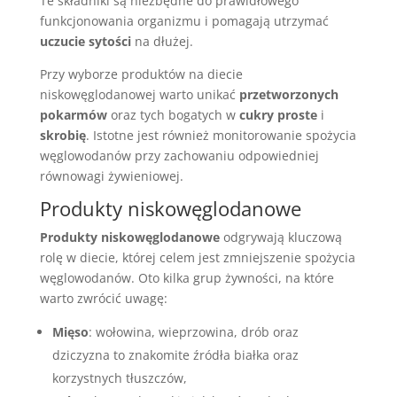
Te składniki są niezbędne do prawidłowego
funkcjonowania organizmu i pomagają utrzymać
uczucie sytości
na dłużej.
Przy wyborze produktów na diecie
niskowęglodanowej warto unikać
przetworzonych
pokarmów
oraz tych bogatych w
cukry proste
i
skrobię
. Istotne jest również monitorowanie spożycia
węglowodanów przy zachowaniu odpowiedniej
równowagi żywieniowej.
Produkty niskowęglodanowe
Produkty niskowęglodanowe
odgrywają kluczową
rolę w diecie, której celem jest zmniejszenie spożycia
węglowodanów. Oto kilka grup żywności, na które
warto zwrócić uwagę:
Mięso
: wołowina, wieprzowina, drób oraz
dziczyzna to znakomite źródła białka oraz
korzystnych tłuszczów,