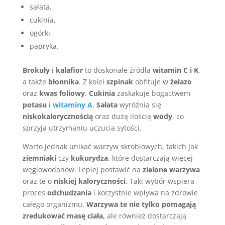
sałata,
cukinia,
ogórki,
papryka.
Brokuły
i
kalafior
to doskonałe źródła
witamin C i K
,
a także
błonnika
. Z kolei
szpinak
obfituje w
żelazo
oraz
kwas foliowy
.
Cukinia
zaskakuje bogactwem
potasu
i
witaminy A
.
Sałata
wyróżnia się
niskokalorycznością
oraz dużą ilością
wody
, co
sprzyja utrzymaniu uczucia sytości.
Warto jednak unikać warzyw skrobiowych, takich jak
ziemniaki
czy
kukurydza
, które dostarczają więcej
węglowodanów. Lepiej postawić na
zielone warzywa
oraz te o
niskiej kaloryczności
. Taki wybór wspiera
proces
odchudzania
i korzystnie wpływa na zdrowie
całego organizmu.
Warzywa te nie tylko pomagają
zredukować masę ciała,
ale również dostarczają