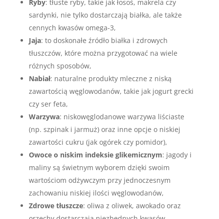
Ryby
: tłuste ryby, takie jak łosoś, makrela czy
sardynki, nie tylko dostarczają białka, ale także
cennych kwasów omega-3,
Jaja
: to doskonałe źródło białka i zdrowych
tłuszczów, które można przygotować na wiele
różnych sposobów,
Nabiał
: naturalne produkty mleczne z niską
zawartością węglowodanów, takie jak jogurt grecki
czy ser feta,
Warzywa
: niskowęglodanowe warzywa liściaste
(np. szpinak i jarmuż) oraz inne opcje o niskiej
zawartości cukru (jak ogórek czy pomidor),
Owoce o niskim indeksie glikemicznym
: jagody i
maliny są świetnym wyborem dzięki swoim
wartościom odżywczym przy jednoczesnym
zachowaniu niskiej ilości węglowodanów,
Zdrowe tłuszcze
: oliwa z oliwek, awokado oraz
orzechy dostarczają niezbędnych kwasów