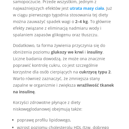
samopoczucie. Przede wszystkim, jednym z
najważniejszych efektów jest
utrata masy ciała
. Już
w ciągu pierwszego tygodnia stosowania tej diety
można zauważyć spadek wagi o
2–4 kg
. To głównie
efekty związane z eliminacją nadmiaru wody i
spalaniem zapasów glikogenu oraz tłuszczu.
Dodatkowo, ta forma żywienia przyczynia się do
obniżenia poziomu
glukozy we krwi
i
insuliny
.
Liczne badania dowodzą, że może ona znacznie
poprawić kontrolę cukru, co jest szczególnie
korzystne dla osób cierpiących na
cukrzycę typu 2
.
Warto również zaznaczyć, że zmniejsza stany
zapalne w organizmie i zwiększa
wrażliwość tkanek
na insulinę
.
Korzyści zdrowotne płynące z diety
niskowęglodanowej obejmują także:
poprawę profilu lipidowego,
wzrost poziomu cholesterolu HDL (tzw. dobrego