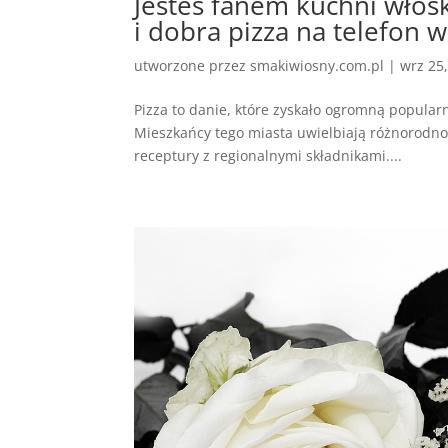
Jesteś fanem kuchni włosk
i dobra pizza na telefon w
utworzone przez
smakiwiosny.com.pl
|
wrz 25
Pizza to danie, które zyskało ogromną popularn
Mieszkańcy tego miasta uwielbiają różnorodność
receptury z regionalnymi składnikami....