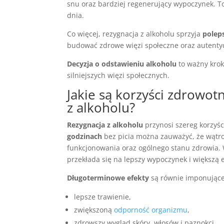
snu oraz bardziej regenerujący wypoczynek. To
dnia.
Co więcej, rezygnacja z alkoholu sprzyja
poleps
budować zdrowe więzi społeczne oraz autentyc
Decyzja o odstawieniu alkoholu
to ważny krok
silniejszych więzi społecznych.
Jakie są korzyści zdrowot
z alkoholu?
Rezygnacja z alkoholu
przynosi szereg korzyś
godzinach
bez picia można zauważyć, że wątrob
funkcjonowania oraz ogólnego stanu zdrowia. 
przekłada się na lepszy wypoczynek i większą e
Długoterminowe efekty
są równie imponujące
lepsze trawienie,
zwiększoną
odporność organizmu
,
zdrowszy wygląd skóry, włosów i paznokci.