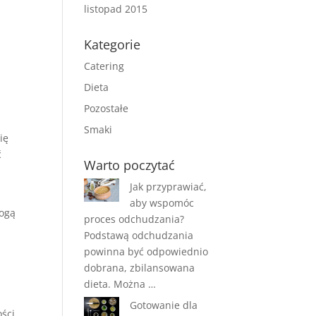
listopad 2015
Kategorie
Catering
Dieta
Pozostałe
Smaki
ię
ć
Warto poczytać
Jak przyprawiać,
ą
aby wspomóc
mogą
proces odchudzania?
Podstawą odchudzania
powinna być odpowiednio
dobrana, zbilansowana
dieta. Można …
Gotowanie dla
ści,