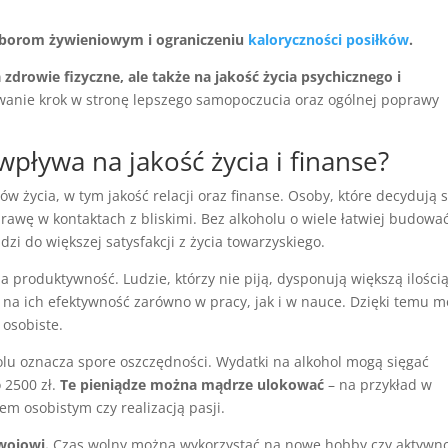
yborom żywieniowym i ograniczeniu
kaloryczności posiłków
.
zdrowie fizyczne, ale także na jakość życia psychicznego i
wanie krok w stronę lepszego samopoczucia oraz ogólnej poprawy
wpływa na jakość życia i finanse?
w życia, w tym jakość relacji oraz finanse. Osoby, które decydują s
awę w kontaktach z bliskimi. Bez alkoholu o wiele łatwiej budowa
dzi do większej satysfakcji z życia towarzyskiego.
a produktywność. Ludzie, którzy nie piją, dysponują większą ilości
ę na ich efektywność zarówno w pracy, jak i w nauce. Dzięki temu 
 osobiste.
olu oznacza spore oszczędności. Wydatki na alkohol mogą sięgać
o 2500 zł.
Te pieniądze można mądrze ulokować
– na przykład w
em osobistym czy realizacją pasji.
wojowi.
Czas wolny można wykorzystać na nowe hobby czy aktywno