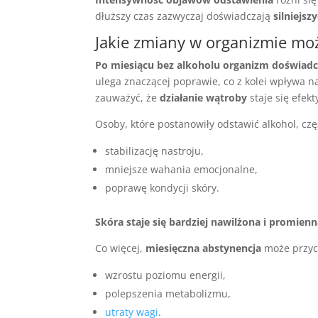
dłuższy czas zazwyczaj doświadczają
silniejs
Jakie zmiany w organizmie mo
Po miesiącu bez alkoholu organizm doświadcz
ulega znaczącej poprawie, co z kolei wpływa 
zauważyć, że
działanie wątroby
staje się efek
Osoby, które postanowiły odstawić alkohol, czę
stabilizację nastroju,
mniejsze wahania emocjonalne,
poprawę kondycji skóry.
Skóra staje się bardziej nawilżona i promie
Co więcej,
miesięczna abstynencja
może przycz
wzrostu poziomu energii,
polepszenia metabolizmu,
utraty wagi
.