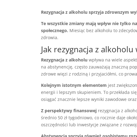
Rezygnacja z alkoholu sprzyja zdrowszym w
Te wszystkie zmiany mają wpływ nie tylko na 
społecznego.
Miesiąc bez alkoholu to zdecydo
zdrowia.
Jak rezygnacja z alkoholu 
Rezygnacja z alkoholu
wpływa na wiele aspektó
na abstynencję, często zauważają znaczną popr
zdrowe więzi z rodziną i przyjaciółmi, co prowa
Kolejnym istotnym elementem
jest zwiększon
energii i lepszym skupieniem. To przekłada si
osiągać znacznie lepsze wyniki zawodowe oraz
Z perspektywy finansowej
rezygnacja z alkoh
średnio 50 zł tygodniowo, co rocznie daje okoł
oszczędności lub inwestycje związane z rozwoj
Abstynencja sprzyja również osobistemu roz