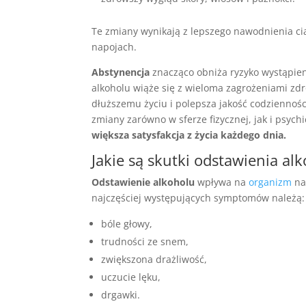
Te zmiany wynikają z lepszego nawodnienia ci
napojach.
Abstynencja
znacząco obniża ryzyko wystąpie
alkoholu wiąże się z wieloma zagrożeniami zdr
dłuższemu życiu i polepsza jakość codziennośc
zmiany zarówno w sferze fizycznej, jak i psych
większa satysfakcja z życia każdego dnia.
Jakie są skutki odstawienia al
Odstawienie alkoholu
wpływa na
organizm
na
najczęściej występujących symptomów należą:
bóle głowy,
trudności ze snem,
zwiększona drażliwość,
uczucie lęku,
drgawki.