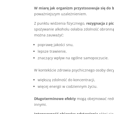
W miarę jak organizm przystosowuje się do 
poważniejszym uzależnieniem.
Z punktu widzenia fizycznego,
rezygnacja z pic
spożywanie alkoholu osłabia zdolność obronną
można zauważyć:
poprawę jakości snu,
lepsze trawienie,
znaczący wpływ na ogólne samopoczucie.
W kontekście zdrowia psychicznego osoby decyd
większą zdolność do koncentracji,
więcej energii w codziennym życiu.
Długoterminowe efekty
mogą obejmować reduk
innymi.
Intensywność objawów odstawienia
różni się