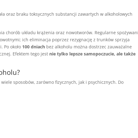
ała oraz braku toksycznych substancji zawartych w alkoholowych
nia chorób układu krążenia oraz nowotworów. Regularne spożywan
owotnymi; ich eliminacja poprzez rezygnację z trunków sprzyja
i. Po około
100 dniach
bez alkoholu można dostrzec zauważalne
icznej. Efektem tego jest
nie tylko lepsze samopoczucie, ale także
koholu?
 wiele sposobów, zarówno fizycznych, jak i psychicznych. Do