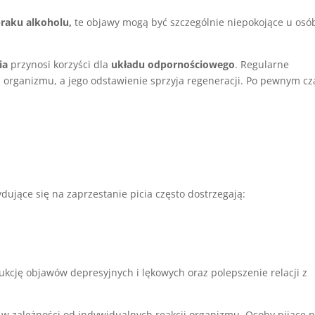
braku alkoholu,
te objawy mogą być szczególnie niepokojące u osó
ia
przynosi korzyści dla
układu odpornościowego
. Regularne
 organizmu, a jego odstawienie sprzyja regeneracji. Po pewnym cz
ujące się na zaprzestanie picia często dostrzegają:
cję objawów depresyjnych i lękowych oraz polepszenie relacji z
 w zależności od indywidualnych reakcji organizmu. Osoby pijące 