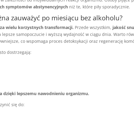
zych symptomów abstynencyjnych
niż te, które piły sporadycznie.
żna zauważyć po miesiącu bez alkoholu?
a wielu korzystnych transformacji.
Przede wszystkim,
jakość sn
na lepsze samopoczucie i wyższą wydajność w ciągu dnia. Warto ró
tywniejsze, co wspomaga proces detoksykacji oraz regenerację kom
sto dostrzegają:
nna dzięki lepszemu nawodnieniu organizmu.
ynić się do: