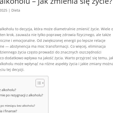
 alkoholu – jak zmienia się życie?
 2025
|
Dieta
alkoholu to decyzja, która może diametralnie zmienić życie. Wiele 
 ten krok, zauważa nie tylko poprawę zdrowia fizycznego, ale także
hiczne i emocjonalne. Od zwiększonej energii po lepsze relacje
lne — abstynencja ma moc transformacji. Co więcej, eliminacja
odziennego życia często prowadzi do znacznych oszczędności
co dodatkowo wpływa na jakość życia. Warto przyjrzeć się temu, ja
alkoholu może wpłynąć na różne aspekty życia i jakie zmiany możn
iu tej decyzji.
z alkoholu?
mie po rezygnacji z alkoholu?
po miesiącu bez alkoholu?
a i finanse?