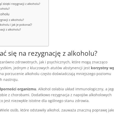
 dzięki rezygnacji z alkoholu?
koholu?
lkoholu
ygnacji z alkoholu?
lkoholu i jak je pokonać?
acji z alkoholu?
ć się na rezygnację z alkoholu?
 zarówno zdrowotnych, jak i psychicznych, które mogą znacząco
zystkim, jednym z kluczowych atutów abstynencji jest
korzystny w
 na porzucenie alkoholu często doświadczają mniejszego poziomu
ch nastroju.
dporności organizmu
. Alkohol osłabia układ immunologiczny, a jeg
i sobie z chorobami. Dodatkowo rezygnacja z napojów alkoholowych
 jest niezwykle istotne dla ogólnego stanu zdrowia.
. Wiele osób, które odstawiły alkohol, zauważa znaczną poprawę jak