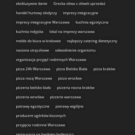
ekskluzywne danie
Grecka oliwa z oliwek sprzedaż
handel hurtowy słodyczy
imprezy integracyjne
imprezy integracyjne Warszawa
kuchnia egzotyczna
kuchnia indyjska
lokal na imprezy warszawa
meble do biura w krakowie
najlepszy catering dietetyczny
nasiona strączkowe
odwodnienie organizmu
organizacja przyjęć rodzinnych Warszawa
pizza 24h Warszawa
pizza Bielsko Biała
pizza kraków
pizza nocą Warszawa
pizza wrocław
pizzeria bielsko biała
pizzeria nocna kraków
pizzeria wrocław
pizzerie warszawa
potrawy egzotyczne
potrawy wigilijne
producent ogórków kiszonych
przyjęcia rodzinne Warszawa
restauracja na bankiety bydgoszcz