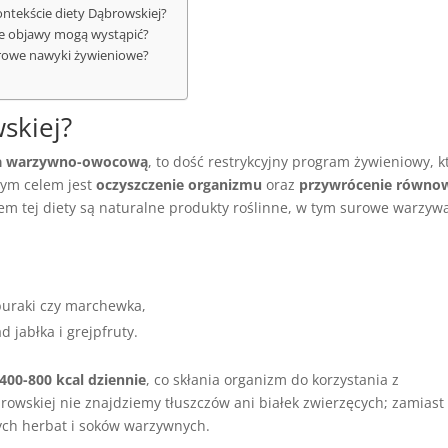
ntekście diety Dąbrowskiej?
kie objawy mogą wystąpić?
drowe nawyki żywieniowe?
skiej?
ta warzywno-owocową
, to dość restrykcyjny program żywieniowy, k
wnym celem jest
oczyszczenie organizmu
oraz
przywrócenie równo
 tej diety są naturalne produkty roślinne, w tym surowe warzywa
 buraki czy marchewka,
d jabłka i grejpfruty.
400-800 kcal dziennie
, co skłania organizm do korzystania z
owskiej nie znajdziemy tłuszczów ani białek zwierzęcych; zamiast
wych herbat i soków warzywnych.