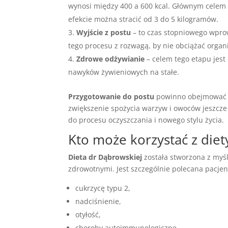
wynosi między 400 a 600 kcal. Głównym celem 
efekcie można stracić od 3 do 5 kilogramów.
Wyjście z postu
– to czas stopniowego wpro
tego procesu z rozwagą, by nie obciążać organi
Zdrowe odżywianie
– celem tego etapu jest
nawyków żywieniowych na stałe.
Przygotowanie do postu
powinno obejmować e
zwiększenie spożycia warzyw i owoców jeszcze 
do procesu oczyszczania i nowego stylu życia.
Kto może korzystać z diet
Dieta dr Dąbrowskiej
została stworzona z myś
zdrowotnymi. Jest szczególnie polecana pacje
cukrzycę typu 2,
nadciśnienie,
otyłość,
choroby autoimmunologiczne.