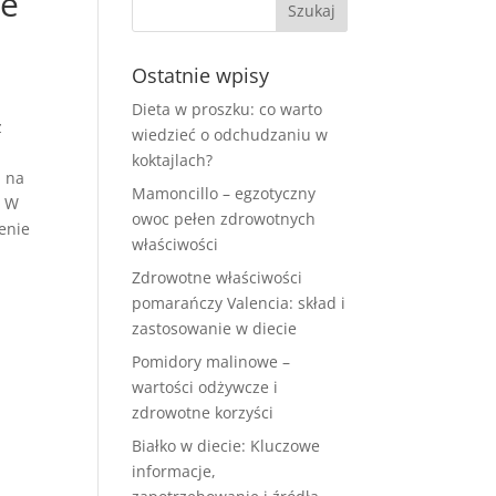
ne
Ostatnie wpisy
Dieta w proszku: co warto
z
wiedzieć o odchudzaniu w
koktajlach?
a na
Mamoncillo – egzotyczny
. W
owoc pełen zdrowotnych
enie
właściwości
Zdrowotne właściwości
pomarańczy Valencia: skład i
zastosowanie w diecie
Pomidory malinowe –
wartości odżywcze i
zdrowotne korzyści
Białko w diecie: Kluczowe
informacje,