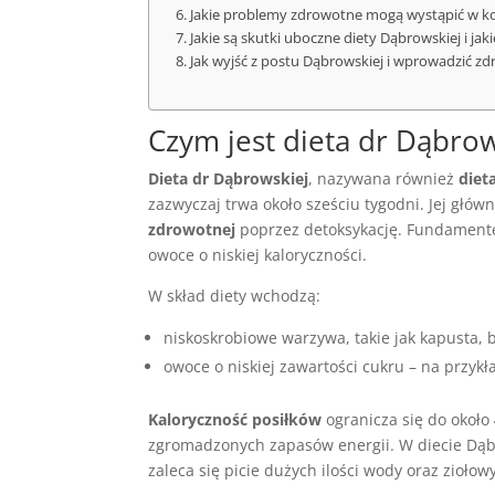
Jakie problemy zdrowotne mogą wystąpić w ko
Jakie są skutki uboczne diety Dąbrowskiej i ja
Jak wyjść z postu Dąbrowskiej i wprowadzić z
Czym jest dieta dr Dąbrow
Dieta dr Dąbrowskiej
, nazywana również
die
zazwyczaj trwa około sześciu tygodni. Jej głó
zdrowotnej
poprzez detoksykację. Fundamentem
owoce o niskiej kaloryczności.
W skład diety wchodzą:
niskoskrobiowe warzywa, takie jak kapusta,
owoce o niskiej zawartości cukru – na przykła
Kaloryczność posiłków
ogranicza się do około
zgromadzonych zapasów energii. W diecie Dąbr
zaleca się picie dużych ilości wody oraz zioło