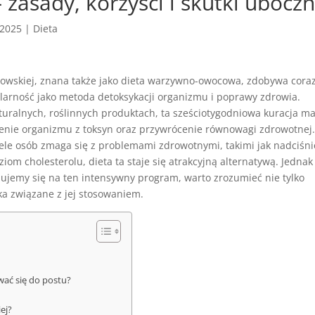
 zasady, korzyści i skutki ubocz
 2025
|
Dieta
rowskiej, znana także jako dieta warzywno-owocowa, zdobywa cora
larność jako metoda detoksykacji organizmu i poprawy zdrowia.
turalnych, roślinnych produktach, ta sześciotygodniowa kuracja m
zenie organizmu z toksyn oraz przywrócenie równowagi zdrowotnej
iele osób zmaga się z problemami zdrowotnymi, takimi jak nadciśni
ziom cholesterolu, dieta ta staje się atrakcyjną alternatywą. Jednak
ujemy się na ten intensywny program, warto zrozumieć nie tylko
yka związane z jej stosowaniem.
ować się do postu?
ej?