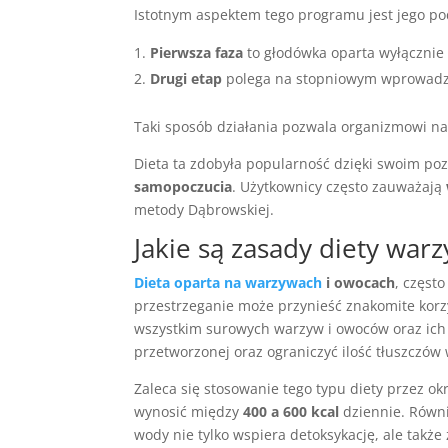
Istotnym aspektem tego programu jest jego po
Pierwsza faza
to głodówka oparta wyłącznie
Drugi etap
polega na stopniowym wprowadza
Taki sposób działania pozwala organizmowi n
Dieta ta zdobyła popularność dzięki swoim p
samopoczucia
. Użytkownicy często zauważają
metody Dąbrowskiej.
Jakie są zasady diety wa
Dieta oparta na warzywach
i owocach
, częst
przestrzeganie może przynieść znakomite korz
wszystkim surowych warzyw i owoców oraz ich 
przetworzonej oraz ograniczyć ilość tłuszczów
Zaleca się stosowanie tego typu diety przez ok
wynosić między
400 a 600 kcal
dziennie. Równi
wody nie tylko wspiera detoksykację, ale takż