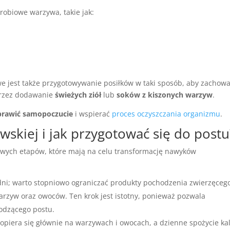
robiowe warzywa, takie jak:
we jest także przygotowywanie posiłków w taki sposób, aby zachow
przez dodawanie
świeżych ziół
lub
soków z kiszonych warzyw
.
oprawić samopoczucie
i wspierać
proces oczyszczania organizmu
.
owskiej i jak przygotować się do postu
zowych etapów, które mają na celu transformację nawyków
.
dni; warto stopniowo ograniczać produkty pochodzenia zwierzęceg
arzyw oraz owoców. Ten krok jest istotny, ponieważ pozwala
odzącego postu.
 opiera się głównie na warzywach i owocach, a dzienne spożycie kal