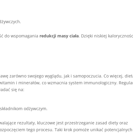
dżywczych.
lność do wspomagania
redukcji masy ciała
. Dzięki niskiej kalorycznośc
awę zarówno swojego wyglądu, jak i samopoczucia. Co więcej, diet
witamin i minerałów, co wzmacnia system immunologiczny. Regula
adać się na:
 składnikom odżywczym.
alające rezultaty, kluczowe jest przestrzeganie zasad diety oraz
 rozpoczęciem tego procesu. Taki krok pomoże unikać potencjalnych