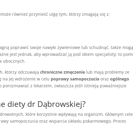
może również przynieść ulgę tym, którzy zmagają się z:
ragną poprawić swoje nawyki żywieniowe lub schudnąć, także mog
ażne jest jednak, aby wprowadzać ją pod okiem specjalisty; to pom
w ubocznych.
h, którzy odczuwają
chroniczne zmęczenie
lub mają problemy ze
ię na jej wdrożenie w celu
poprawy samopoczucia
oraz
ogólnego
o porozmawiać z lekarzem, zwłaszcza jeśli istnieją poważniejsze
ne diety dr Dąbrowskiej?
 zdrowotnych, które korzystnie wpływają na organizm. Głównym cel
oprawy samopoczucia oraz wsparcia układu pokarmowego. Proces