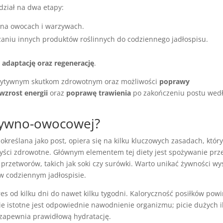
dział na dwa etapy:
 na owocach i warzywach.
niu innych produktów roślinnych do codziennego jadłospisu.
a
adaptację oraz regenerację
.
ozytywnym skutkom zdrowotnym oraz możliwości
poprawy
wzrost energii
oraz
poprawę trawienia
po zakończeniu postu wed
rzywno-owocowej?
o określana jako post, opiera się na kilku kluczowych zasadach, któr
yści zdrowotne. Głównym elementem tej diety jest spożywanie prz
przetworów, takich jak soki czy surówki. Warto unikać żywności wy
 w codziennym jadłospisie.
res od kilku dni do nawet kilku tygodni. Kaloryczność posiłków pow
e istotne jest odpowiednie nawodnienie organizmu; picie dużych i
e zapewnia prawidłową hydratację.