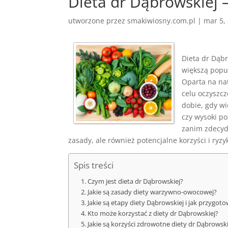
Dieta dr Dąbrowskiej –
utworzone przez
smakiwiosny.com.pl
|
mar 5,
Dieta dr Dąb
większą popu
Oparta na na
celu oczyszc
dobie, gdy w
czy wysoki po
zanim zdecyd
zasady, ale również potencjalne korzyści i ryz
Spis treści
Czym jest dieta dr Dąbrowskiej?
Jakie są zasady diety warzywno-owocowej?
Jakie są etapy diety Dąbrowskiej i jak przygot
Kto może korzystać z diety dr Dąbrowskiej?
Jakie są korzyści zdrowotne diety dr Dąbrowski