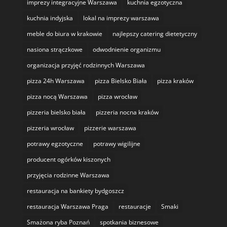
imprezy integracyjne Warszawa
kuchnia egzotyczna
kuchnia indyjska
lokal na imprezy warszawa
meble do biura w krakowie
najlepszy catering dietetyczny
nasiona strączkowe
odwodnienie organizmu
organizacja przyjęć rodzinnych Warszawa
pizza 24h Warszawa
pizza Bielsko Biała
pizza kraków
pizza nocą Warszawa
pizza wrocław
pizzeria bielsko biała
pizzeria nocna kraków
pizzeria wrocław
pizzerie warszawa
potrawy egzotyczne
potrawy wigilijne
producent ogórków kiszonych
przyjęcia rodzinne Warszawa
restauracja na bankiety bydgoszcz
restauracja Warszawa Praga
restauracje
Smaki
Smażona ryba Poznań
spotkania biznesowe