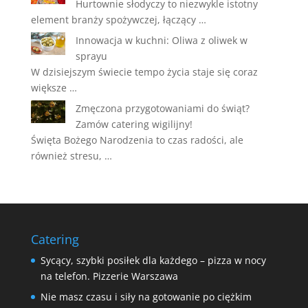
Hurtownie słodyczy to niezwykle istotny
element branży spożywczej, łączący …
Innowacja w kuchni: Oliwa z oliwek w
sprayu
W dzisiejszym świecie tempo życia staje się coraz
większe …
Zmęczona przygotowaniami do świąt?
Zamów catering wigilijny!
Święta Bożego Narodzenia to czas radości, ale
również stresu, …
Catering
Sycący, szybki posiłek dla każdego – pizza w nocy
na telefon. Pizzerie Warszawa
Nie masz czasu i siły na gotowanie po ciężkim